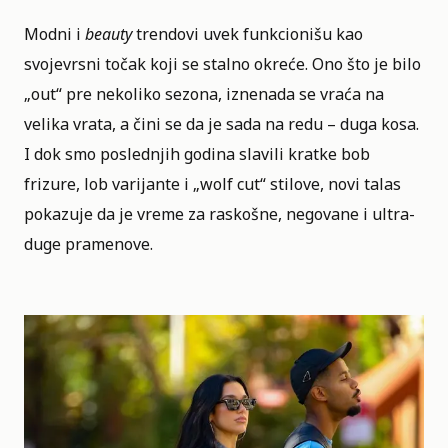
Modni i
beauty
trendovi uvek funkcionišu kao
svojevrsni točak koji se stalno okreće. Ono što je bilo
„out“ pre nekoliko sezona, iznenada se vraća na
velika vrata, a čini se da je sada na redu – duga kosa.
I dok smo poslednjih godina slavili kratke bob
frizure, lob varijante i „wolf cut“ stilove, novi talas
pokazuje da je vreme za raskošne, negovane i ultra-
duge
pramenove
.