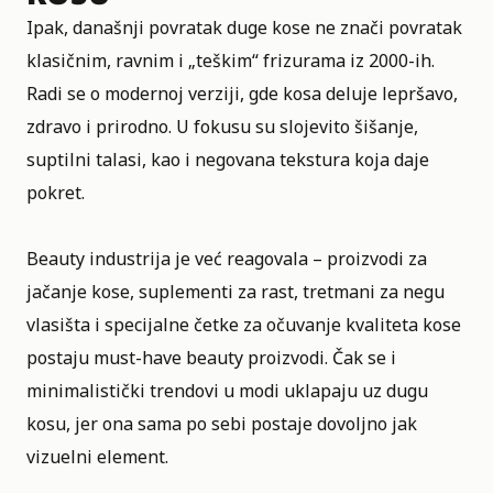
Ipak, današnji povratak duge kose ne znači povratak
klasičnim, ravnim i „teškim“ frizurama iz 2000-ih.
Radi se o modernoj verziji, gde kosa deluje lepršavo,
zdravo i prirodno. U fokusu su slojevito šišanje,
suptilni talasi, kao i negovana tekstura koja daje
pokret.
Beauty industrija je već reagovala – proizvodi za
jačanje kose, suplementi za rast, tretmani za negu
vlasišta i specijalne četke za očuvanje kvaliteta kose
postaju must-have beauty proizvodi. Čak se i
minimalistički trendovi u modi uklapaju uz dugu
kosu, jer ona sama po sebi postaje dovoljno jak
vizuelni element.