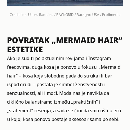
Credit line: Ulices Ramales / BACKGRID / Backgrid USA / Profimedia
POVRATAK „MERMAID HAIR“
ESTETIKE
Ako je suditi po aktuelnim revijama i Instagram
feedovima, duga kosa je ponovo u fokusu. „Mermaid
hair“ – kosa koja slobodno pada do struka ili bar
ispod grudi – postala je simbol ženstvenosti i
senzualnosti, ali i moći. Moda nas je navikla da
ciklično balansiramo između „praktičnih“ i
„statement“ rešenja, a sada se čini da smo ušli u eru
u kojoj kosa ponovo postaje aksesoar sama po sebi.