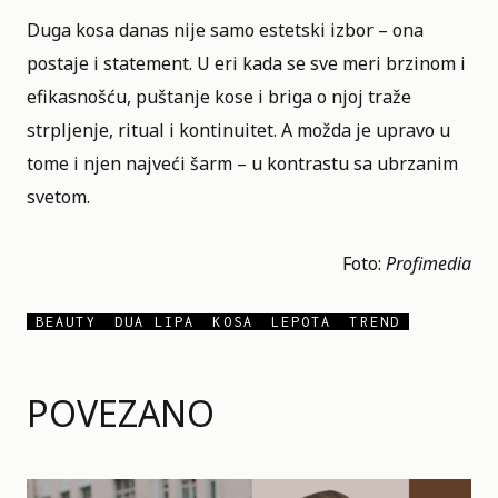
Duga kosa danas nije samo estetski izbor – ona
postaje i statement. U eri kada se sve meri brzinom i
efikasnošću, puštanje kose i briga o njoj traže
strpljenje, ritual i kontinuitet. A možda je upravo u
tome i njen najveći šarm – u kontrastu sa ubrzanim
svetom.
Foto:
Profimedia
BEAUTY
DUA LIPA
KOSA
LEPOTA
TREND
POVEZANO