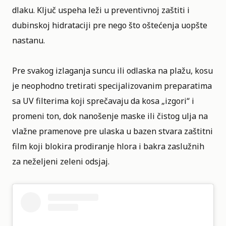
dlaku. Ključ uspeha leži u preventivnoj zaštiti i
dubinskoj hidrataciji pre nego što oštećenja uopšte
nastanu.
Pre svakog izlaganja suncu ili odlaska na plažu, kosu
je neophodno tretirati specijalizovanim preparatima
sa UV filterima koji sprečavaju da kosa „izgori“ i
promeni ton, dok nanošenje maske ili čistog ulja na
vlažne pramenove pre ulaska u bazen stvara zaštitni
film koji blokira prodiranje hlora i bakra zaslužnih
za neželjeni zeleni odsjaj.