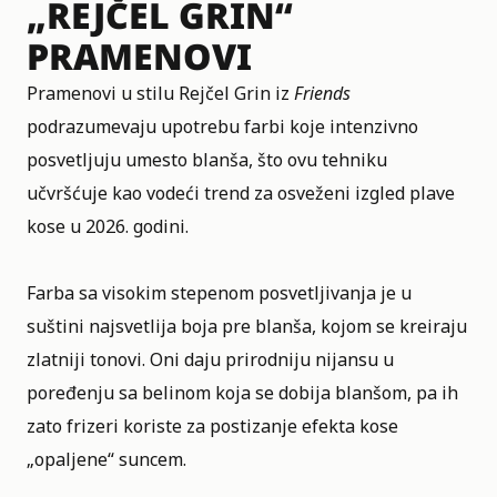
„REJČEL GRIN“
PRAMENOVI
Pramenovi u stilu Rejčel Grin iz
Friends
podrazumevaju upotrebu farbi koje intenzivno
posvetljuju umesto blanša, što ovu tehniku
učvršćuje kao vodeći trend za osveženi izgled plave
kose u 2026. godini.
Farba sa visokim stepenom posvetljivanja je u
suštini najsvetlija boja pre blanša, kojom se kreiraju
zlatniji tonovi. Oni daju prirodniju nijansu u
poređenju sa belinom koja se dobija blanšom, pa ih
zato frizeri koriste za postizanje efekta kose
„opaljene“ suncem.