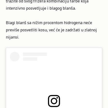
tražite od svog frizera kombinaciju farbe koja
intenzivno posvetljuje i blagog blanša.
Blagi blanš sa nižim procentom hidrogena neće
previše posvetliti kosu, već će je zadržati u zlatnoj
nijansi.