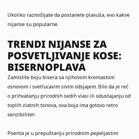
Ukoliko razmišljate da postanete plavuša, evo kakve
nijanse su popularne.
TRENDI NIJANSE ZA
POSVETLJIVANJE KOSE:
BISERNOPLAVA
Zamislite boju bisera sa njihovom kremastom
osnovom i svetlucavim sivim odsjajem. Bilo da je reč
o prihvatanju prirodnih sedih vlasi ili odustajanju od
toplih zlatnih tonova, ova boja ima gotovo retro
senzibilitet-
Poenta je u prepuštanju prirodnim pepeljastim