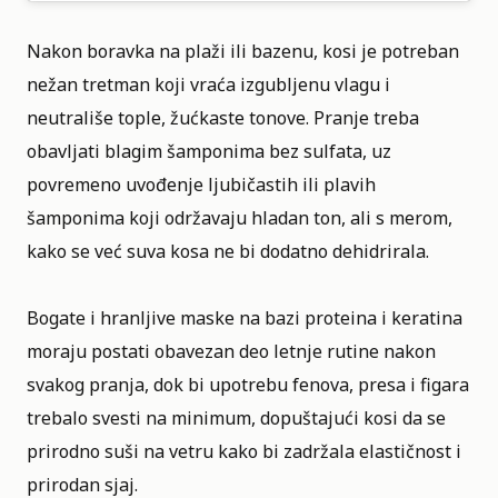
Nakon boravka na plaži ili bazenu, kosi je potreban
nežan tretman koji vraća izgubljenu vlagu i
neutrališe tople, žućkaste tonove. Pranje treba
obavljati blagim šamponima bez sulfata, uz
povremeno uvođenje ljubičastih ili plavih
šamponima koji održavaju hladan ton, ali s merom,
kako se već suva kosa ne bi dodatno dehidrirala.
Bogate i hranljive maske na bazi proteina i keratina
moraju postati obavezan deo letnje rutine nakon
svakog pranja, dok bi upotrebu fenova, presa i figara
trebalo svesti na minimum, dopuštajući kosi da se
prirodno suši na vetru kako bi zadržala elastičnost i
prirodan sjaj.