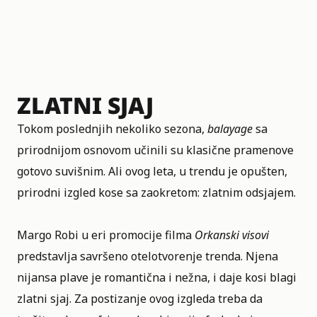
ZLATNI SJAJ
Tokom poslednjih nekoliko sezona,
balayage
sa
prirodnijom osnovom učinili su klasične pramenove
gotovo suvišnim. Ali ovog leta, u trendu je opušten,
prirodni izgled kose sa zaokretom: zlatnim odsjajem.
Margo Robi u eri promocije filma
Orkanski visovi
predstavlja savršeno otelotvorenje trenda. Njena
nijansa plave je romantična i nežna, i daje kosi blagi
zlatni sjaj. Za postizanje ovog izgleda treba da