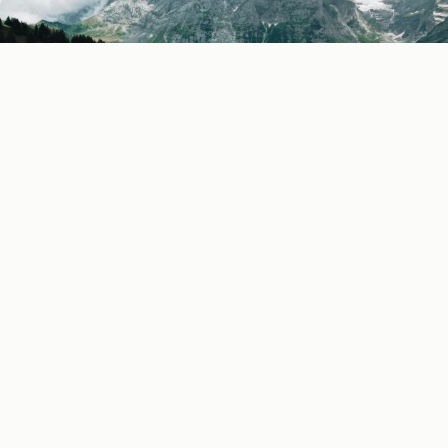
The Wolf Trail
najnovija je evropska ruta za
pešačenje na duge staze (
thru-hike
) koja vas vodi od