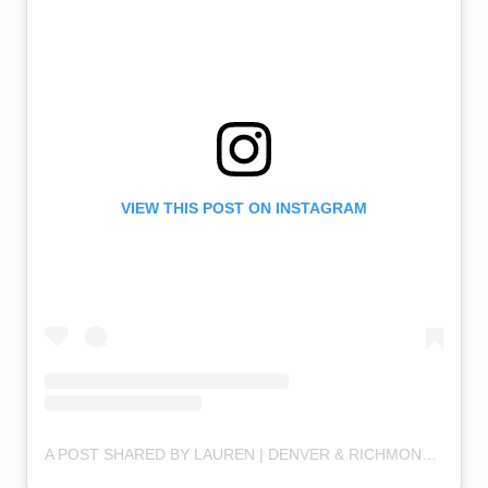
VIEW THIS POST ON INSTAGRAM
A POST SHARED BY LAUREN | DENVER & RICHMOND | LIVED IN COLOR (@LAURENAUSTIN_STYLIST)