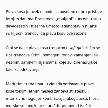
Plava
kosa
je uvek u modi – a posebno dobro pristaje
letnjim danima. Pramenovi „opaljeni“ suncem u stilu
devedesetih i biserne umesto ledenoplavih nijansi
su ključni trendovi za plavu kosu ove sezone.
Čini se da je plava kosa trenutno u
soft-girl
eri što se
tiče trendova. Oštri, homogeni tonovi zamenjeni su
nežnim, sanjivim nijansama, koje su iznenađujuće
lake za održavanje.
Međutim, treba imati u vidu da održavanje plave
kose tokom letnjih meseci zahteva stratešku i
intenzivnu negu jer kombinacija jakog sunca, hlora i
morske soli može brzo uništiti pigment i isušiti