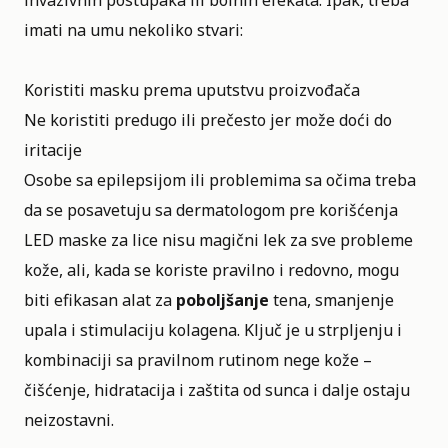
invazivnih postupaka ili bolnih efekata. Ipak, treba
imati na umu nekoliko stvari:
Koristiti masku prema uputstvu proizvođača
Ne koristiti predugo ili prečesto jer može doći do
iritacije
Osobe sa epilepsijom ili problemima sa očima treba
da se posavetuju sa dermatologom pre korišćenja
LED maske za lice nisu magični lek za sve probleme
kože, ali, kada se koriste pravilno i redovno, mogu
biti efikasan alat za
poboljšanje
tena, smanjenje
upala i stimulaciju kolagena. Ključ je u strpljenju i
kombinaciji sa pravilnom rutinom nege kože –
čišćenje, hidratacija i zaštita od sunca i dalje ostaju
neizostavni.