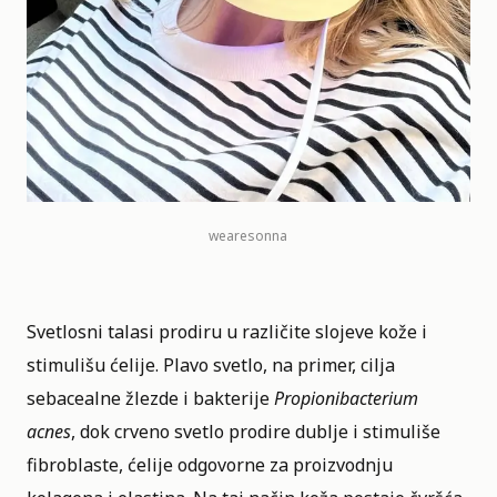
wearesonna
Svetlosni talasi prodiru u različite slojeve kože i
stimulišu ćelije. Plavo svetlo, na primer, cilja
sebacealne žlezde i bakterije
Propionibacterium
acnes
, dok crveno svetlo prodire dublje i stimuliše
fibroblaste, ćelije odgovorne za proizvodnju