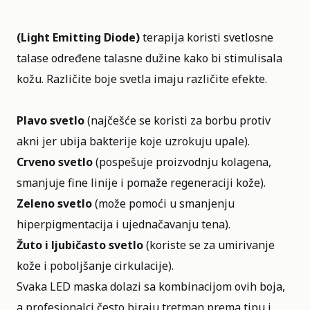
(Light Emitting Diode)
terapija koristi svetlosne
talase određene talasne dužine kako bi stimulisala
kožu. Različite boje svetla imaju različite efekte.
Plavo svetlo
(najčešće se koristi za borbu protiv
akni jer ubija bakterije koje uzrokuju upale).
Crveno svetlo
(pospešuje proizvodnju kolagena,
smanjuje fine linije i pomaže regeneraciji kože).
Zeleno svetlo
(može pomoći u smanjenju
hiperpigmentacija i ujednačavanju tena).
Žuto i ljubičasto svetlo
(koriste se za umirivanje
kože i poboljšanje cirkulacije).
Svaka LED maska dolazi sa kombinacijom ovih boja,
a profesionalci često biraju tretman prema tipu i