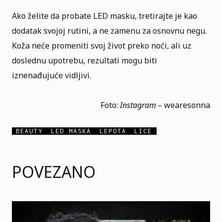
Ako želite da probate LED masku, tretirajte je kao
dodatak svojoj rutini, a ne zamenu za osnovnu negu.
Koža neće promeniti svoj život preko noći, ali uz
doslednu upotrebu, rezultati mogu biti
iznenađujuće vidljivi.
Foto:
Instagram –
wearesonna
BEAUTY
LED MASKA
LEPOTA
LICE
POVEZANO