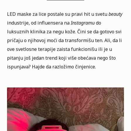
LED maske za lice postale su pravi hit u svetu
beauty
industrije, od influensera na
Instagramu
do
luksuznih klinika za negu kože. Čini se da gotovo svi
pričaju o njihovoj moći da transformišu ten. Ali, da li
ove svetlosne terapije zaista funkcionišu ili je u
pitanju još jedan trend koji više obećava nego što
ispunjava? Hajde da razložimo činjenice.