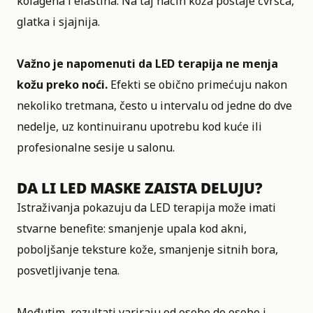
kolagena i elastina. Na taj način koža postaje čvršća,
glatka i sjajnija.
Važno je napomenuti da LED terapija ne menja
kožu preko noći.
Efekti se obično primećuju nakon
nekoliko tretmana, često u intervalu od jedne do dve
nedelje, uz kontinuiranu upotrebu kod kuće ili
profesionalne sesije u salonu.
DA LI LED MASKE ZAISTA DELUJU?
Istraživanja pokazuju da LED terapija može imati
stvarne benefite: smanjenje upala kod akni,
poboljšanje teksture kože, smanjenje sitnih bora,
posvetljivanje tena.
Međutim, rezultati variraju od osobe do osobe i