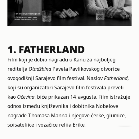
1.
FATHERLAND
Film koji je dobio nagradu u Kanu za najboljeg
reditelja
Otadžbina
Pavela Pavlikovskog otvoriće
ovogodišnji Sarajevo film festival. Naslov
Fatherland
,
koji su organizatori Sarajevo film festivala preveli
kao
Očevina
, biće prikazan 14. avgusta. Film istražuje
odnos između književnika i dobitnika Nobelove
nagrade
Thomasa Manna
i njegove ćerke, glumice,
spisateljice i vozačice relija
Erike
.