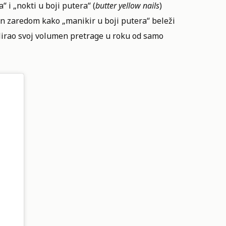
 i „nokti u boji putera“ (
butter yellow nails
)
jun zaredom kako „manikir u boji putera“ beleži
lirao svoj volumen pretrage u roku od samo