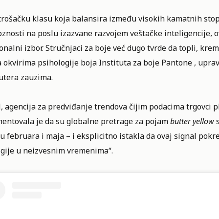
trošačku klasu koja balansira između visokih kamatnih stop
znosti na poslu izazvane razvojem veštačke inteligencije, o
nalni izbor. Stručnjaci za boje već dugo tvrde da topli, krem
okvirima psihologije boja Instituta za boje Pantone , uprav
utera zauzima.
agencija za predviđanje trendova čijim podacima trgovci pla
entovala je da su globalne pretrage za pojam
butter yellow
s
 februara i maja – i eksplicitno istakla da ovaj signal pokr
lgije u neizvesnim vremenima“.