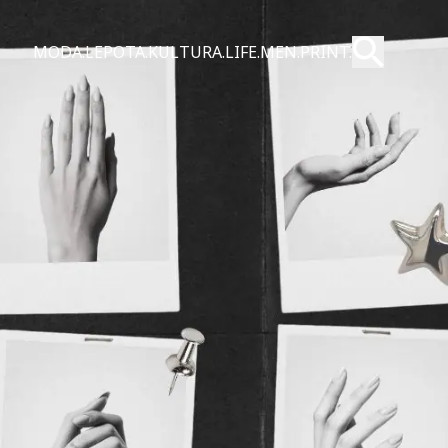
Pošalji
MODA.
LEPOTA.
KULTURA.
LIFE.
MEN.
PRINT.
Pretraži