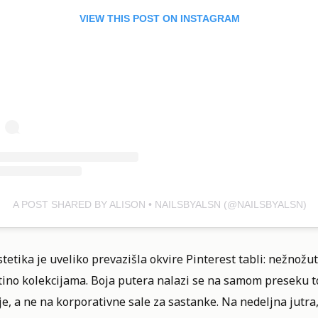
VIEW THIS POST ON INSTAGRAM
A POST SHARED BY ALISON • NAILSBYALSN (@NAILSBYALSN)
tetika je uveliko prevazišla okvire Pinterest tabli: nežnož
ino kolekcijama. Boja putera nalazi se na samom preseku top
e, a ne na korporativne sale za sastanke. Na nedeljna jutra