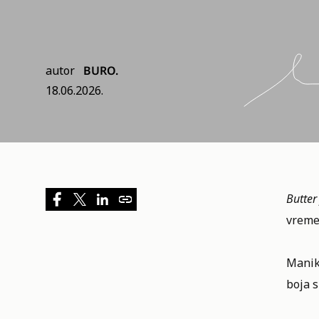
autor
BURO.
18.06.2026.
Butter
vreme
Maniki
boja s