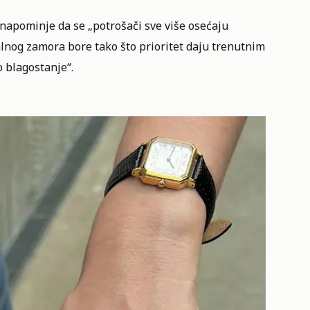
 napominje da se „potrošači sve više osećaju
alnog zamora bore tako što prioritet daju trenutnim
 blagostanje“.