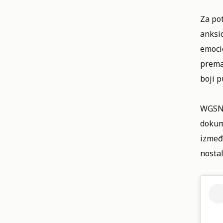
Za po
anksio
emocio
prema 
boji p
WGSN, 
dokum
između
nosta