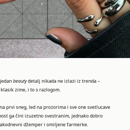
 jedan
beauty
detalj nikada ne izlazi iz trenda –
klasik zime, i to s razlogom.
a prvi sneg, led na prozorima i sve one svetlucave
ost ga čini izuzetno svestranim, jednako dobro
svakodnevni džemper i omiljene farmerke.