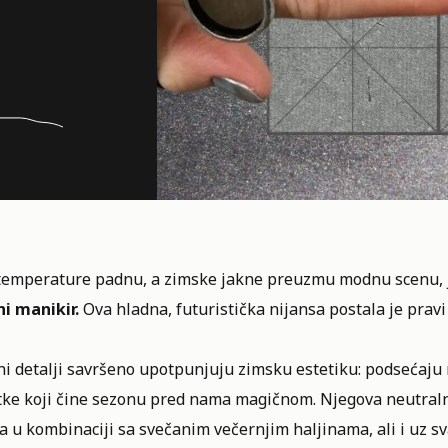
temperature padnu, a zimske jakne preuzmu modnu scenu,
ni manikir.
Ova hladna, futuristička nijansa postala je pravi 
i detalji savršeno upotpunjuju zimsku estetiku: podsećaju n
tke koji čine sezonu pred nama magičnom. Njegova neutraln
a u kombinaciji sa svečanim večernjim haljinama, ali i uz 