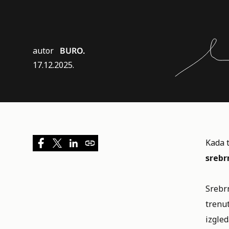
autor
BURO.
17.12.2025.
Kada 
srebr
Srebrn
trenu
izgled