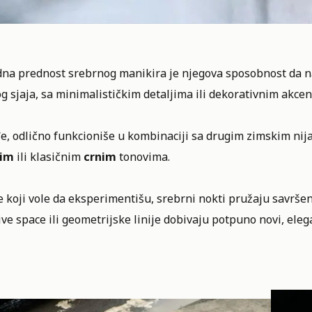
edna prednost srebrnog manikira je njegova sposobnost da 
g sjaja, sa minimalističkim detaljima ili dekorativnim akce
e, odlično funkcioniše u kombinaciji sa drugim zimskim n
nim
ili klasičnim
crnim
tonovima.
 koji vole da eksperimentišu, srebrni nokti pružaju savrše
ve space ili geometrijske linije dobivaju potpuno novi, ele