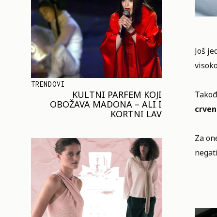
Još j
visoko
TRENDOVI
KULTNI PARFEM KOJI
Takođ
OBOŽAVA MADONA – ALI I
crve
KORTNI LAV
Za one
negati