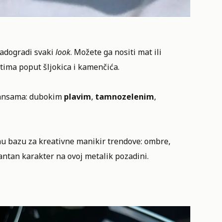
nadogradi svaki
look
. Možete ga nositi mat ili
ntima poput šljokica i kamenčića.
ijansama: dubokim
plavim
,
tamnozelenim
,
nu bazu za kreativne manikir trendove: ombre,
gantan karakter na ovoj metalik pozadini.