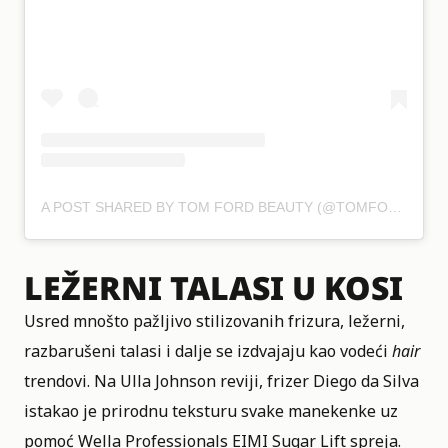
A POST SHARED BY TOM FORD BEAUTY (@TOMFORDBEAUTY)
LEŽERNI TALASI U KOSI
Usred mnošto pažljivo stilizovanih frizura, ležerni,
razbarušeni talasi i dalje se izdvajaju kao vodeći
hair
trendovi. Na Ulla Johnson reviji, frizer Diego da Silva
istakao je prirodnu teksturu svake manekenke uz
pomoć Wella Professionals EIMI Sugar Lift spreja.