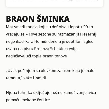
BRAON ŠMINKA
Mat smeđi tonovi koji su definisali lepotu ’90-ih
vraćaju se – i ove sezone su razmazaniji i ležerniji
nego ikad. Fara Homidi donela je suptilan izgled
usana na pistu Proenza Schouler revije,
naglašavajući tople braon tonove.
„Uvek počinjem sa olovkom za usne koja je malo
tamnija,“ kaže Homidi.
Njena tehnika uključuje nežno zamućivanje ivica
pomoću mekane četkice.