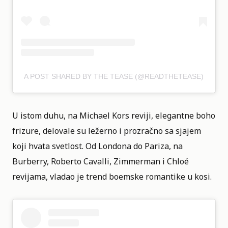
A POST SHARED BY THE TEASE (@READTHETEASE)
U istom duhu, na Michael Kors reviji, elegantne boho
frizure, delovale su ležerno i prozračno sa sjajem
koji hvata svetlost. Od Londona do Pariza, na
Burberry, Roberto Cavalli, Zimmerman i Chloé
revijama, vladao je trend boemske romantike u kosi.