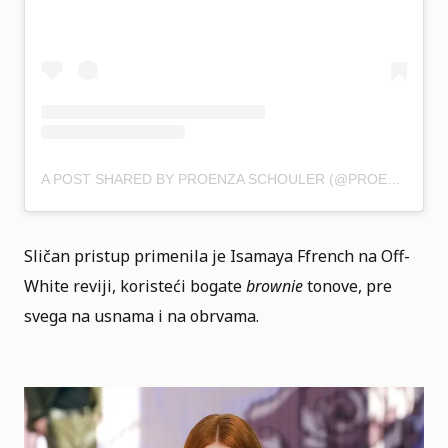
A POST SHARED BY PROENZA SCHOULER (@PROENZASCHOULER)
Sličan pristup primenila je Isamaya Ffrench na Off-
White reviji, koristeći bogate
brownie
tonove, pre
svega na usnama i na obrvama.