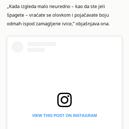
„Kada izgleda malo neuredno – kao da ste jeli
špagete – vraćate se olovkom i pojačavate boju
odmah ispod zamagljene ivice,“ objašnjava ona.
VIEW THIS POST ON INSTAGRAM