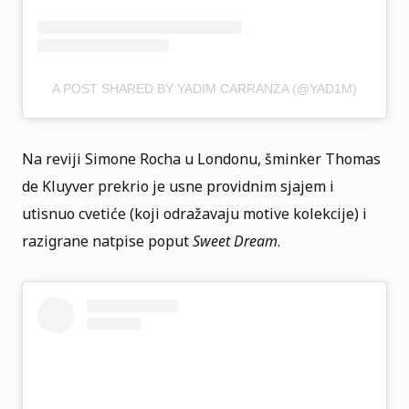
A POST SHARED BY YADIM CARRANZA (@YAD1M)
Na reviji Simone Rocha u Londonu, šminker Thomas
de Kluyver prekrio je usne providnim sjajem i
utisnuo cvetiće (koji odražavaju motive kolekcije) i
razigrane natpise poput
Sweet Dream
.