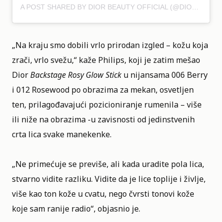
A POST SHARED BY DIOR BEAUTY OFFICIAL (@DIORBEAUTY)
„Na kraju smo dobili vrlo prirodan izgled – kožu koja
zrači, vrlo svežu,“ kaže Philips, koji je zatim mešao
Dior
Backstage Rosy Glow Stick
u nijansama 006 Berry
i 012 Rosewood po obrazima za mekan, osvetljen
ten, prilagođavajući pozicioniranje rumenila – više
ili niže na obrazima -u zavisnosti od jedinstvenih
crta lica svake manekenke.
„Ne primećuje se previše, ali kada uradite pola lica,
stvarno vidite razliku. Vidite da je lice toplije i življe,
više kao ton kože u cvatu, nego čvrsti tonovi kože
koje sam ranije radio“, objasnio je.