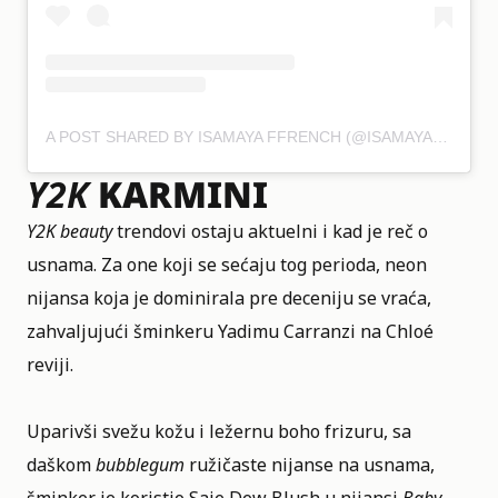
A POST SHARED BY ISAMAYA FFRENCH (@ISAMAYAFFRENCH)
Y2K
KARMINI
Y2K
beauty
trendovi ostaju aktuelni i kad je reč o
usnama. Za one koji se sećaju tog perioda, neon
nijansa koja je dominirala pre deceniju se vraća,
zahvaljujući šminkeru Yadimu Carranzi na Chloé
reviji.
Uparivši svežu kožu i ležernu boho frizuru, sa
daškom
bubblegum
ružičaste nijanse na usnama,