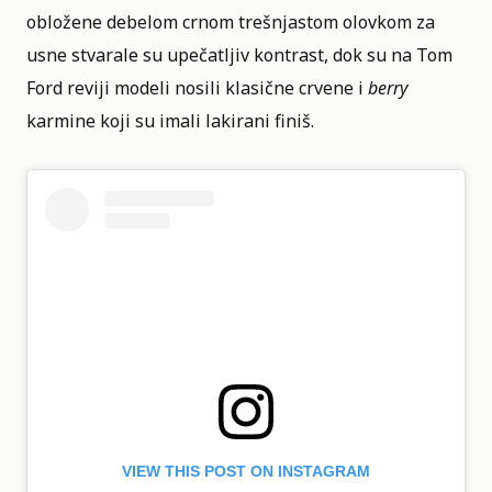
obložene debelom crnom trešnjastom olovkom za
usne stvarale su upečatljiv kontrast, dok su na Tom
Ford reviji modeli nosili klasične crvene i
berry
karmine koji su imali lakirani finiš.
VIEW THIS POST ON INSTAGRAM