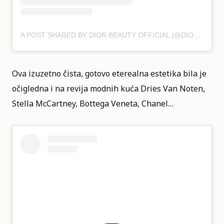
A POST SHARED BY DIOR BEAUTY OFFICIAL (@DIORBEAUTY)
Ova izuzetno čista, gotovo eterealna estetika bila je
očigledna i na revija modnih kuća Dries Van Noten,
Stella McCartney, Bottega Veneta, Chanel…