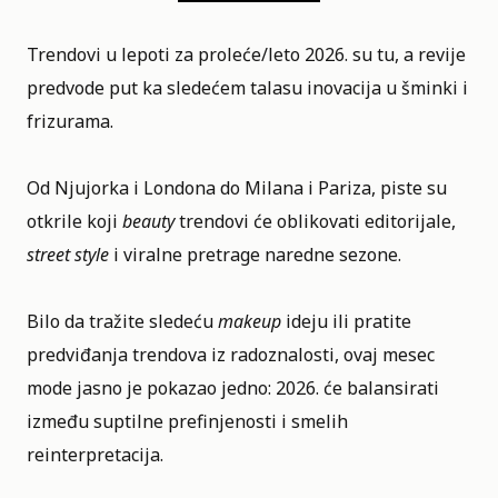
Trendovi u lepoti za proleće/leto 2026. su tu, a revije
predvode put ka sledećem talasu inovacija u šminki i
frizurama.
Od Njujorka i Londona do Milana i Pariza, piste su
otkrile koji
beauty
trendovi će oblikovati editorijale,
street style
i viralne pretrage naredne sezone.
Bilo da tražite sledeću
makeup
ideju ili pratite
predviđanja trendova iz radoznalosti, ovaj mesec
mode jasno je pokazao jedno: 2026. će balansirati
između suptilne prefinjenosti i smelih
reinterpretacija.