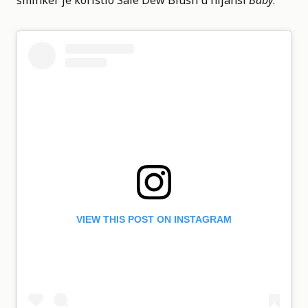
šminker je koristio Saie Dew Blush u nijansi
Baby
.
VIEW THIS POST ON INSTAGRAM