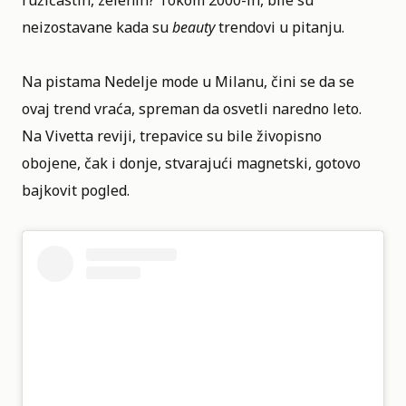
ružičastih, zelenih? Tokom 2000-ih, bile su
neizostavane kada su
beauty
trendovi u pitanju.
Na pistama Nedelje mode u Milanu, čini se da se
ovaj trend vraća, spreman da osvetli naredno leto.
Na Vivetta reviji, trepavice su bile živopisno
obojene, čak i donje, stvarajući magnetski, gotovo
bajkovit pogled.