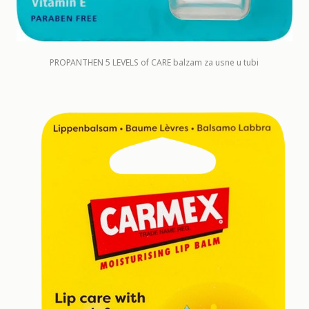
PROPANTHEN 5 LEVELS of CARE balzam za usne u tubi