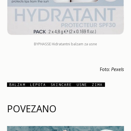
BYPHASSE Hidratantni balzam za usne
Foto:
Pexels
BALZAM
LEPOTA
SKINCARE
USNE
ZIMA
POVEZANO