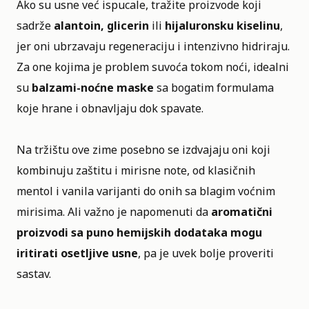
Ako su usne već ispucale, tražite proizvode koji
sadrže
alantoin, glicerin
ili
hijaluronsku kiselinu
,
jer oni ubrzavaju regeneraciju i intenzivno hidriraju.
Za one kojima je problem suvoća tokom noći, idealni
su
balzami-noćne maske
sa bogatim formulama
koje hrane i obnavljaju dok spavate.
Na tržištu ove zime posebno se izdvajaju oni koji
kombinuju zaštitu i mirisne note, od klasičnih
mentol i vanila varijanti do onih sa blagim voćnim
mirisima. Ali važno je napomenuti da
aromatični
proizvodi sa puno hemijskih dodataka mogu
iritirati osetljive usne
, pa je uvek bolje proveriti
sastav.