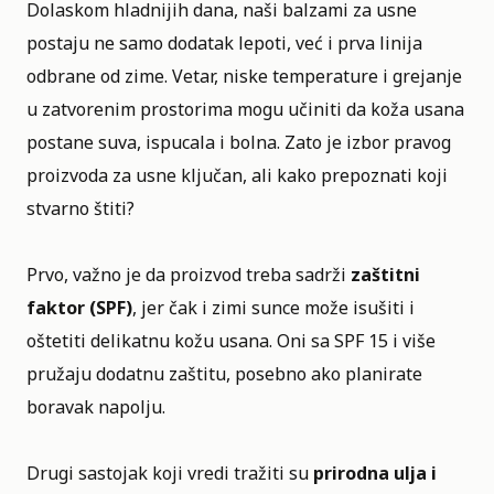
Dolaskom hladnijih dana, naši balzami za usne
postaju ne samo dodatak
lepoti
, već i prva linija
odbrane od zime. Vetar, niske temperature i grejanje
u zatvorenim prostorima mogu učiniti da koža usana
postane suva, ispucala i bolna. Zato je izbor pravog
proizvoda za usne ključan, ali kako prepoznati koji
stvarno štiti?
Prvo, važno je da proizvod treba sadrži
zaštitni
faktor (SPF)
, jer čak i zimi sunce može isušiti i
oštetiti delikatnu kožu usana. Oni sa SPF 15 i više
pružaju dodatnu zaštitu, posebno ako planirate
boravak napolju.
Drugi sastojak koji vredi tražiti su
prirodna ulja i