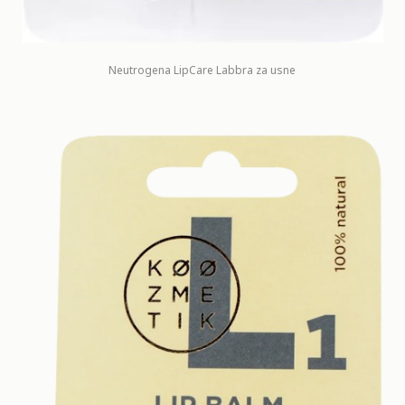
Neutrogena LipCare Labbra za usne