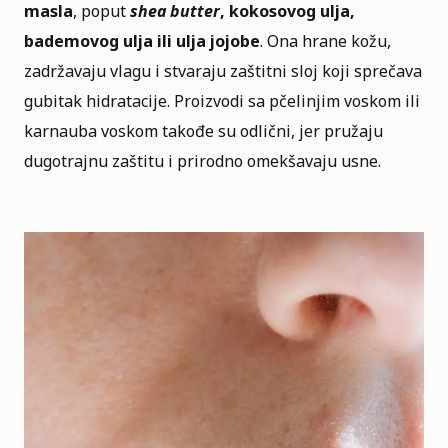
masla
, poput
shea butter
, kokosovog ulja,
bademovog ulja ili ulja jojobe
. Ona hrane kožu,
zadržavaju vlagu i stvaraju zaštitni sloj koji sprečava
gubitak hidratacije. Proizvodi sa pčelinjim voskom ili
karnauba voskom takođe su odlični, jer pružaju
dugotrajnu zaštitu i prirodno omekšavaju usne.