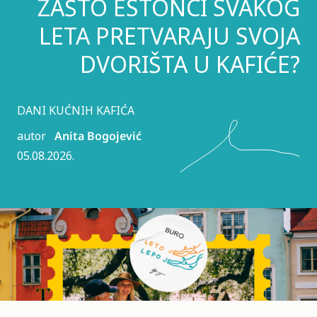
ZAŠTO ESTONCI SVAKOG
LETA PRETVARAJU SVOJA
DVORIŠTA U KAFIĆE?
DANI KUĆNIH KAFIĆA
autor
Anita Bogojević
05.08.2026.