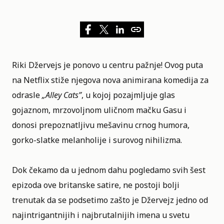
Riki Džervejs je ponovo u centru pažnje! Ovog puta
na
Netflix
stiže njegova nova animirana komedija za
odrasle
„
Alley Cats
”
, u kojoj pozajmljuje glas
gojaznom, mrzovoljnom uličnom mačku Gasu i
donosi prepoznatljivu mešavinu crnog humora,
gorko-slatke melanholije i surovog nihilizma.
Dok čekamo da u jednom dahu pogledamo svih šest
epizoda ove britanske satire, ne postoji bolji
trenutak da se podsetimo zašto je Džervejz jedno od
najintrigantnijih i najbrutalnijih imena u svetu