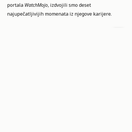
portala
WatchMojo
, izdvojili smo deset
najupečatljivijih momenata iz njegove karijere.
Od neprijatnih tišina i politički nekorektnih prozivki
holivudske elite sa govornice Zlatnih globusa, pa sve
do čudnih selfija iz kade, izdvojili smo deset kultnih
momenata zbog kojih ga publika ili obožava ili sa
strepnjom posmatra svaki njegov sledeći potez.