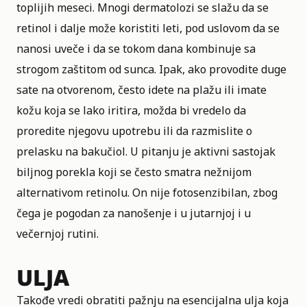
toplijih meseci. Mnogi dermatolozi se slažu da se
retinol i dalje može koristiti leti, pod uslovom da se
nanosi uveče i da se tokom dana kombinuje sa
strogom zaštitom od sunca. Ipak, ako provodite duge
sate na otvorenom, često idete na plažu ili imate
kožu koja se lako iritira, možda bi vredelo da
proredite njegovu upotrebu ili da razmislite o
prelasku na bakučiol. U pitanju je aktivni sastojak
biljnog porekla koji se često smatra nežnijom
alternativom retinolu. On nije fotosenzibilan, zbog
čega je pogodan za nanošenje i u jutarnjoj i u
večernjoj rutini.
ULJA
Takođe vredi obratiti pažnju na esencijalna ulja koja