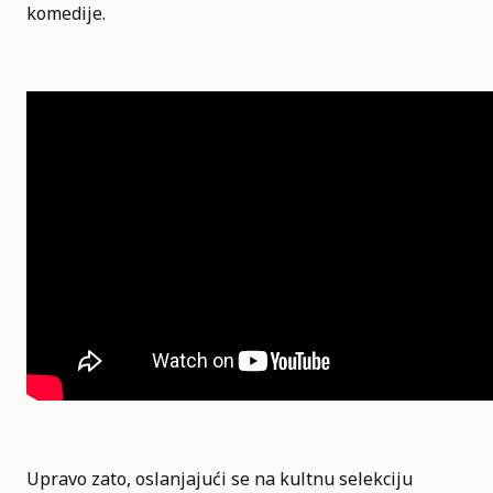
komedije.
Upravo zato, oslanjajući se na kultnu selekciju