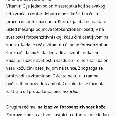
Vitamin C je jedan od onih sastojaka koji se svakog
leta vraća u centar debata o nezi kože, i to često
praćen dezinformacijama. Konfuzija obično nastaje
usled mešanja pojmova fotosenzibilan (osetljiv na
svetlost) i fotosenzitivni (koji kožu čini osetljivom na
sunce). Kada je reč o vitaminu C, on je fotosenzibilan,
što znači da može da degradira i izgubi efikasnost
kada je izložen svetlosti i vazduhu. To ne znači da on
vašu kožu čini osetljivijom na sunce. Zbog toga se
proizvodi sa vitaminom C često pakuju u tamne
bočice ili neprovidnu ambalažu kako bi se formula
zaštitila od propadanja, piše
nssgclub
.
Drugim rečima,
ne izaziva fotosenzitivnost kože
.
Zapravo, kad su aktivni sastojci u pitanju, to je jedan