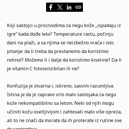
Koji sastojci u proizvodima za negu kože „ispadaju iz
igre“ kada dođe leto? Temperature rastu, počinju
dani na plaži, a sa njima se neizbežno vraća i isto
pitanje: da li treba da prestanemo da koristimo
retinol? Možemo li i dalje da koristimo kiseline? Da li
je vitamin C fotosenzibilan ili ne?
Konfuzija je stvarna i, iskreno, sasvim razumljiva.
Istina je da je zapravo vrlo malo sastojaka za negu
kože nekompatibilno sa letom. Neki od njih mogu
učiniti kožu osetljivijom i zahtevati malo više opreza,
ali to ne znači da morate da ih proterate iz rutine sve