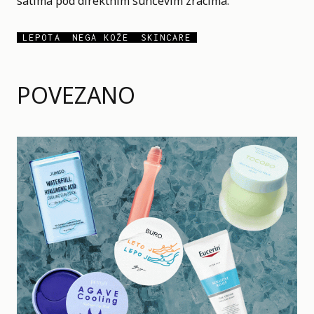
satima pod direktnim sunčevim zracima.
LEPOTA
NEGA KOŽE
SKINCARE
POVEZANO