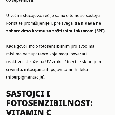
do septembra.
U većini slučajeva, reč je samo o tome se sastojci
koristite promišljenije i, pre svega,
da nikada ne
zaboravimo kremu sa zaštitnim faktorom (SPF).
Kada govorimo o fotosenzibilnim proizvodima,
mislimo na supstance koje mogu povećati
reaktivnost kože na UV zrake, čineći je sklonijom
crvenilu, iritacijama ili pojavi tamnih fleka
(hiperpigmentacije).
SASTOJCI I
FOTOSENZIBILNOST:
VITAMIN C