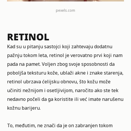
pexels.com
RETINOL
Kad su u pitanju sastojci koji zahtevaju dodatnu
pažnju tokom leta,
retinol
je verovatno prvi koji nam
pada na pamet. Voljen zbog svoje sposobnosti da
poboljša teksturu kože, ublaži akne i znake starenja,
retinol ubrzava ćelijsku obnovu, što kožu može
učiniti nežnijom i osetljivijom, naročito ako ste tek
nedavno počeli da ga koristite ili već imate narušenu
kožnu barijeru.
To, međutim, ne znači da je on zabranjen tokom