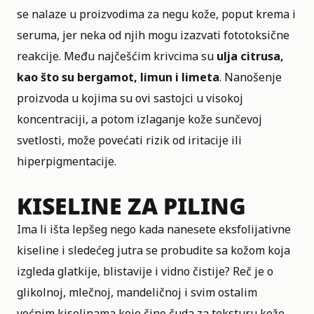
se nalaze u proizvodima za negu kože, poput krema i
seruma, jer neka od njih mogu izazvati fototoksične
reakcije. Među najčešćim krivcima su
ulja citrusa,
kao što su bergamot, limun i limeta
. Nanošenje
proizvoda u kojima su ovi sastojci u visokoj
koncentraciji, a potom izlaganje kože sunčevoj
svetlosti, može povećati rizik od iritacije ili
hiperpigmentacije.
KISELINE ZA PILING
Ima li išta lepšeg nego kada nanesete eksfolijativne
kiseline i sledećeg jutra se probudite sa kožom koja
izgleda glatkije, blistavije i vidno čistije? Reč je o
glikolnoj, mlečnoj, mandeličnoj i svim ostalim
voćnim kiselinama koje čine čuda za teksturu kože,