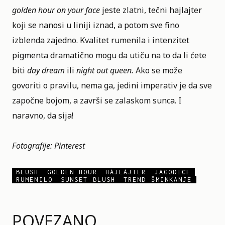
golden hour on your face
jeste zlatni, tečni hajlajter
koji se nanosi u liniji iznad, a potom sve fino
izblenda zajedno. Kvalitet rumenila i intenzitet
pigmenta dramatično mogu da utiču na to da li ćete
biti
day dream
ili
night out queen.
Ako se može
govoriti o pravilu, nema ga, jedini imperativ je da sve
započne bojom, a završi se zalaskom sunca. I
naravno, da sija!
Fotografije: Pinterest
BLUSH
GOLDEN HOUR
HAJLAJTER
JAGODICE
RUMENILO
SUNSET BLUSH
TREND ŠMINKANJE
POVEZANO