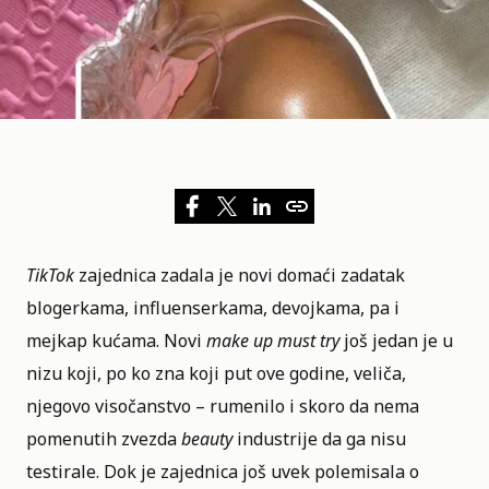
TikTok
zajednica zadala je novi domaći zadatak
blogerkama, influenserkama, devojkama, pa i
mejkap kućama. Novi
make up must try
još jedan je u
nizu koji, po ko zna koji put ove godine, veliča,
njegovo visočanstvo –
rumenilo
i skoro da nema
pomenutih zvezda
beauty
industrije da ga nisu
testirale. Dok je zajednica još uvek polemisala o