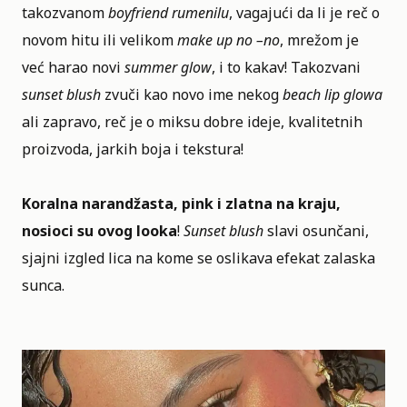
takozvanom
boyfriend rumenilu
, vagajući da li je reč o
novom hitu ili velikom
make up no –no
, mrežom je
već harao novi
summer glow
, i to kakav! Takozvani
sunset blush
zvuči kao novo ime nekog
beach lip glowa
ali zapravo, reč je o miksu dobre ideje, kvalitetnih
proizvoda, jarkih boja i tekstura!
Koralna narandžasta, pink i zlatna na kraju,
nosioci su ovog looka
!
Sunset blush
slavi osunčani,
sjajni izgled lica na kome se oslikava efekat zalaska
sunca.