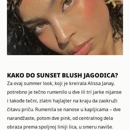
KAKO DO SUNSET BLUSH JAGODICA?
Za ovaj summer look, koji je kreirala
Alissa Janay
,
potrebno je tečno rumenilo u dve ili tri jarke nijanse
i takođe tečni, zlatni hajlajter na kraju da zaokruži
čitavu priču. Rumenila se nanose u kapljicama – dve
narandžaste, potom dve pink, od centralnog dela
obraza prema spoljnoj liniji lica, u smeru naviše.