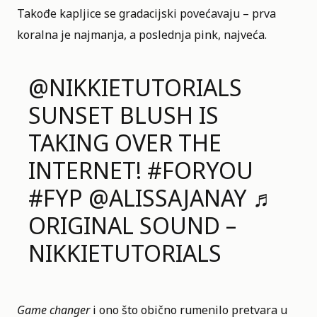
Takođe kapljice se gradacijski povećavaju – prva
koralna je najmanja, a poslednja pink, najveća.
@NIKKIETUTORIALS
SUNSET BLUSH IS
TAKING OVER THE
INTERNET!
#FORYOU
#FYP
@ALISSAJANAY
♬
ORIGINAL SOUND –
NIKKIETUTORIALS
Game changer
i ono što obično rumenilo pretvara u