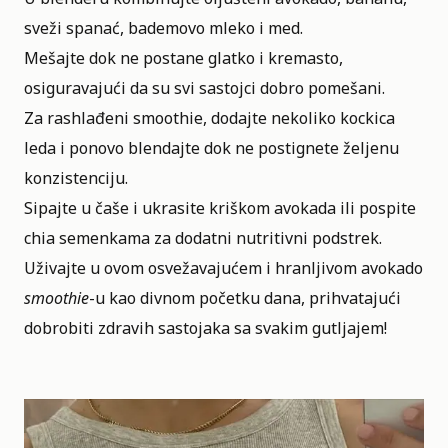
sveži spanać, bademovo mleko i med.
Mešajte dok ne postane glatko i kremasto,
osiguravajući da su svi sastojci dobro pomešani.
Za rashlađeni smoothie, dodajte nekoliko kockica
leda i ponovo blendajte dok ne postignete željenu
konzistenciju.
Sipajte u čaše i ukrasite kriškom avokada ili pospite
chia semenkama za dodatni nutritivni podstrek.
Uživajte u ovom osvežavajućem i hranljivom avokado
smoothie
-u kao
divnom početku dana, prihvatajući
dobrobiti zdravih sastojaka sa svakim gutljajem
!