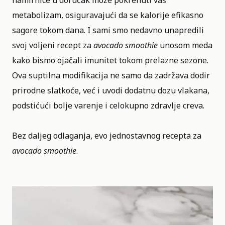
metabolizam, osiguravajući da se kalorije efikasno
sagore tokom dana. I sami smo nedavno unapredili
svoj voljeni recept za
avocado smoothie
unosom meda
kako bismo ojačali imunitet tokom prelazne sezone.
Ova suptilna modifikacija ne samo da zadržava dodir
prirodne slatkoće, već i uvodi dodatnu dozu vlakana,
podstićući bolje varenje i celokupno zdravlje creva.
Bez daljeg odlaganja, evo jednostavnog recepta za
avocado smoothie
.