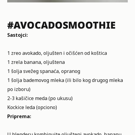
#AVOCADOSMOOTHIE
Sastojci:
1 zreo avokado, oljušten i očišćen od koštica
1 zrela banana, oljuštena
1 šolja svežeg spanaća, opranog
1 šolja bademovog mleka (ili bilo kog drugog mleka
po izboru)
2-3 kašičice meda (po ukusu)
Kockice leda (opciono)
Priprema:
U blenderu kombinujte oljušteni avokado, bananu,