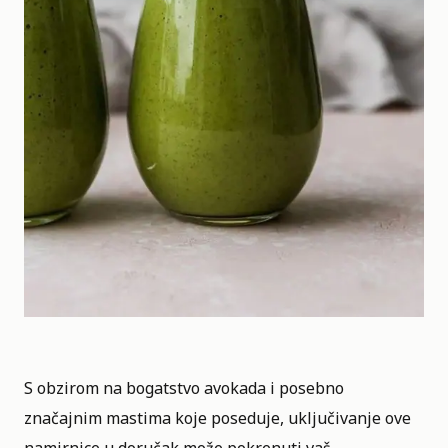
S obzirom na bogatstvo avokada i posebno
značajnim mastima koje poseduje, uključivanje ove
namirnice u doručak može pokrenuti vaš