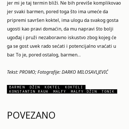
jer mi je taj termin bliži. Ne bih previše komplikovao
jer svaki barmen, pored toga što ima umeće da
pripremi savršen koktel, ima ulogu da svakog gosta
ugosti kao pravi domaćin, da mu napravi što bolji
ugođaj i pruži nezaboravno iskustvo zbog kojeg će
ga se gost uvek rado sećati i potencijalno vraćati u
bar. To je, pored ostalog, barmen…
Tekst: PROMO; Fotografije: DARKO MILOSAVLJEVIĆ
BARMEN
DŽIN
KOKTEL
KOKTELI
KONSTANTIN RAUH
MALFY
MALFY DŽIN
TONIK
POVEZANO