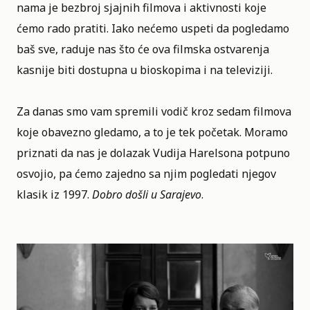
nama je bezbroj sjajnih filmova i aktivnosti koje
ćemo rado pratiti. Iako nećemo uspeti da pogledamo
baš sve, raduje nas što će ova filmska ostvarenja
kasnije biti dostupna u bioskopima i na televiziji.
Za danas smo vam spremili vodič kroz sedam filmova
koje obavezno gledamo, a to je tek početak. Moramo
priznati da nas je dolazak
Vudija Harelsona
potpuno
osvojio, pa ćemo zajedno sa njim pogledati njegov
klasik iz 1997.
Dobro došli u Sarajevo
.