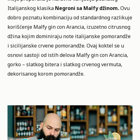
Italijanskog klasika
Negroni sa Malfy džinom.
Ovu
dobro poznatu kombinaciju od standardnog razlikuje
korišćenje Malfy gin con Arancia, izuzetno citrusnog
džina kojim dominiraju note italijanske pomorandže
i sicilijanske crvene pomorandže. Ovaj koktel se u
osnovi sastoji od istih delova Malfy gin con Arancia,
gorko – slatkog bitera i slatkog crvenog vermuta,
dekorisanog korom pomorandže.