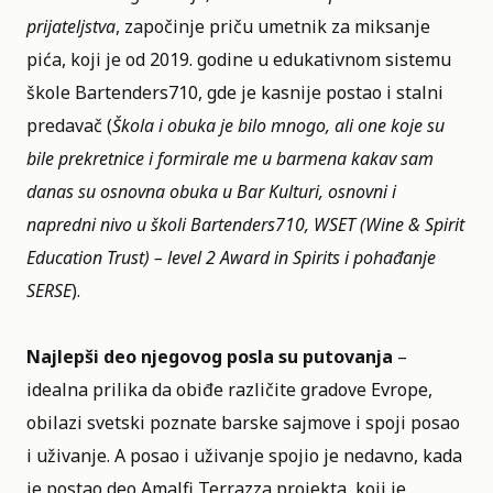
prijateljstva
, započinje priču umetnik za miksanje
pića, koji je od 2019. godine u edukativnom sistemu
škole
Bartenders710
, gde je kasnije postao i stalni
predavač (
Škola i obuka je bilo mnogo, ali one koje su
bile prekretnice i formirale me u barmena kakav sam
danas su osnovna obuka u Bar Kulturi, osnovni i
napredni nivo u školi Bartenders710, WSET (Wine & Spirit
Education Trust) – level 2 Award in Spirits i pohađanje
SERSE
).
Najlepši deo njegovog posla su putovanja
–
idealna prilika da obiđe različite gradove Evrope,
obilazi svetski poznate barske sajmove i spoji posao
i uživanje. A posao i uživanje spojio je nedavno, kada
je postao deo Amalfi Terrazza
projekta, koji je