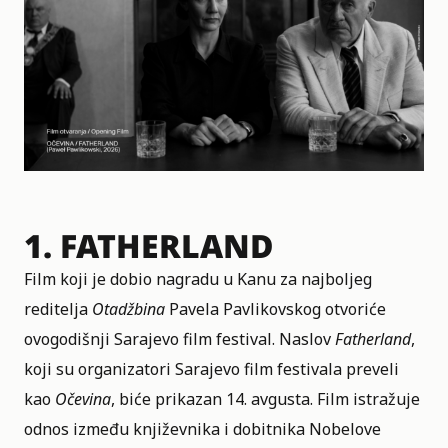
1.
FATHERLAND
Film koji je dobio nagradu u Kanu za najboljeg
reditelja
Otadžbina
Pavela Pavlikovskog otvoriće
ovogodišnji Sarajevo film festival. Naslov
Fatherland
,
koji su organizatori Sarajevo film festivala preveli
kao
Očevina
, biće prikazan 14. avgusta. Film istražuje
odnos između književnika i dobitnika Nobelove