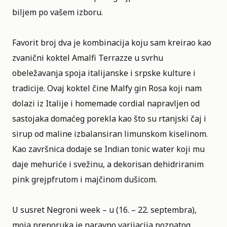
biljem po vašem izboru.
Favorit broj dva je kombinacija koju sam kreirao kao
zvanični koktel Amalfi Terrazze u svrhu
obeležavanja spoja italijanske i srpske kulture i
tradicije. Ovaj koktel čine Malfy gin Rosa koji nam
dolazi iz Italije i homemade cordial napravljen od
sastojaka domaćeg porekla kao što su rtanjski čaj i
sirup od maline izbalansiran limunskom kiselinom.
Kao završnica dodaje se Indian tonic water koji mu
daje mehuriće i svežinu, a dekorisan dehidriranim
pink grejpfrutom i majčinom dušicom.
U susret
Negroni week – u
(16. – 22. septembra),
moja preporuka je naravno varijacija poznatog