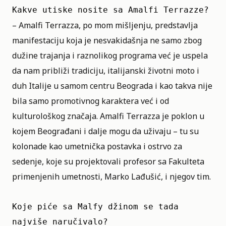
Kakve utiske nosite sa Amalfi Terrazze?
– Amalfi Terrazza, po mom mišljenju, predstavlja
manifestaciju koja je nesvakidašnja ne samo zbog
dužine trajanja i raznolikog programa već je uspela
da nam približi tradiciju, italijanski životni moto i
duh Italije u samom centru Beograda i kao takva nije
bila samo promotivnog karaktera već i od
kulturološkog značaja. Amalfi Terrazza je poklon u
kojem Beograđani i dalje mogu da uživaju – tu su
kolonade kao umetnička postavka i ostrvo za
sedenje, koje su projektovali profesor sa Fakulteta
primenjenih umetnosti, Marko Lađušić, i njegov tim.
Koje piće sa Malfy džinom se tada 
najviše naručivalo?