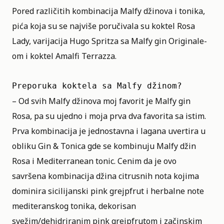
Pored različitih kombinacija Malfy džinova i tonika,
pića koja su se najviše poručivala su koktel Rosa
Lady, varijacija Hugo Spritza sa Malfy gin Originale-
om i koktel Amalfi Terrazza.
Preporuka koktela sa Malfy džinom?
– Od svih
Malfy džinova
moj favorit je Malfy gin
Rosa, pa su ujedno i moja prva dva favorita sa istim.
Prva kombinacija je jednostavna i lagana uvertira u
obliku Gin & Tonica gde se kombinuju Malfy džin
Rosa i Mediterranean tonic. Cenim da je ovo
savršena kombinacija džina citrusnih nota kojima
dominira sicilijanski pink grejpfrut i herbalne note
mediteranskog tonika, dekorisan
svežim/dehidriranim pink grejpfrutom i začinskim