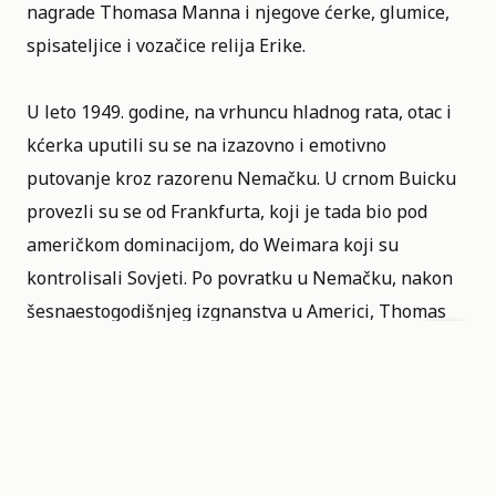
nagrade
Thomasa Manna
i njegove ćerke, glumice,
spisateljice i vozačice relija
Erike
.
U leto 1949. godine, na vrhuncu hladnog rata, otac i
kćerka uputili su se na izazovno i emotivno
putovanje kroz razorenu Nemačku. U crnom Buicku
provezli su se od Frankfurta, koji je tada bio pod
američkom dominacijom, do Weimara koji su
kontrolisali Sovjeti. Po povratku u Nemačku, nakon
šesnaestogodišnjeg izgnanstva u Americi, Thomas
Mann se morao suočiti ne samo s podeljenom
domovinom već i sa dubokim razdorima unutar
vlastite porodice. Poljska, Nemačka, Italija,
Francuska, 82 minuta traje film.