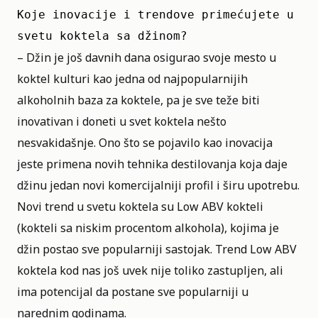
Koje inovacije i trendove primećujete u 
svetu koktela sa džinom? 
– Džin je još davnih dana osigurao svoje mesto u
koktel kulturi kao jedna od najpopularnijih
alkoholnih baza za koktele, pa je sve teže biti
inovativan i doneti u svet koktela nešto
nesvakidašnje. Ono što se pojavilo kao inovacija
jeste primena novih tehnika destilovanja koja daje
džinu jedan novi komercijalniji profil i širu upotrebu.
Novi trend u svetu koktela su Low ABV kokteli
(kokteli sa niskim procentom alkohola), kojima je
džin postao sve popularniji sastojak. Trend Low ABV
koktela kod nas još uvek nije toliko zastupljen, ali
ima potencijal da postane sve popularniji u
narednim godinama.