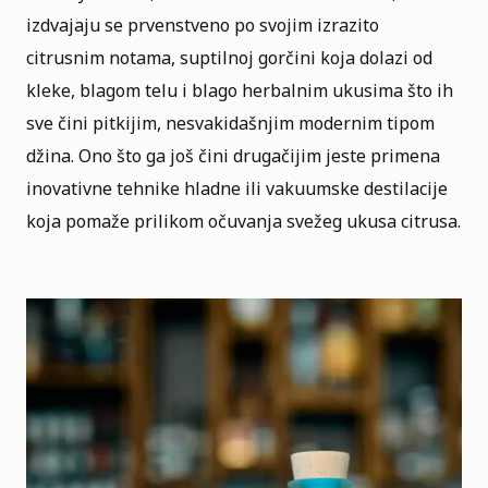
izdvajaju se prvenstveno po svojim izrazito
citrusnim notama, suptilnoj gorčini koja dolazi od
kleke, blagom telu i blago herbalnim ukusima što ih
sve čini pitkijim, nesvakidašnjim modernim tipom
džina. Ono što ga još čini drugačijim jeste primena
inovativne tehnike hladne ili vakuumske destilacije
koja pomaže prilikom očuvanja svežeg ukusa citrusa.