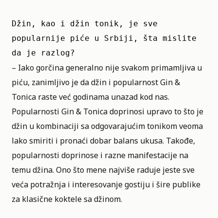
Džin, kao i džin tonik, je sve 
popularnije piće u Srbiji, šta mislite 
da je razlog?
– Iako gorčina generalno nije svakom primamljiva u
piću, zanimljivo je da džin i popularnost Gin &
Tonica raste već godinama unazad kod nas.
Popularnosti Gin & Tonica doprinosi upravo to što je
džin u kombinaciji sa odgovarajućim tonikom veoma
lako smiriti i pronaći dobar balans ukusa. Takođe,
popularnosti doprinose i razne manifestacije na
temu džina. Ono što mene najviše raduje jeste sve
veća potražnja i interesovanje gostiju i šire publike
za klasične koktele sa džinom.