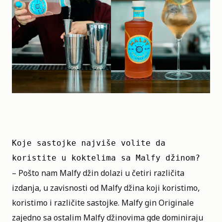
Koje sastojke najviše volite da 
koristite u koktelima sa Malfy džinom? 
– Pošto nam Malfy džin dolazi u četiri različita
izdanja, u zavisnosti od Malfy džina koji koristimo,
koristimo i različite sastojke. Malfy gin Originale
zajedno sa ostalim Malfy džinovima gde dominiraju