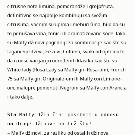
citrusne note limuna, pomorandže i grejpfruta,
definitivno se najbolje kombinuju sa svežim
citrusima, voćnim sirupima i mehurićima, bilo da su
to penušava vina, tonici ili aromatizovane sode. Iako
su Malfy džinovi pogodniji za kombinacije kao što su
lagani Spritzevi, Fizzevi, Collinsi, svaki od njih može
da iznese varijaciju određenih klasika kao što su
White lady (Rosa Lady sa Malfy gin Rosa-om), French
75 sa Malfy gin Originale-om ili Malfy con Limone-
om, malopre pomenuti Negroni sa Malfy con Arancia
i tako dalje…
Šta Malfy džin čini posebnim u odnosu 
na druge džinove na tržištu?
– Malfy džinovi, za razliku od ostalih džinova,