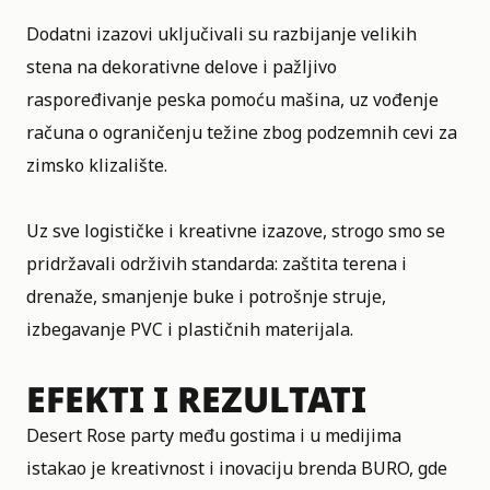
Dodatni izazovi uključivali su razbijanje velikih
stena na dekorativne delove i pažljivo
raspoređivanje peska pomoću mašina, uz vođenje
računa o ograničenju težine zbog podzemnih cevi za
zimsko klizalište.
Uz sve logističke i kreativne izazove, strogo smo se
pridržavali održivih standarda: zaštita terena i
drenaže, smanjenje buke i potrošnje struje,
izbegavanje PVC i plastičnih materijala.
EFEKTI I REZULTATI
Desert Rose party među gostima i u medijima
istakao je kreativnost i inovaciju brenda BURO, gde