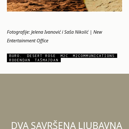
Fotografije: Jelena Ivanović i Saša Nikolić | New
Entertainment Office
BURO.
DESERT ROSE
M2C
M2COMMUNICATIONS
ROĐENDAN
TAŠMAJDAN
DVA SAVRŠENA LJUBAVNA