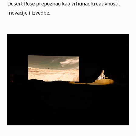
Desert Rose
prepoznao kao vrhunac kreativnosti,
inovacije i izvedbe.