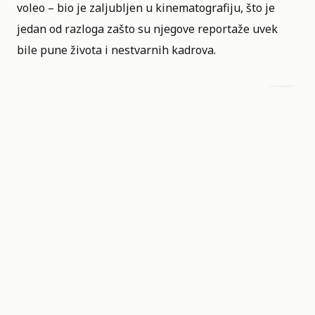
voleo – bio je zaljubljen u kinematografiju, što je
jedan od razloga zašto su njegove reportaže uvek
bile pune života i nestvarnih kadrova.
Bordejn je voleo brojne režisere, ali u duhu lakoće
letnjeg življenja, fokusirali smo se na ljubavne priče
– tri naslova koja su savršena u svakom smili i vredi
ih pogledati ponovo.
LJUBAVNI FILMOVI KOJE
JE VOLEO BORDEJN:
IN
THE MOOD FOR LOVE
„Da li je kamera ikada učinila da ljudi izgledaju
lepše? Da li su se likovi ikada kretali kroz prostor u