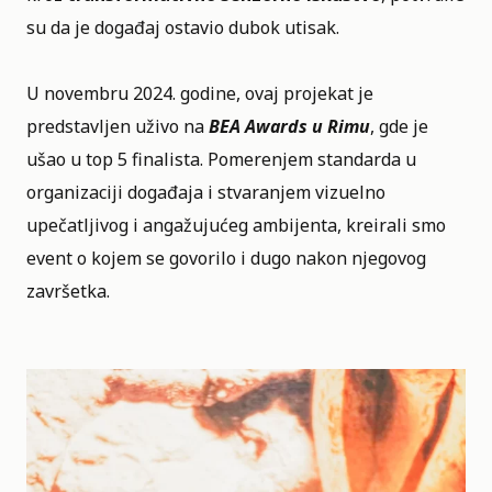
su da je događaj ostavio dubok utisak.
U novembru 2024. godine, ovaj projekat je
predstavljen uživo na
BEA Awards u Rimu
, gde je
ušao u top 5 finalista. Pomerenjem standarda u
organizaciji događaja i stvaranjem vizuelno
upečatljivog i angažujućeg ambijenta, kreirali smo
event o kojem se govorilo i dugo nakon njegovog
završetka.