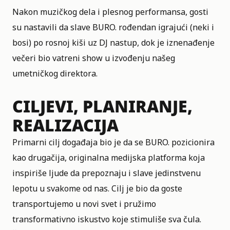
Nakon muzičkog dela i plesnog performansa, gosti
su nastavili da slave BURO. rođendan igrajući (neki i
bosi) po rosnoj kiši uz DJ nastup, dok je iznenađenje
večeri bio vatreni show u izvođenju našeg
umetničkog direktora.
CILJEVI, PLANIRANJE,
REALIZACIJA
Primarni cilj događaja bio je da se BURO. pozicionira
kao drugačija, originalna medijska platforma koja
inspiriše ljude da prepoznaju i slave jedinstvenu
lepotu u svakome od nas. Cilj je bio da goste
transportujemo u novi svet i pružimo
transformativno iskustvo koje stimuliše sva čula.