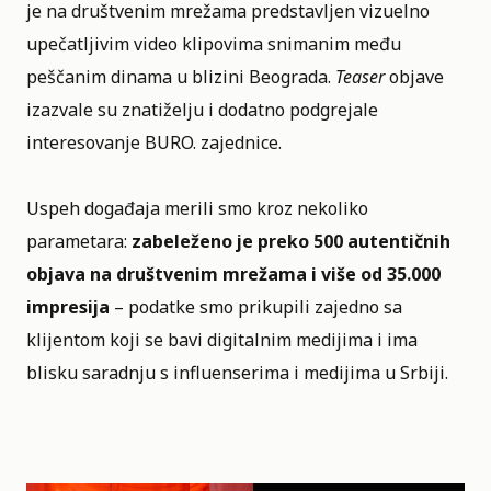
je na društvenim mrežama predstavljen vizuelno
upečatljivim video klipovima snimanim među
peščanim dinama u blizini Beograda.
Teaser
objave
izazvale su znatiželju i dodatno podgrejale
interesovanje BURO. zajednice.
Uspeh događaja merili smo kroz nekoliko
parametara:
zabeleženo je preko 500 autentičnih
objava na društvenim mrežama i više od 35.000
impresija
– podatke smo prikupili zajedno sa
klijentom koji se bavi digitalnim medijima i ima
blisku saradnju s influenserima i medijima u Srbiji.