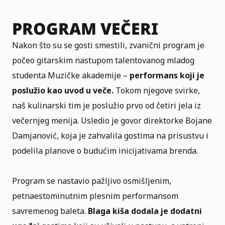
PROGRAM VEČERI
Nakon što su se gosti smestili, zvanični program je
počeo gitarskim nastupom talentovanog mladog
studenta Muzičke akademije –
performans koji je
poslužio kao uvod u veče.
Tokom njegove svirke,
naš kulinarski tim je poslužio prvo od četiri jela iz
večernjeg menija. Usledio je govor direktorke Bojane
Damjanović, koja je zahvalila gostima na prisustvu i
podelila planove o budućim inicijativama brenda.
Program se nastavio pažljivo osmišljenim,
petnaestominutnim plesnim performansom
savremenog baleta.
Blaga kiša dodala je dodatni