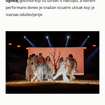
ugođaj
gostima koji su uživali u nastupu, a vatreni
performans doneo je snažan vizuelni utisak koji je
izazvao oduševljenje.