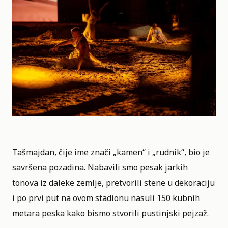
Tašmajdan, čije ime znači „kamen“ i „rudnik“, bio je
savršena pozadina. Nabavili smo pesak jarkih
tonova iz daleke zemlje, pretvorili stene u dekoraciju
i po prvi put na ovom stadionu nasuli 150 kubnih
metara peska kako bismo stvorili pustinjski pejzaž.