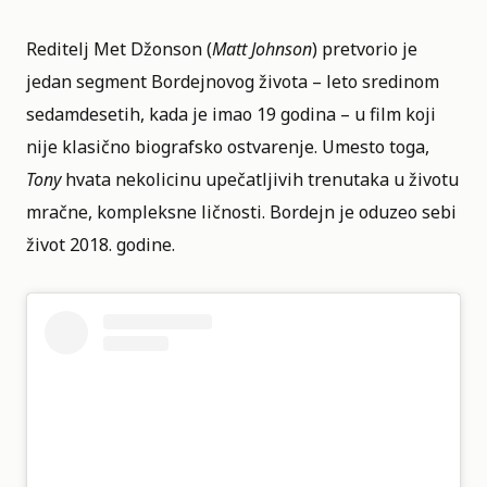
Reditelj Met Džonson (
Matt Johnson
) pretvorio je
jedan segment Bordejnovog života – leto sredinom
sedamdesetih, kada je imao 19 godina – u film koji
nije klasično biografsko ostvarenje. Umesto toga,
Tony
hvata nekolicinu upečatljivih trenutaka u životu
mračne, kompleksne ličnosti. Bordejn je oduzeo sebi
život 2018. godine.