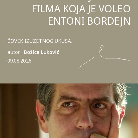
FILMA KOJA JE VOLEO
ENTONI BORDEJN
ČOVEK IZUZETNOG UKUSA.
autor
Božica Luković
09.08.2026.