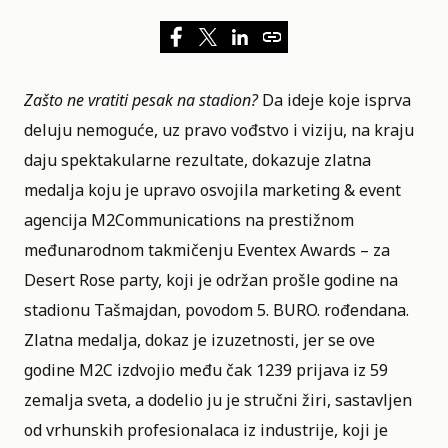
Zašto ne vratiti pesak na stadion?
Da ideje koje isprva
deluju nemoguće, uz pravo vođstvo i viziju, na kraju
daju spektakularne rezultate, dokazuje zlatna
medalja koju je upravo osvojila marketing & event
agencija
M2Communications
na prestižnom
međunarodnom takmičenju
Eventex Awards
– za
Desert Rose party, koji je održan prošle godine na
stadionu Tašmajdan, povodom 5. BURO. rođendana.
Zlatna medalja, dokaz je izuzetnosti, jer se ove
godine M2C izdvojio među čak 1239 prijava iz 59
zemalja sveta, a dodelio ju je stručni žiri, sastavljen
od vrhunskih profesionalaca iz industrije, koji je