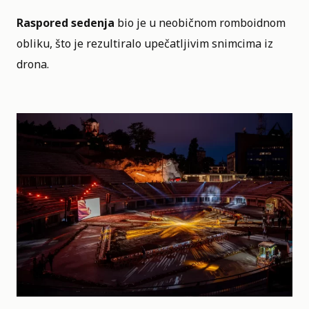
Raspored sedenja
bio je u neobičnom romboidnom
obliku, što je rezultiralo upečatljivim snimcima iz
drona.