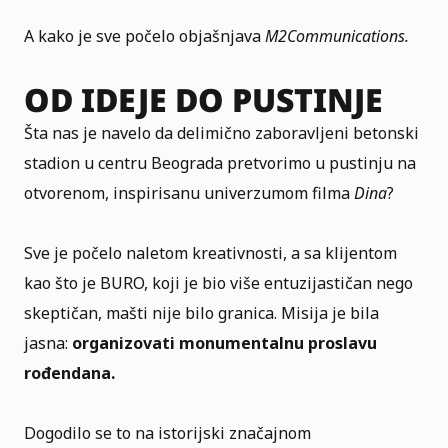
A kako je sve počelo objašnjava
M2Communications.
OD IDEJE DO PUSTINJE
Šta nas je navelo da delimično zaboravljeni betonski
stadion u centru Beograda pretvorimo u pustinju na
otvorenom, inspirisanu univerzumom filma
Dina
?
Sve je počelo naletom kreativnosti, a sa klijentom
kao što je BURO, koji je bio više entuzijastičan nego
skeptičan, mašti nije bilo granica. Misija je bila
jasna:
organizovati monumentalnu proslavu
rođendana.
Dogodilo se to na istorijski značajnom