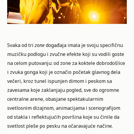
Svaka od tri
zone
događaja imala je svoju specifičnu
muzičku podlogu i zvučne efekte koji su vodili goste
na celom putovanju: od zone za koktele dobrodošlice
i zvuka gonga koji je označio početak glavnog dela
večeri, kroz tunel ispunjen dimom i peskom sa
zavesama koje zaklanjaju pogled, sve do ogromne
centralne arene, obasjane spektakularnim
svetlosnim dizajnom, animacijama i scenografijom
od stakla i reflektujućih površina koje su činile da
svetlost pleše po pesku na očaravajuće načine.