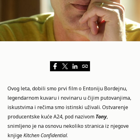
Ovog leta, dobili smo prvi
film
o Entoniju Bordejnu,
legendarnom kuvaru i novinaru u čijim putovanjima,
iskustvima i rečima smo istinski uživali. Ostvarenje
producentske kuće A24, pod nazivom
Tony
,
snimljeno je na osnovu nekoliko stranica iz njegove
knjige
Kitchen Confidential
.