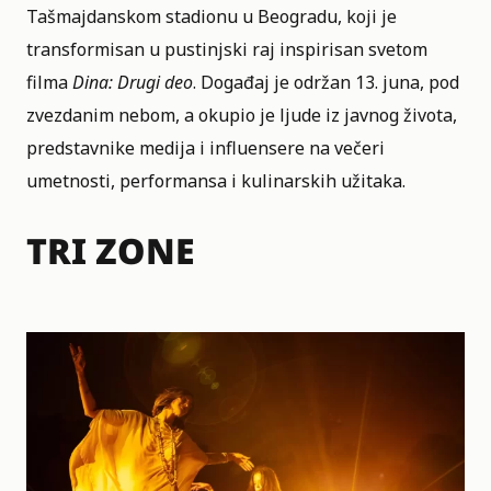
Tašmajdanskom stadionu u Beogradu, koji je
transformisan u pustinjski raj inspirisan svetom
filma
Dina: Drugi deo
. Događaj je održan 13. juna, pod
zvezdanim nebom, a okupio je ljude iz javnog života,
predstavnike medija i influensere na večeri
umetnosti, performansa i kulinarskih užitaka.
TRI ZONE