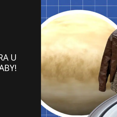
RA U
ABY!