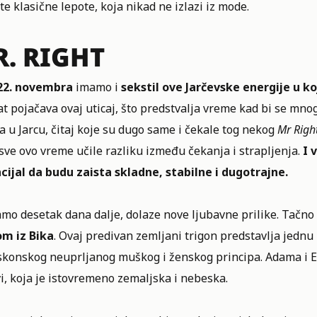
te klasične lepote, koja nikad ne izlazi iz mode.
. RIGHT
22. novembra
imamo i
sekstil ove Jarčevske energije u k
t pojačava ovaj uticaj, što predstvalja vreme kad bi se mno
 u Jarcu, čitaj koje su dugo same i čekale tog nekog
Mr Righ
sve ovo vreme učile razliku između čekanja i strapljenja.
I 
cijal da budu zaista skladne, stabilne i dugotrajne.
amo desetak dana dalje, dolaze nove ljubavne prilike. Tačno
m iz Bika
. Ovaj predivan zemljani trigon predstavlja jednu
skonskog neuprljanog muškog i ženskog principa. Adama i Ev
i, koja je istovremeno zemaljska i nebeska.