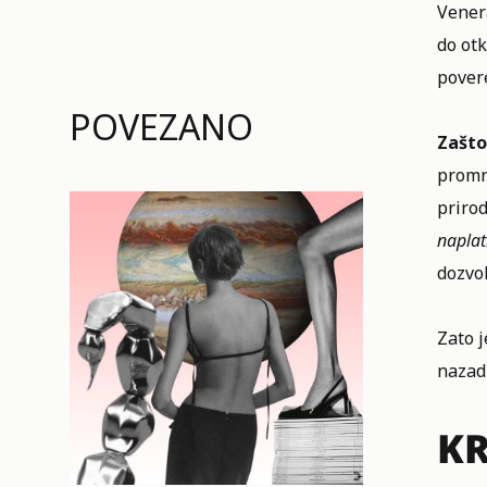
Venera
do otk
povere
POVEZANO
Zašto
promrm
prirod
naplat
dozvol
Zato j
nazad 
KR