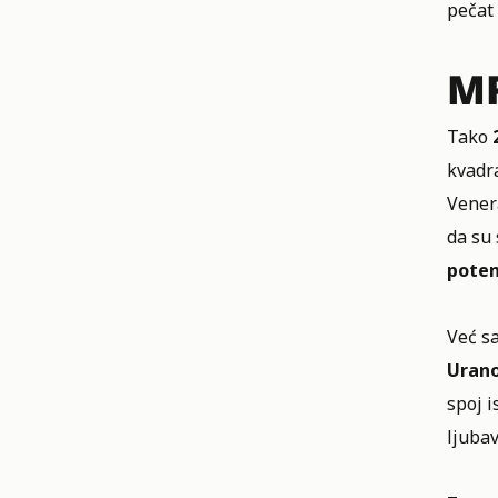
pečat 
MR
Tako
kvadra
Venera
da su 
poten
Već s
Urano
spoj i
ljubav