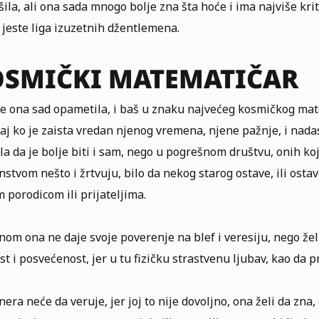
ila, ali ona sada mnogo bolje zna šta hoće i ima najviše kri
 jeste liga izuzetnih džentlemena.
OSMIČKI MATEMATIČAR
e ona sad opametila, i baš u znaku najvećeg kosmičkog matem
taj ko je zaista vredan njenog vremena, njene pažnje, i nada
la da je bolje biti i sam, nego u pogrešnom društvu, onih k
nstvom nešto i žrtvuju, bilo da nekog starog ostave, ili osta
 porodicom ili prijateljima.
om ona ne daje svoje poverenje na blef i veresiju, nego žel
t i posvećenost, jer u tu fizičku strastvenu ljubav, kao da p
nera neće da veruje, jer joj to nije dovoljno, ona želi da zna