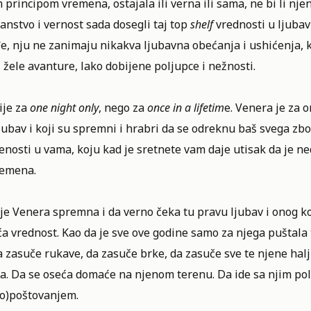
principom vremena, ostajala ili verna ili sama, ne bi li nje
anstvo i vernost sada dosegli taj top
shelf
vrednosti u ljubav
, nju ne zanimaju nikakva ljubavna obećanja i ushićenja, ko
i žele avanture, lako dobijene poljupce i nežnosti.
ije za
one night only
, nego za
once in a lifetim
e. Venera je za 
jubav i koji su spremni i hrabri da se odreknu baš svega zbog
enosti u vama, koju kad je sretnete vam daje utisak da je ned
remena.
 je Venera spremna i da verno čeka tu pravu ljubav i onog koj
a vrednost. Kao da je sve ove godine samo za njega puštala 
 zasuče rukave, da zasuče brke, da zasuče sve te njene halj
la. Da se oseća domaće na njenom terenu. Da ide sa njim po
ho)poštovanjem.