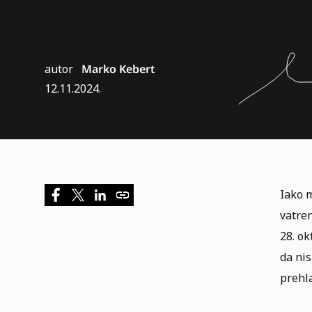
autor
Marko Kebert
12.11.2024.
Iako 
vatren
28. ok
da nis
prehla