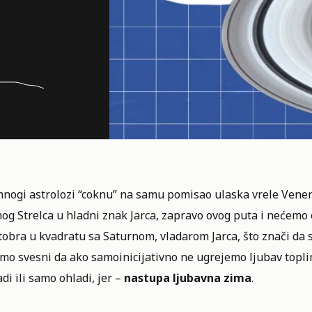
mnogi astrolozi “coknu” na samu pomisao ulaska vrele
Vener
og Strelca u hladni znak Jarca, zapravo ovog puta i nećemo o
tobra u kvadratu sa Saturnom, vladarom Jarca, što znači da 
mo svesni da ako samoinicijativno ne ugrejemo ljubav topli
di ili samo ohladi, jer –
nastupa ljubavna zima
.