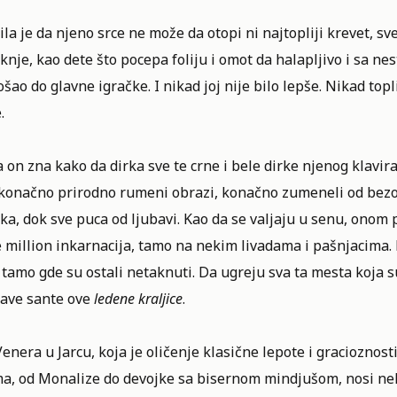
ila je da njeno srce ne može da otopi ni najtopliji krevet, s
nje, kao dete što pocepa foliju i omot da halapljivo i sa ne
došao do glavne igračke. I nikad joj nije bilo lepše. Nikad topl
.
 on zna kako da dirka sve te crne i bele dirke njenog klavira
 konačno prirodno rumeni obrazi, konačno zumeneli od bezob
ka, dok sve puca od ljubavi. Kao da se valjaju u senu, ono
 million inkarnacija, tamo na nekim livadama i pašnjacima.
tamo gde su ostali netaknuti. Da ugreju sva ta mesta koja s
tave sante ove
ledene kraljice
.
enera u Jarcu, koja je oličenje klasične lepote i gracioznos
ma, od Monalize do devojke sa bisernom mindjušom, nosi nek