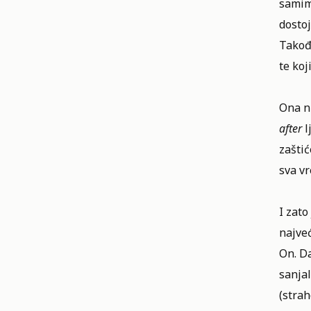
samim 
dostoj
Takođe
te koj
Ona n
after
l
zaštić
sva v
I zato
najveć
On. Da
sanja
(stra