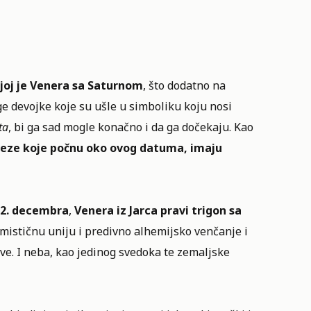
ojoj je Venera sa Saturnom
, što dodatno na
ge devojke koje su ušle u simboliku koju nosi
ta
, bi ga sad mogle konačno i da ga dočekaju. Kao
veze koje počnu oko ovog datuma, imaju
2. decembra
,
Venera iz Jarca pravi trigon sa
 mističnu uniju i predivno alhemijsko venčanje i
e. I neba, kao jedinog svedoka te zemaljske