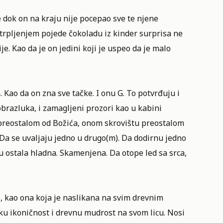
ve dok on na kraju nije pocepao sve te njene
strpljenjem pojede čokoladu iz kinder surprisa ne
ije. Kao da je on jedini koji je uspeo da je malo
. Kao da on zna sve tačke. I onu G. To potvrđuju i
razluka, i zamagljeni prozori kao u kabini
m preostalom od Božića, onom skrovištu preostalom
 Da se uvaljaju jedno u drugo(m). Da dodirnu jedno
u ostala hladna. Skamenjena. Da otope led sa srca,
ti, kao ona koja je naslikana na svim drevnim
u ikoničnost i drevnu mudrost na svom licu. Nosi