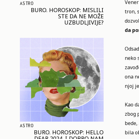
Venera
ASTRO
BURO. HOROSKOP: MISLILI
tron, 
STE DA NE MOŽE
dozvol
UZBUDLJIVIJE?
da po
Odsada
neko s
zavođe
ona ne
njoj j
Kao da
zbog p
bede, 
ASTRO
BURO. HOROSKOP: HELLO
bila 
DEAR 2024. I DOBRO NAM