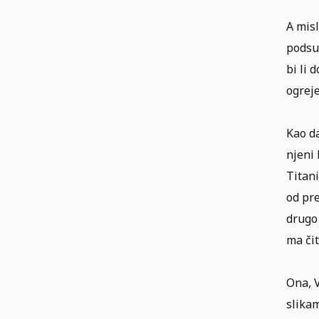
A misl
podsuk
bi li 
ogreje
Kao da
njeni
Titani
od pre
drugo 
ma či
Ona, V
slika