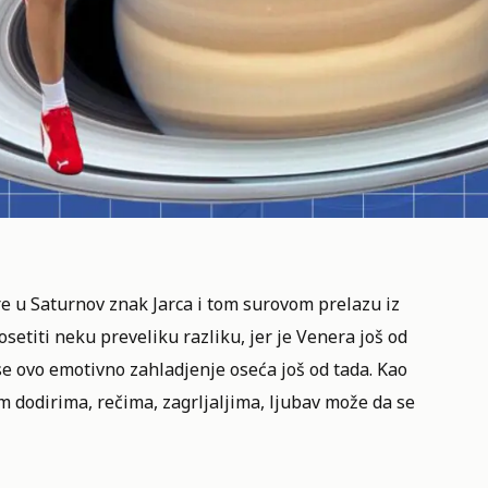
e u Saturnov znak Jarca
i tom surovom prelazu iz
setiti neku preveliku razliku, jer je Venera još od
se ovo emotivno zahladjenje oseća još od tada. Kao
m dodirima, rečima, zagrljaljima, ljubav može da se