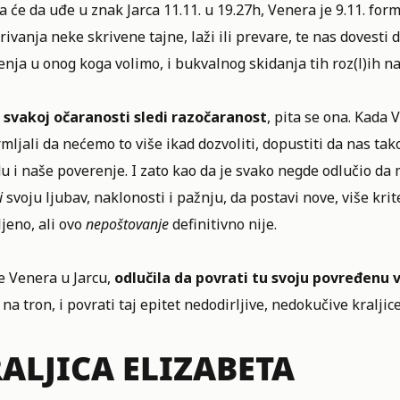
 će da uđe u znak Jarca 11.11. u 19.27h, Venera je 9.11. for
rivanja neke skrivene tajne, laži ili prevare, te nas dovesti
nja u onog koga volimo, i bukvalnog skidanja tih roz(l)ih nao
 svakoj očaranosti sledi razočaranost
, pita se ona. Kada
ljali da nećemo to više ikad dozvoliti, dopustiti da nas t
u i naše poverenje. I zato kao da je svako negde odlučio da 
i
svoju ljubav, naklonosti i pažnju, da postavi nove, više krit
jeno, ali ovo
nepoštovanje
definitivno nije.
e Venera u Jarcu,
odlučila da povrati tu svoju povređenu 
na tron, i povrati taj epitet nedodirljive, nedokučive kralji
ALJICA ELIZABETA