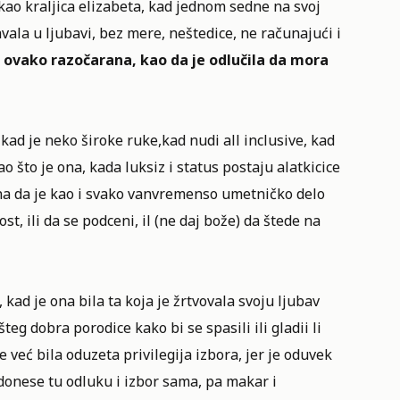
 kao kraljica elizabeta, kad jednom sedne na svoj
vala u ljubavi, bez mere, neštedice, ne računajući i
 ovako razočarana, kao da je odlučila da mora
kad je neko široke ruke,kad nudi all inclusive, kad
 što je ona, kada luksiz i status postaju alatkicice
 zna da je kao i svako vanvremenso umetničko delo
t, ili da se podceni, il (ne daj bože) da štede na
ad je ona bila ta koja je žrtvovala svoju ljubav
g dobra porodice kako bi se spasili ili gladii li
je već bila oduzeta privilegija izbora, jer je oduvek
onese tu odluku i izbor sama, pa makar i