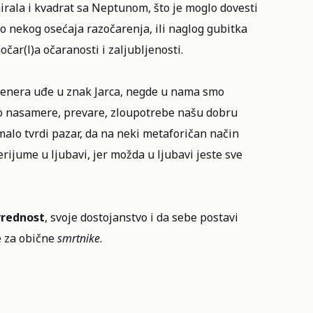
mirala i kvadrat sa Neptunom, što je moglo dovesti
 do nekog osećaja razočarenja, ili naglog gubitka
čar(l)a očaranosti i zaljubljenosti.
 Venera uđe u znak Jarca, negde u nama smo
ako nasamere, prevare, zloupotrebe našu dobru
malo tvrdi pazar, da na neki metaforičan način
erijume u ljubavi, jer možda u ljubavi jeste sve
vrednost
, svoje dostojanstvo i da sebe postavi
ce za obične
smrtnike
.