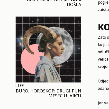
pogreš
DOŠLA
zaista
K
Zato s
ko je 
odluči
veliča
svojom
Odjedn
LIFE
odanos
BURO. HOROSKOP: DRUGI PUN
MESEC U JARCU
Jer Ve