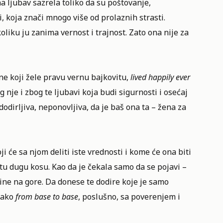
na ljubav sazrela toliko da su poštovanje,
i, koja znači mnogo više od prolaznih strasti.
liku ju zanima vernost i trajnost. Zato ona nije za
one koji žele pravu vernu bajkovitu,
lived happily ever
 nje i zbog te ljubavi koja budi sigurnosti i osećaj
odirljiva, neponovljiva, da je baš ona ta – žena za
i će sa njom deliti iste vrednosti i kome će ona biti
tu dugu kosu. Kao da je čekala samo da se pojavi –
ine na gore. Da donese te dodire koje je samo
lako
from base to base
, poslušno, sa poverenjem i