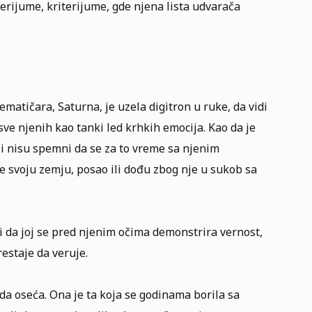
terijume, kriterijume, gde njena lista udvarača
atičara, Saturna, je uzela digitron u ruke, da vidi
sve njenih kao tanki led krhkih emocija. Kao da je
oji nisu spemni da se za to vreme sa njenim
ve svoju zemju, posao ili dođu zbog nje u sukob sa
i da joj se pred njenim očima demonstrira vernost,
restaje da veruje.
, da oseća. Ona je ta koja se godinama borila sa