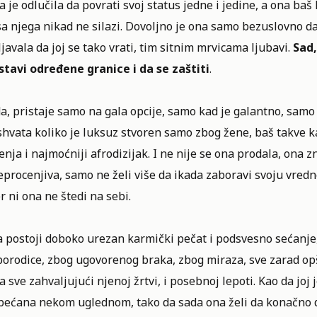
 je odlučila da povrati svoj status jedne i jedine, a ona baš
sa njega nikad ne silazi. Dovoljno je ona samo bezuslovno da
javala da joj se tako vrati, tim sitnim mrvicama ljubavi.
Sad,
stavi određene granice i da se zaštiti
.
, pristaje samo na gala opcije, samo kad je galantno, samo 
hvata koliko je luksuz stvoren samo zbog žene, baš takve kao
nja i najmoćniji afrodizijak. I ne nije se ona prodala, ona
procenjiva, samo ne želi više da ikada zaboravi svoju vrednos
er ni ona ne štedi na sebi.
 postoji doboko urezan karmički pečat i podsvesno sećanje, k
orodice, zbog ugovorenog braka, zbog miraza, sve zarad opšte
a sve zahvaljujući njenoj žrtvi, i posebnoj lepoti. Kao da joj 
obećana nekom uglednom, tako da sada ona želi da konačno d