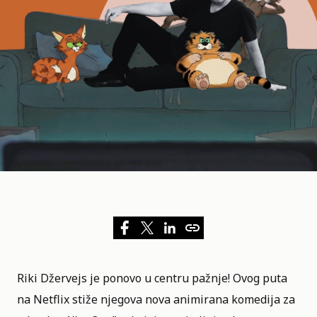
Riki Džervejs je ponovo u centru pažnje! Ovog puta
na
Netflix
stiže njegova nova animirana komedija za