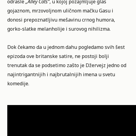
odrasle
„
Alley Cats
”
, u kojoj pozajmljuje glas
gojaznom, mrzovoljnom uličnom mačku Gasu i
donosi prepoznatljivu mešavinu crnog humora,
gorko-slatke melanholije i surovog nihilizma.
Dok čekamo da u jednom dahu pogledamo svih šest
epizoda ove britanske satire, ne postoji bolji
trenutak da se podsetimo zašto je Džervejz jedno od
najintrigantnijih i najbrutalnijih imena u svetu
komedije.