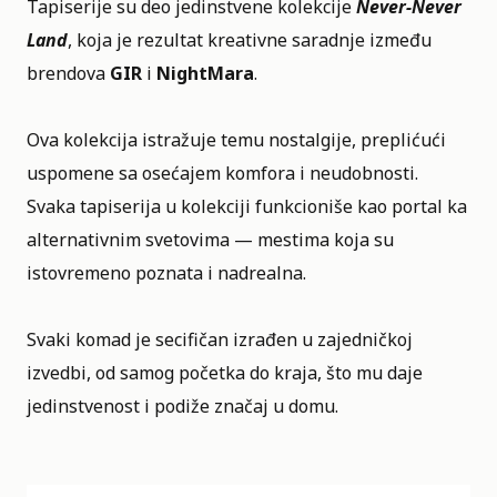
Tapiserije su deo jedinstvene kolekcije
Never-Never
Land
, koja je rezultat kreativne saradnje između
brendova
GIR
i
NightMara
.
Ova kolekcija istražuje temu nostalgije, preplićući
uspomene sa osećajem komfora i neudobnosti.
Svaka tapiserija u kolekciji funkcioniše kao portal ka
alternativnim svetovima — mestima koja su
istovremeno poznata i nadrealna.
Svaki komad je secifičan izrađen u zajedničkoj
izvedbi, od samog početka do kraja, što mu daje
jedinstvenost i podiže značaj u domu.