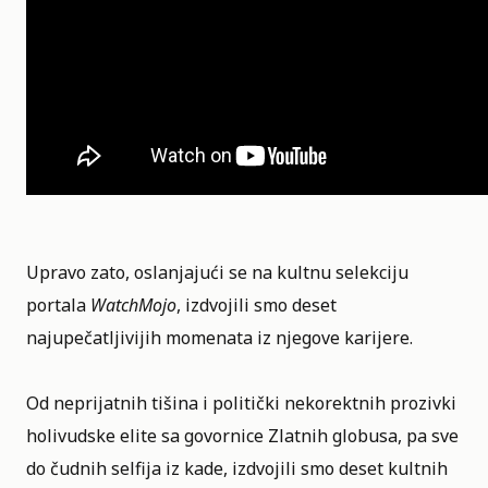
Upravo zato, oslanjajući se na kultnu selekciju
portala
WatchMojo
, izdvojili smo deset
najupečatljivijih momenata iz njegove karijere.
Od neprijatnih tišina i politički nekorektnih prozivki
holivudske elite sa govornice Zlatnih globusa, pa sve
do čudnih selfija iz kade, izdvojili smo deset kultnih