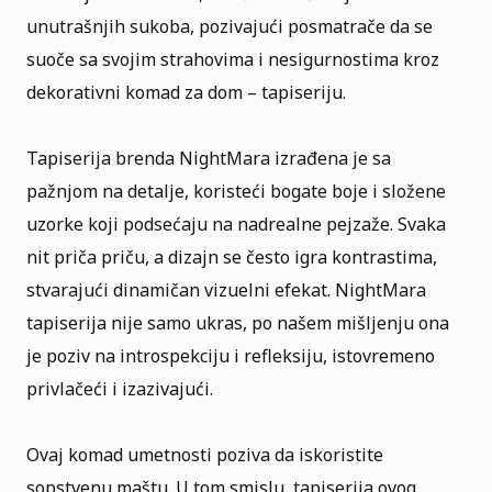
unutrašnjih sukoba, pozivajući posmatrače da se
suoče sa svojim strahovima i nesigurnostima kroz
dekorativni komad za dom – tapiseriju.
Tapiserija brenda NightMara izrađena je sa
pažnjom na detalje, koristeći bogate boje i složene
uzorke koji podsećaju na nadrealne pejzaže. Svaka
nit priča priču, a dizajn se često igra kontrastima,
stvarajući dinamičan vizuelni efekat. NightMara
tapiserija nije samo ukras, po našem mišljenju ona
je poziv na introspekciju i refleksiju, istovremeno
privlačeći i izazivajući.
Ovaj komad umetnosti poziva da iskoristite
sopstvenu maštu. U tom smislu, tapiserija ovog