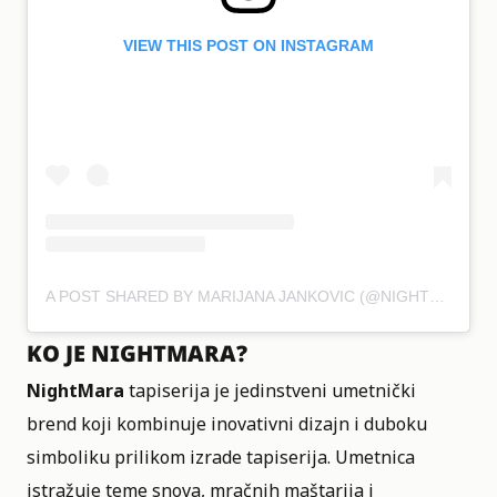
VIEW THIS POST ON INSTAGRAM
A POST SHARED BY MARIJANA JANKOVIC (@NIGHTMARA_)
KO JE NIGHTMARA?
NightMara
tapiserija je jedinstveni umetnički
brend koji kombinuje inovativni dizajn i duboku
simboliku prilikom izrade tapiserija. Umetnica
istražuje teme snova, mračnih maštarija i