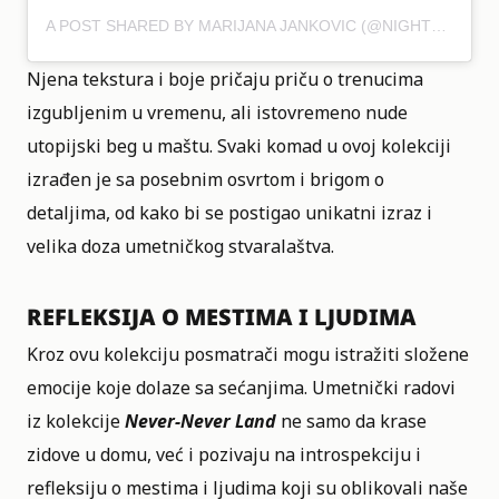
A POST SHARED BY MARIJANA JANKOVIC (@NIGHTMARA_)
Njena tekstura i boje pričaju priču o trenucima
izgubljenim u vremenu, ali istovremeno nude
utopijski beg u maštu. Svaki komad u ovoj kolekciji
izrađen je sa posebnim osvrtom i brigom o
detaljima, od kako bi se postigao unikatni izraz i
velika doza umetničkog stvaralaštva.
REFLEKSIJA O MESTIMA I LJUDIMA
Kroz ovu kolekciju posmatrači mogu istražiti složene
emocije koje dolaze sa sećanjima. Umetnički radovi
iz kolekcije
Never-Never Land
ne samo da krase
zidove u domu, već i pozivaju na introspekciju i
refleksiju o mestima i ljudima koji su oblikovali naše