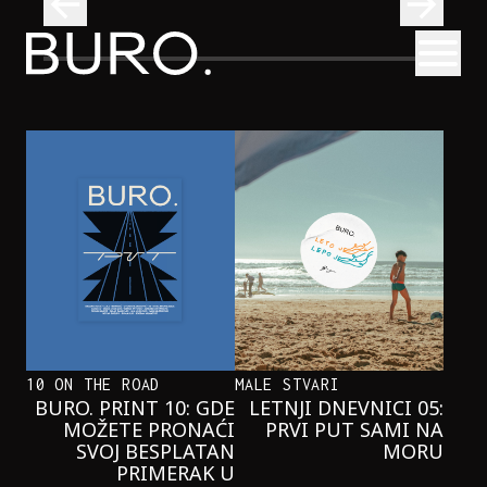
BURO.
Otvori
Najčistija kupališta u Srbiji koja posećujemo ovog leta
PUTOVANJA
NAJČISTIJA KUPALIŠTA U SRBIJI KOJA
POSEĆUJEMO OVOG LETA
10 ON THE ROAD
MALE STVARI
BURO. PRINT 10: GDE
LETNJI DNEVNICI 05:
MOŽETE PRONAĆI
PRVI PUT SAMI NA
SVOJ BESPLATAN
MORU
PRIMERAK U