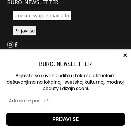
BURO. NEWSLETTER
Instagram
Facebook
BURO.NEWSLETTER
O nama
Oglašavanje
Prijavite se i uvek budite u toku sa aktuelnim
Kontakt
dešavanjima na lokalnoj i svetskoj kulturnoj, modnoj,
beauty i dizajn sceni.
Spotify
Otvori ili zatvori pretragu
Politika
Politika
Uslovi