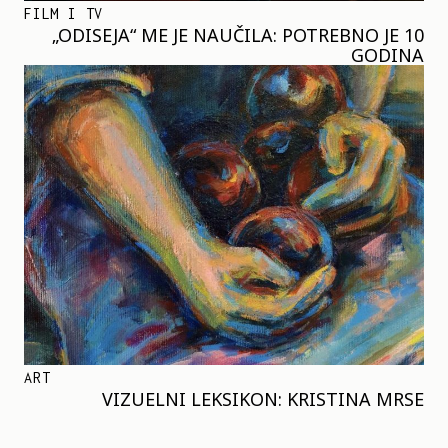
FILM I TV
„ODISEJA“ ME JE NAUČILA: POTREBNO JE 10
GODINA
ART
VIZUELNI LEKSIKON: KRISTINA MRSE