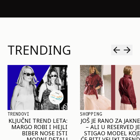
TRENDING
SHOPPING
TRENDOVI
JOŠ JE RANO ZA JAKNE
NAJVEĆI MIKRO-
– ALI U RESERVED JE
TREND SEZONE VAS
STIGAO MODEL KOJI
POZIVA DA SPOJITE
ĆE BITI VELIKI TREND
NESPOJIVO