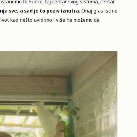
postanemo to Sunce, taj centar svog sistema, centar
a sve, a sad je to poziv iznutra.
Onaj glas istine
život kad nešto uvidimo i više ne možemo da