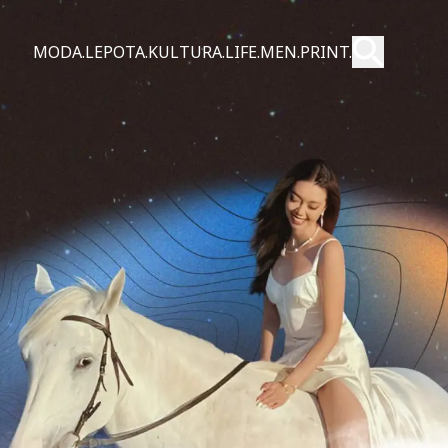
Pošalji
MODA.
LEPOTA.
KULTURA.
LIFE.
MEN.
PRINT.
Pretraži