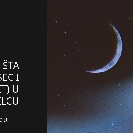
 ŠTA
EC I
IT) U
ELCU
C U