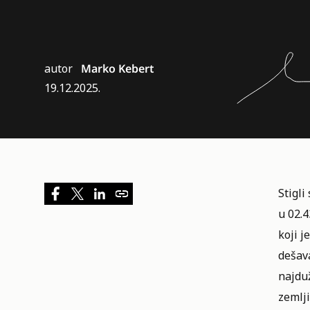
autor
Marko Kebert
19.12.2025.
Stigli
u 02.4
koji j
dešava
najduž
zemlji