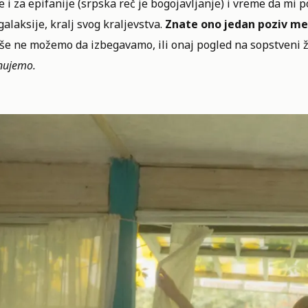
 i za epifanije (srpska reč je bogojavljanje) i vreme da mi 
galaksije, kralj svog kraljevstva.
Znate ono jedan poziv menj
iše ne možemo da izbegavamo, ili onaj pogled na sopstveni 
nujemo.