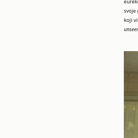
eureke
svoje 
koji v
unsee