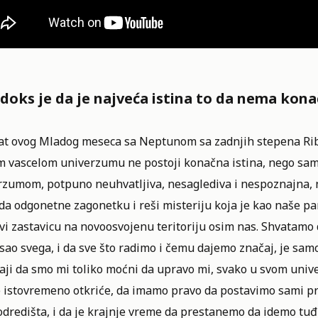
doks je da je najveća istina to da nema kona
at ovog Mladog meseca sa Neptunom sa zadnjih stepena Riba
m vascelom univerzumu ne postoji konačna istina, nego samo
rzumom, potpuno neuhvatljiva, nesaglediva i nespoznajna, n
da odgonetne zagonetku i reši misteriju koja je kao naše 
avi zastavicu na novoosvojenu teritoriju osim nas. Shvatam
sao svega, i da sve što radimo i čemu dajemo značaj, je samo
aji da smo mi toliko moćni da upravo mi, svako u svom univ
 istovremeno otkriće, da imamo pravo da postavimo sami pri
odredišta, i da je krajnje vreme da prestanemo da idemo tuđ