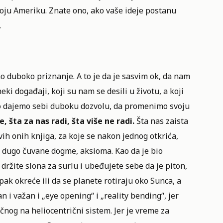
voju Ameriku. Znate ono, ako vaše ideje postanu
.
 duboko priznanje. A to je da je sasvim ok, da nam
eki događaji, koji su nam se desili u životu, a koji
čno dajemo sebi duboku dozvolu, da promenimo svoju
e, šta za nas radi, šta više ne radi.
Šta nas zaista
vih onih knjiga, za koje se nakon jednog otkrića,
 dugo čuvane dogme, aksioma. Kao da je bio
držite slona za surlu i ubeđujete sebe da je piton,
pak okreće ili da se planete rotiraju oko Sunca, a
i važan i „eye opening“ i „reality bending“, jer
ičnog na heliocentrični sistem. Jer je vreme za