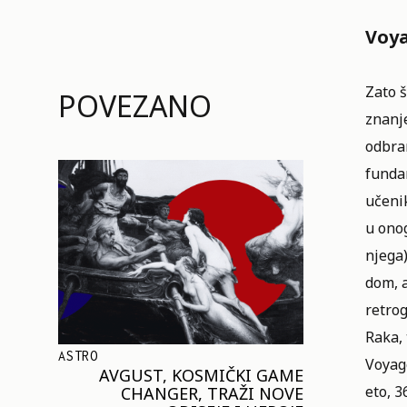
Voya
Zato š
POVEZANO
znanje
odbran
fundam
učenik
u onog
njega)
dom, a
retrog
Raka, 
ASTRO
Voyage
AVGUST, KOSMIČKI GAME
eto, 3
CHANGER, TRAŽI NOVE