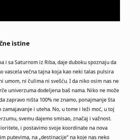
čne istine
 i sa Saturnom iz Riba, daje duboku spoznaju da
 vascela večna tajna koja kao neki talas pulsira
i umom, ni čulima ni svešću. I da niko osim nas ne
parče univerzuma dodeljena baš nama. Niko ne može
o da zapravo ništa 100% ne znamo, ponajmanje šta
 zamajavanje i uteha. No, u tome i leži moć, u toj
erzumu, svemu dajemo smisao, značaj i važnost.
oritete, i postavimo svoje koordinate na nova
im putevima, na „destinacije“ na koje nas neko