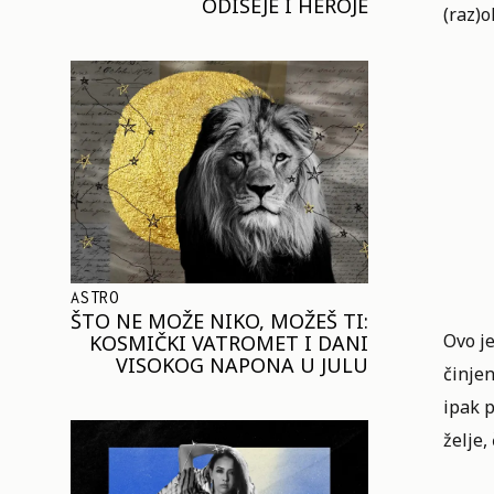
ODISEJE I HEROJE
(raz)
ASTRO
ŠTO NE MOŽE NIKO, MOŽEŠ TI:
Ovo je
KOSMIČKI VATROMET I DANI
VISOKOG NAPONA U JULU
činjen
ipak p
želje,