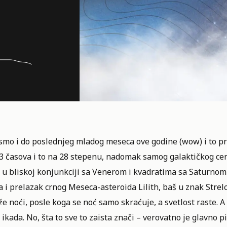
 smo i do poslednjeg mladog meseca ove godine (wow) i to pr
3 časova i to na 28 stepenu, nadomak samog galaktičkog cen
e u bliskoj konjunkciji sa Venerom i kvadratima sa Saturno
 i prelazak crnog Meseca-asteroida Lilith, baš u znak Strelc
e noći, posle koga se noć samo skraćuje, a svetlost raste. A d
 ikada. No, šta to sve to zaista znači – verovatno je glavno pi