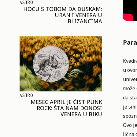
ASTRO
HOĆU S TOBOM DA ĐUSKAM:
URAN I VENERA U
BLIZANCIMA
Para
Kvadr
u ovo
unive
može 
ASTRO
da st
MESEC APRIL JE ČIST PUNK
je smi
ROCK: ŠTA NAM DONOSI
VENERA U BIKU
spozn
Ovo je
lična 