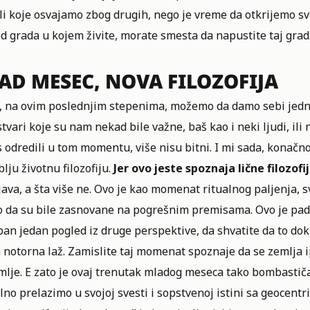
ili koje osvajamo zbog drugih, nego je vreme da otkrijemo s
d grada u kojem živite, morate smesta da napustite taj grad
AD MESEC, NOVA FILOZOFIJA
a, na ovim poslednjim stepenima, možemo da damo sebi jedno
tvari koje su nam nekad bile važne, baš kao i neki ljudi, ili n
s odredili u tom momentu, više nisu bitni. I mi sada, kona
lju životnu filozofiju.
Jer ovo jeste spoznaja lične filozofij
ava, a šta više ne. Ovo je kao momenat ritualnog paljenja, s
lo da su bile zasnovane na pogrešnim premisama. Ovo je pad
an jedan pogled iz druge perspektive, da shvatite da to dok 
a notorna laž. Zamislite taj momenat spoznaje da se zemlja i
lje. E zato je ovaj trenutak mladog meseca tako bombastičan 
no prelazimo u svojoj svesti i sopstvenoj istini sa geocentr