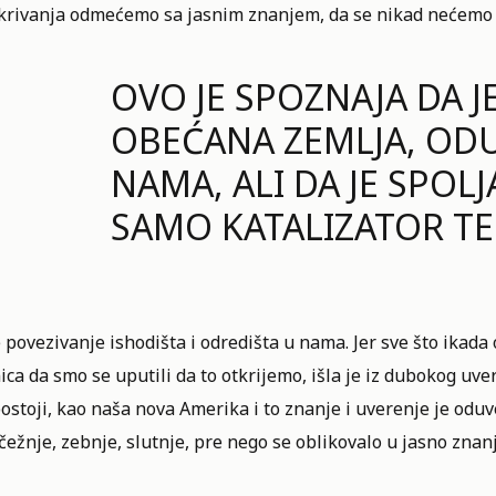
okrivanja odmećemo sa jasnim znanjem, da se nikad nećemo v
OVO JE SPOZNAJA DA J
OBEĆANA ZEMLJA, ODU
NAMA, ALI DA JE SPOLJ
SAMO KATALIZATOR TE
 povezivanje ishodišta i odredišta u nama. Jer sve što ikada o
ica da smo se uputili da to otkrijemo, išla je iz dubokog uv
ostoji, kao naša nova Amerika i to znanje i uverenje je odu
 čežnje, zebnje, slutnje, pre nego se oblikovalo u jasno znanj