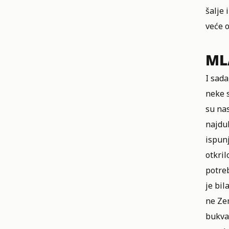
šalje 
veće o
ML
I sad
neke s
su na
najdub
ispunj
otkri
potreb
je bil
ne Zem
bukval