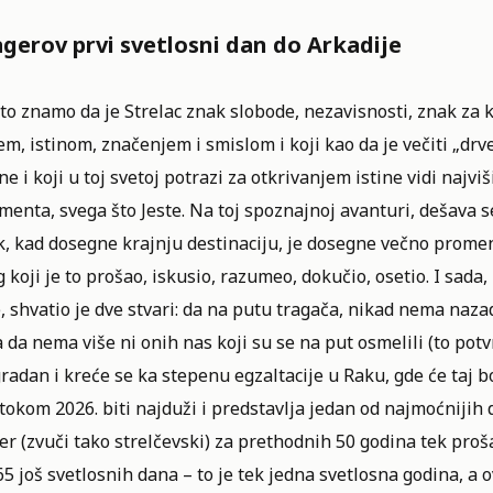
gerov prvi svetlosni dan do Arkadije
to znamo da je Strelac znak slobode
, nezavisnosti, znak za 
m, istinom, značenjem i smislom i koji kao da je večiti „drv
e i koji u toj svetoj potrazi za otkrivanjem istine vidi najviš
enta, svega što Jeste. Na toj spoznajnoj avanturi, dešava se
, kad dosegne krajnju destinaciju, je dosegne večno promenje
 koji je to prošao, iskusio, razumeo, dokučio, osetio. I sada
, shvatio je dve stvari: da na putu tragača, nikad nema nazad
 da nema više ni onih nas koji su se na put osmelili (to potvr
radan i kreće se ka stepenu egzaltacije u Raku, gde će taj b
tokom 2026. biti najduži i predstavlja jedan od najmoćnijih 
r (zvuči tako strelčevski) za prethodnih 50 godina tek prošao
65 još svetlosnih dana – to je tek jedna svetlosna godina, a