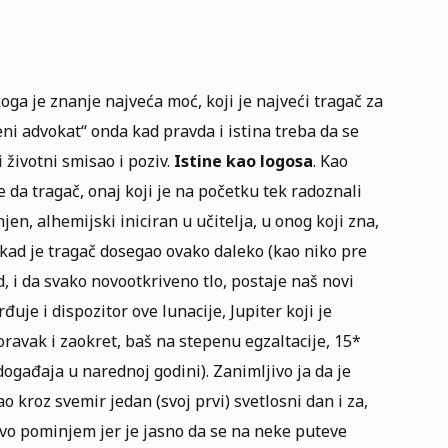
koga je znanje najveća moć, koji je najveći tragač za
eni advokat“ onda kad pravda i istina treba da se
i životni smisao i poziv.
Istine kao logosa
. Kao
 da tragač, onaj koji je na početku tek radoznali
n, alhemijski iniciran u učitelja, u onog koji zna,
, kad je tragač dosegao ovako daleko (kao niko pre
, i da svako novootkriveno tlo, postaje naš novi
đuje i dispozitor ove lunacije, Jupiter koji je
oravak i zaokret, baš na stepenu egzaltacije, 15*
događaja u narednoj godini). Zanimljivo ja da je
 kroz svemir jedan (svoj prvi) svetlosni dan i za,
 ovo pominjem jer je jasno da se na neke puteve