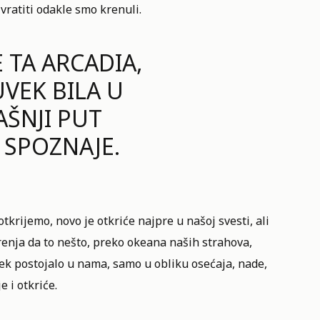
ratiti odakle smo krenuli.
E TA ARCADIA,
VEK BILA U
AŠNJI PUT
 SPOZNAJE.
tkrijemo, novo je otkriće najpre u našoj svesti, ali
erenja da to nešto, preko okeana naših strahova,
vek postojalo u nama, samo u obliku osećaja, nade,
e i otkriće.