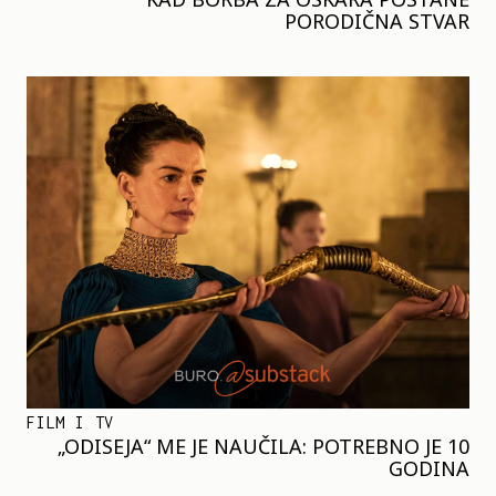
PORODIČNA STVAR
FILM I TV
„ODISEJA“ ME JE NAUČILA: POTREBNO JE 10
GODINA