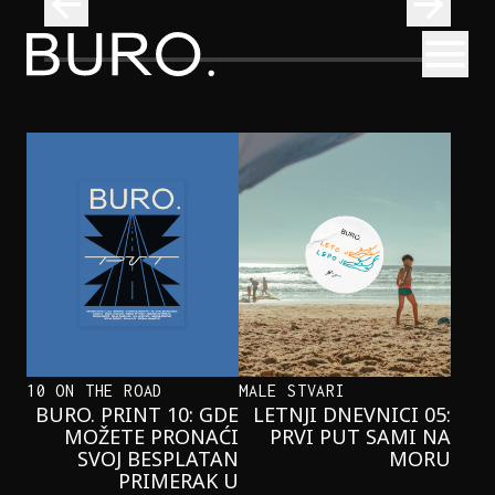
BURO.
Otvori
Onaj jedan proizvod koji stalno selimo sa police u torbe
BURO.MEN
ONAJ JEDAN PROIZVOD KOJI
STALNO SELIMO SA POLICE U
TORBE
10 ON THE ROAD
MALE STVARI
BURO. PRINT 10: GDE
LETNJI DNEVNICI 05:
MOŽETE PRONAĆI
PRVI PUT SAMI NA
SVOJ BESPLATAN
MORU
PRIMERAK U