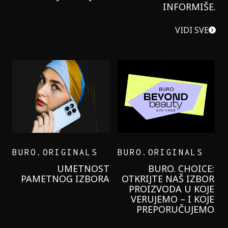
INFORMIŠE.
VIDI SVE
BURO.ORIGINALS
BURO.ORIGINALS
LEVI’S ON THE ROAD
PROBALA SAM NOVU
GARNIER KREMU I
NIKADA NIŠTA
LAGANIJE NISAM
KORISTILA