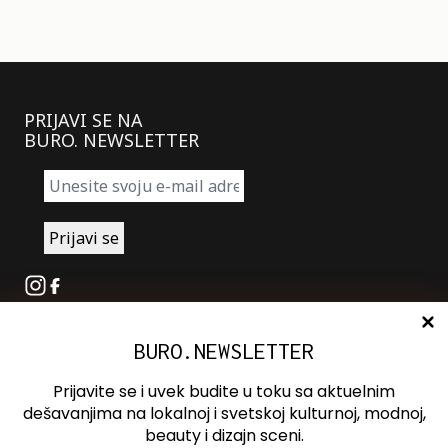
PRIJAVI SE NA
BURO. NEWSLETTER
Instagram
Facebook
BURO.NEWSLETTER
O nama
Oglašavanje
Prijavite se i uvek budite u toku sa aktuelnim
Kontakt
dešavanjima na lokalnoj i svetskoj kulturnoj, modnoj,
beauty i dizajn sceni.