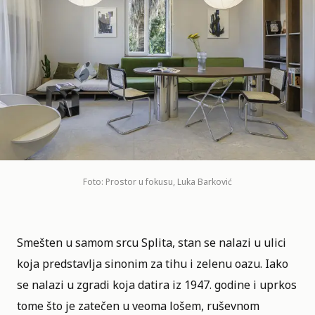
Foto: Prostor u fokusu, Luka Barković
Smešten u samom srcu Splita,
stan
se nalazi u ulici
koja predstavlja sinonim za tihu i zelenu oazu. Iako
se nalazi u zgradi koja datira iz 1947. godine i uprkos
tome što je zatečen u veoma lošem, ruševnom