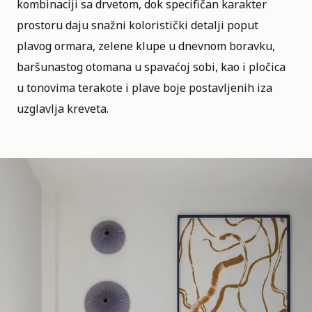
kombinaciji sa drvetom, dok specifičan karakter
prostoru daju snažni koloristički detalji poput
plavog ormara, zelene klupe u dnevnom boravku,
baršunastog otomana u spavaćoj sobi, kao i pločica
u tonovima terakote i plave boje postavljenih iza
uzglavlja kreveta.