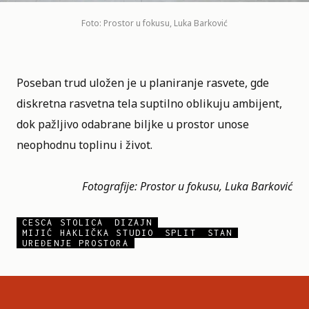
Foto: Prostor u fokusu, Luka Barković
Poseban trud uložen je u planiranje rasvete, gde
diskretna rasvetna tela suptilno oblikuju ambijent,
dok pažljivo odabrane biljke u prostor unose
neophodnu toplinu i život.
Fotografije:
Prostor u fokusu
, Luka Barković
CESCA STOLICA
DIZAJN
MIJIĆ HAKLIČKA STUDIO
SPLIT
STAN
UREĐENJE PROSTORA