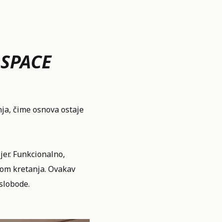
 SPACE
ja, čime osnova ostaje
jer. Funkcionalno,
kom kretanja. Ovakav
 slobode.