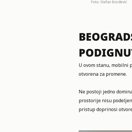
Foto: Stefan Đorđević
BEOGRADS
PODIGNUT
U ovom stanu, mobilni p
otvorena za promene.
Ne postoji jedno domina
prostorije nisu podelje
pristup doprinosi otvore