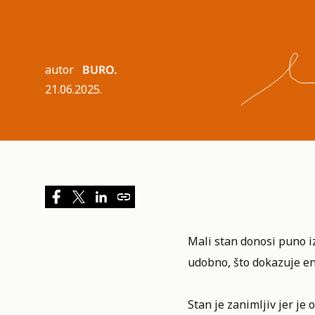
autor
BURO.
21.06.2025.
Mali stan donosi puno iz
udobno, što dokazuje ent
Stan
je zanimljiv jer je