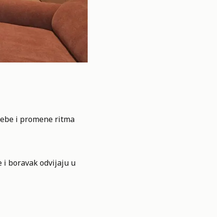
trebe i promene ritma
 i boravak odvijaju u