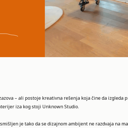
azova – ali postoje kreativna rešenja koja čine da izgleda pr
erijer iza kog stoji
Unknown Studio
.
 osmišljen je tako da se dizajnom ambijent ne razdvaja na ma