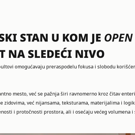
KI STAN U KOM JE
OPEN
 NA SLEDEĆI NIVO
ultovi omogućavaju preraspodelu fokusa i slobodu korišćen
ntno mesto, već se pažnja širi ravnomerno kroz čitav enteri
ne zidovima, već nijansama, teksturama, materijalima i logi
nosti i protočnosti prostora, ali i osećaju većeg volumena i