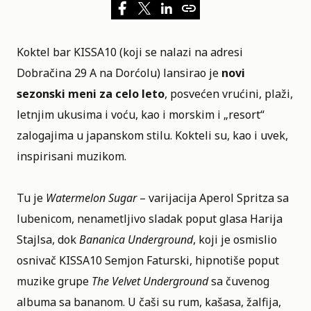
Koktel bar
KISSA10
(koji se nalazi na adresi
Dobračina 29 A na Dorćolu) lansirao je
novi
sezonski meni za celo leto
, posvećen vrućini, plaži,
letnjim ukusima i voću, kao i morskim i „resort“
zalogajima u japanskom stilu. Kokteli su, kao i uvek,
inspirisani muzikom.
Tu je
Watermelon Sugar
– varijacija Aperol Spritza sa
lubenicom, nenametljivo sladak poput glasa Harija
Stajlsa, dok
Bananica Underground
, koji je osmislio
osnivač
KISSA10
Semjon Faturski, hipnotiše poput
muzike grupe
The Velvet Underground
sa čuvenog
albuma sa bananom. U čaši su rum, kašasa, žalfija,