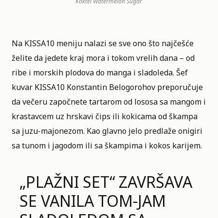
Koktel Watermelon Sugar
Na KISSA10 meniju nalazi se sve ono što najčešće
želite da jedete kraj mora i tokom vrelih dana – od
ribe i morskih plodova do manga i sladoleda. Šef
kuvar KISSA10 Konstantin Belogorohov preporučuje
da večeru započnete tartarom od lososa sa mangom i
krastavcem uz hrskavi čips ili kokicama od škampa
sa juzu-majonezom. Kao glavno jelo predlaže onigiri
sa tunom i jagodom ili sa škampima i kokos karijem.
„PLAŽNI SET“ ZAVRŠAVA
SE VANILA TOM-JAM