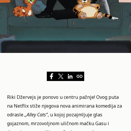
Riki Džervejs je ponovo u centru pažnje! Ovog puta
na
Netflix
stiže njegova nova animirana komedija za
odrasle
„
Alley Cats
”
, u kojoj pozajmljuje glas
gojaznom, mrzovoljnom uličnom mačku Gasu i