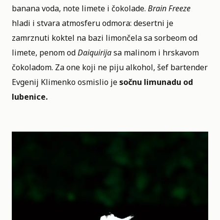
banana voda, note limete i čokolade.
Brain Freeze
hladi i stvara atmosferu odmora: desertni je
zamrznuti koktel na bazi limončela sa sorbeom od
limete, penom od
Daiquirija
sa malinom i hrskavom
čokoladom. Za one koji ne piju alkohol, šef bartender
Evgenij Klimenko osmislio je
sočnu limunadu od
lubenice.