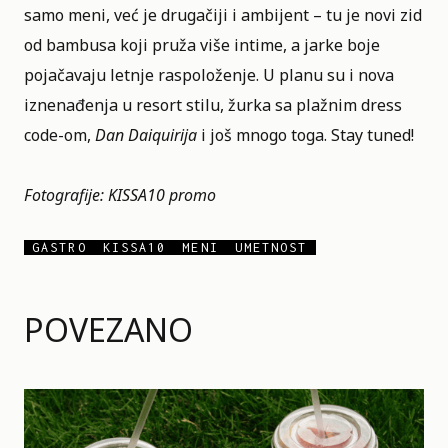
samo meni, već je drugačiji i ambijent – tu je novi zid
od bambusa koji pruža više intime, a jarke boje
pojačavaju letnje raspoloženje. U planu su i nova
iznenađenja u resort stilu, žurka sa plažnim dress
code-om,
Dan Daiquirija
i još mnogo toga. Stay tuned!
Fotografije: KISSA10 promo
GASTRO
KISSA10
MENI
UMETNOST
POVEZANO