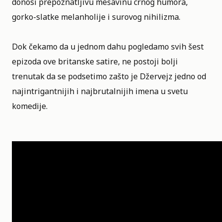
donosi prepoznatljivu mešavinu crnog humora,
gorko-slatke melanholije i surovog nihilizma.
Dok čekamo da u jednom dahu pogledamo svih šest
epizoda ove britanske satire, ne postoji bolji
trenutak da se podsetimo zašto je Džervejz jedno od
najintrigantnijih i najbrutalnijih imena u svetu
komedije.