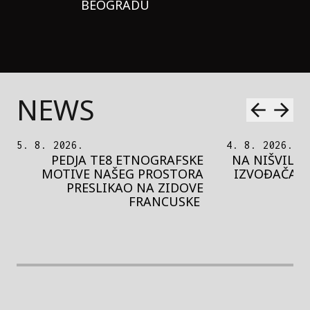
BEOGRADU
NEWS
5. 8. 2026.
4. 8. 2026.
PEDJA TE8 ETNOGRAFSKE
NA NIŠVILU 
MOTIVE NAŠEG PROSTORA
IZVOĐAČA S
PRESLIKAO NA ZIDOVE
FRANCUSKE
rethodna slika
Next image