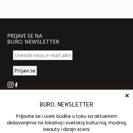
PRIJAVI SE NA
BURO. NEWSLETTER
Instagram
Facebook
BURO.NEWSLETTER
O nama
Oglašavanje
Prijavite se i uvek budite u toku sa aktuelnim
Kontakt
dešavanjima na lokalnoj i svetskoj kulturnoj, modnoj,
beauty i dizajn sceni.