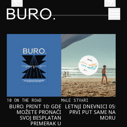
BURO.
Otvori
se i pridružite nam se u čitanju!
Beograd, Bajaga i osamdesete: Mjuzikl koji ne propuštamo
POZORIŠTE
BEOGRAD, BAJAGA I OSAMDESETE:
MJUZIKL KOJI NE PROPUŠTAMO
10 ON THE ROAD
MALE STVARI
BURO. PRINT 10: GDE
LETNJI DNEVNICI 05:
MOŽETE PRONAĆI
PRVI PUT SAMI NA
SVOJ BESPLATAN
MORU
PRIMERAK U