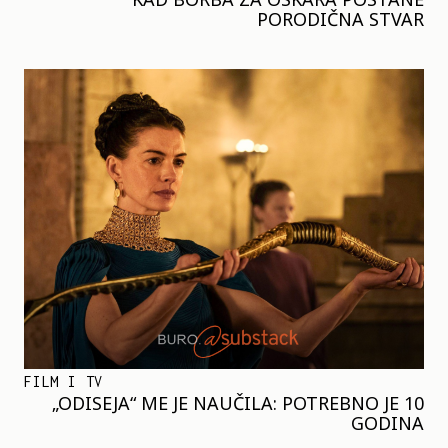
PORODIČNA STVAR
FILM I TV
„ODISEJA“ ME JE NAUČILA: POTREBNO JE 10
GODINA