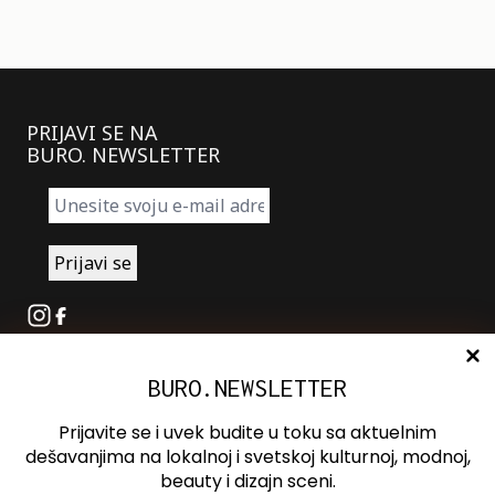
PRIJAVI SE NA
BURO. NEWSLETTER
Instagram
Facebook
BURO.NEWSLETTER
O nama
Oglašavanje
Prijavite se i uvek budite u toku sa aktuelnim
Kontakt
dešavanjima na lokalnoj i svetskoj kulturnoj, modnoj,
beauty i dizajn sceni.