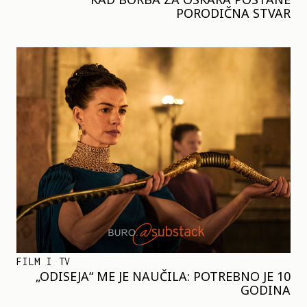
PORODIČNA STVAR
FILM I TV
„ODISEJA“ ME JE NAUČILA: POTREBNO JE 10
GODINA