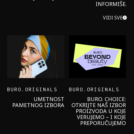
INFORMIŠE.
VIDI SVE
BURO.ORIGINALS
BURO.ORIGINALS
LEVI’S ON THE ROAD
PROBALA SAM NOVU
GARNIER KREMU I
NIKADA NIŠTA
LAGANIJE NISAM
KORISTILA