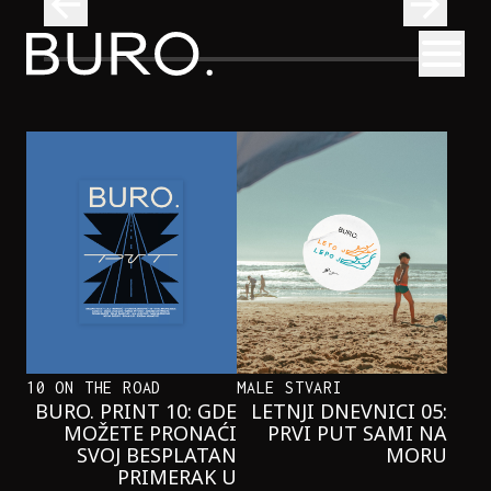
BURO.
Otvori
Onaj jedan proizvod koji stalno selimo sa police u torbe
BURO.MEN
ONAJ JEDAN PROIZVOD KOJI
STALNO SELIMO SA POLICE U
TORBE
10 ON THE ROAD
MALE STVARI
BURO. PRINT 10: GDE
LETNJI DNEVNICI 05:
MOŽETE PRONAĆI
PRVI PUT SAMI NA
SVOJ BESPLATAN
MORU
PRIMERAK U