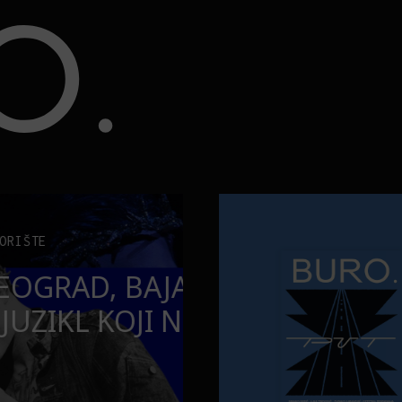
opuštamo
Onaj jedan proizvod koji stalno
BURO.MEN
SAMDESETE:
ONAJ JEDAN 
PUŠTAMO
STALNO SELI
TORBE