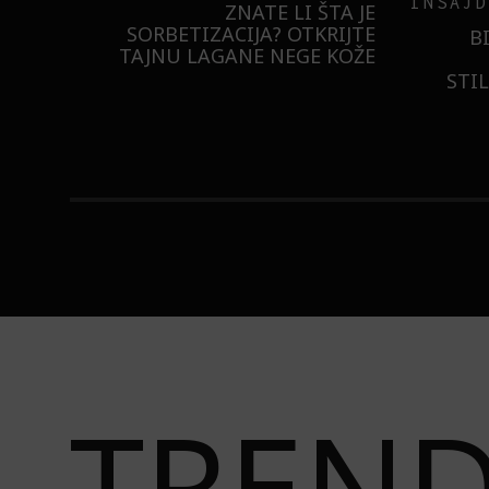
INSAJD
RNIER
ZNATE LI ŠTA JE
 NIŠTA
SORBETIZACIJA? OTKRIJTE
B
ISTILA
TAJNU LAGANE NEGE KOŽE
STI
TREN