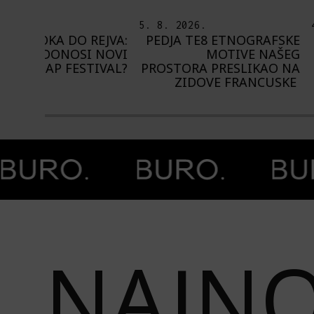
5. 8. 2026.
4. 8. 2026.
EJVA:
PEDJA TE8 ETNOGRAFSKE
NA NIŠVILU 
 NOVI
MOTIVE NAŠEG
1.000 IZVOĐ
IVAL?
PROSTORA PRESLIKAO NA
ZIDOVE FRANCUSKE
Prethodna slika
Next image
NAJNO