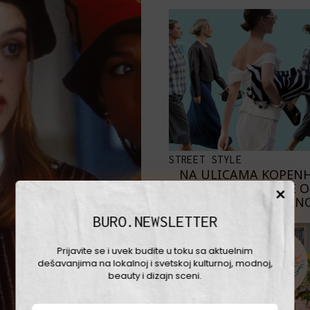
STREET STYLE
NA ULICAMA KOPEN
NAJBOLJE 
SKANDINAVKE NO
BURO.NEWSLETTER
Prijavite se i uvek budite u toku sa aktuelnim
dešavanjima na lokalnoj i svetskoj kulturnoj, modnoj,
beauty i dizajn sceni.