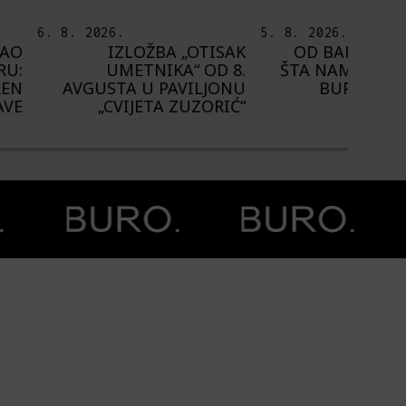
.
5. 8. 2026.
5. 8.
ZLOŽBA „OTISAK
OD BAROKA DO REJVA:
PED
METNIKA“ OD 8.
ŠTA NAM DONOSI NOVI
A U PAVILJONU
BUPBAP FESTIVAL?
PROS
VIJETA ZUZORIĆ“