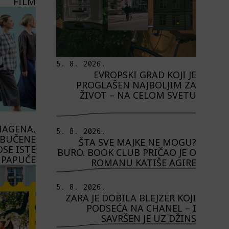
FILM
5. 8. 2026.
EVROPSKI GRAD KOJI JE
PROGLAŠEN NAJBOLJIM ZA
ŽIVOT – NA CELOM SVETU
HAGENA,
5. 8. 2026.
OBUČENE
ŠTA SVE MAJKE NE MOGU?
SE ISTE
BURO. BOOK CLUB PRIČAO JE O
PAPUČE
ROMANU KATIŠE AGIRE
5. 8. 2026.
ZARA JE DOBILA BLEJZER KOJI
PODSEĆA NA CHANEL – I
SAVRŠEN JE UZ DŽINS