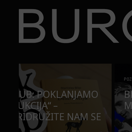
BURO.
užite nam se u čitanju!
Beograd, Bajaga i osamdesete: Mjuzikl koji ne pr
POZORIŠTE
O
BEOGRAD, BAJAGA I O
MJUZIKL KOJI NE PRO
SE