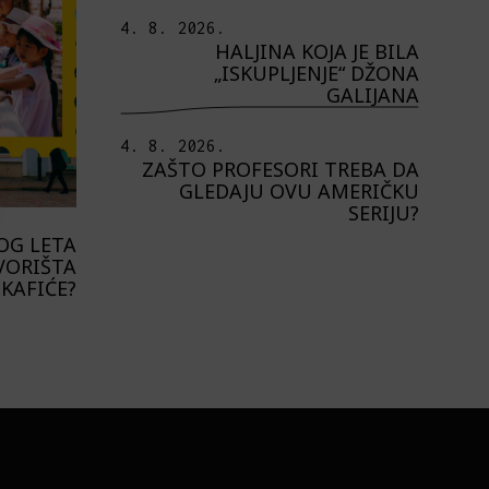
4. 8. 2026.
HALJINA KOJA JE BILA
„ISKUPLJENJE“ DŽONA
GALIJANA
4. 8. 2026.
ZAŠTO PROFESORI TREBA DA
GLEDAJU OVU AMERIČKU
SERIJU?
OG LETA
VORIŠTA
 KAFIĆE?