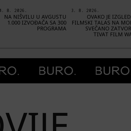
3. 8. 2026.
6. 8. 2026
U AVGUSTU
OVAKO JE IZGLEDAO
I
AČA SA 300
FILMSKI TALAS NA MORU:
U
PROGRAMA
SVEČANO ZATVOREN
AVGUST
TIVAT FILM WAVE
„C
VIJE