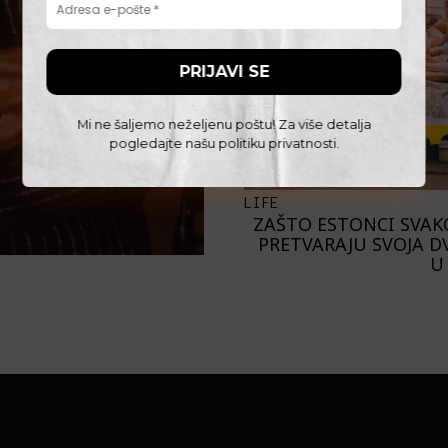
Mi ne šaljemo neželjenu poštu! Za više detalja
pogledajte našu
politiku privatnosti
.
LIFE
ZAŠTO ESTONCI SVAK
PRETVARAJU SVOJA D
U