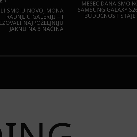
ER
MESEC DANA SMO KO
SAMSUNG GALAXY S26
ILI SMO U NOVOJ MONA
BUDUĆNOST STAJE 
RADNJI U GALERIJI – I
LIZOVALI NAJPOŽELJNIJU
JAKNU NA 3 NAČINA
DING