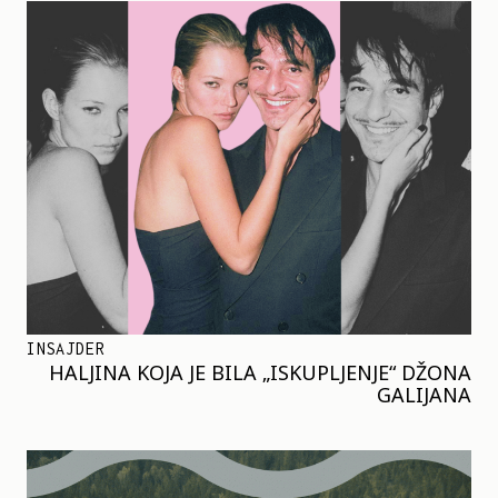
INSAJDER
HALJINA KOJA JE BILA „ISKUPLJENJE“ DŽONA
GALIJANA