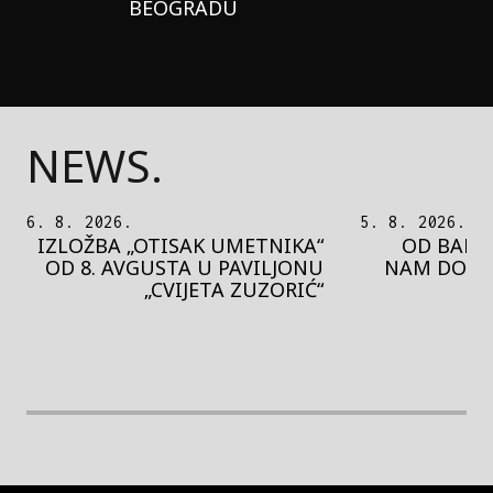
BEOGRADU
NEWS.
5. 8. 2026.
5. 8. 2026.
OD BAROKA DO REJVA: ŠTA
PEDJA 
NAM DONOSI NOVI BUPBAP
MOTIVE 
FESTIVAL?
PRES
rethodna slika
Next image