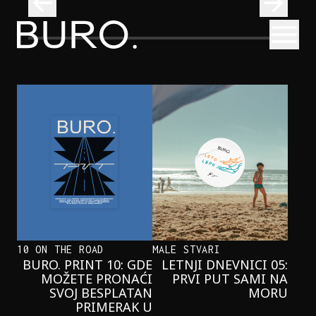
BURO.
Otvori
Neobična priča o bliznakinjama koje su inspirisale novi He
FILM I TV
NEOBIČNA PRIČA O BLIZNAKINJAMA
KOJE SU INSPIRISALE NOVI
HERCOGOV FILM
10 ON THE ROAD
MALE STVARI
BURO. PRINT 10: GDE
LETNJI DNEVNICI 05:
MOŽETE PRONAĆI
PRVI PUT SAMI NA
SVOJ BESPLATAN
MORU
PRIMERAK U