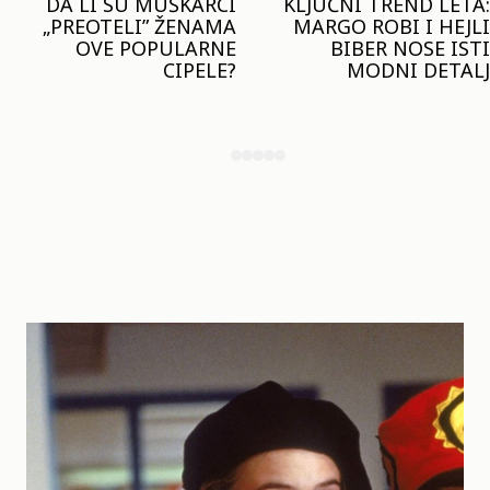
KLJUČNI TREND LETA:
JOŠ JE RANO ZA JAKNE
MARGO ROBI I HEJLI
– ALI U RESERVED JE
BIBER NOSE ISTI
STIGAO MODEL KOJI
MODNI DETALJ
ĆE BITI VELIKI TREND