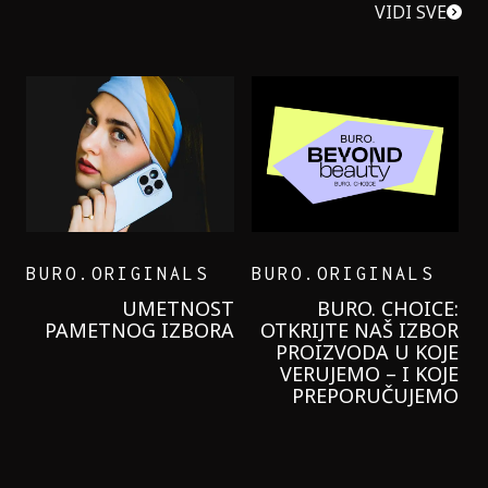
VIDI SVE
BURO.ORIGINALS
BURO.ORIGINALS
LEVI’S ON THE ROAD
PROBALA SAM NOVU
GARNIER KREMU I
NIKADA NIŠTA
LAGANIJE NISAM
KORISTILA