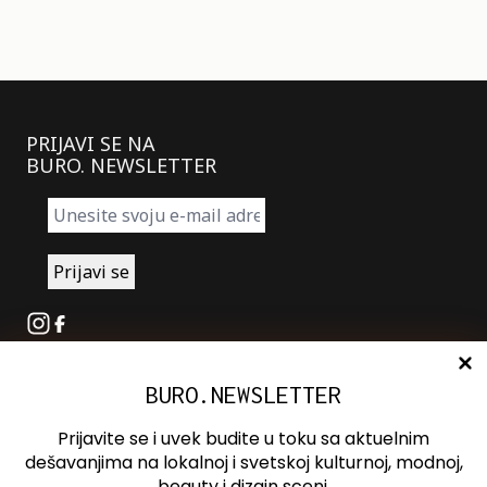
PRIJAVI SE NA
BURO. NEWSLETTER
Instagram
Facebook
BURO.NEWSLETTER
O nama
Oglašavanje
Prijavite se i uvek budite u toku sa aktuelnim
Kontakt
dešavanjima na lokalnoj i svetskoj kulturnoj, modnoj,
beauty i dizajn sceni.