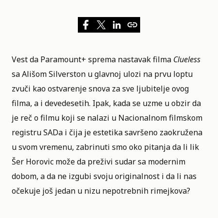
Vest da
Paramount+
sprema nastavak filma
Clueless
sa
Ališom Silverston
u glavnoj ulozi na prvu loptu
zvuči kao ostvarenje snova za sve ljubitelje ovog
filma, a i devedesetih. Ipak, kada se uzme u obzir da
je reč o filmu koji se nalazi u
Nacionalnom filmskom
registru SADa
i čija je estetika savršeno zaokružena
u svom vremenu, zabrinuti smo oko pitanja da li lik
Šer Horovic može da preživi sudar sa modernim
dobom, a da ne izgubi svoju originalnost i da li nas
očekuje još jedan u nizu nepotrebnih rimejkova?