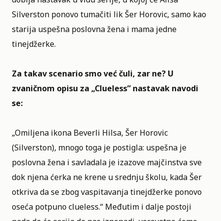
Silverston ponovo tumačiti lik Šer Horovic, samo kao
starija uspešna poslovna žena i mama jedne
tinejdžerke.
Za takav scenario smo već čuli, zar ne? U
zvaničnom opisu za „Clueless”
nastavak navodi
se:
„Omiljena ikona Beverli Hilsa, Šer Horovic
(Silverston), mnogo toga je postigla: uspešna je
poslovna žena i savladala je izazove majčinstva sve
dok njena ćerka ne krene u srednju školu, kada Šer
otkriva da se zbog vaspitavanja tinejdžerke ponovo
oseća potpuno clueless.“ Međutim i dalje postoji