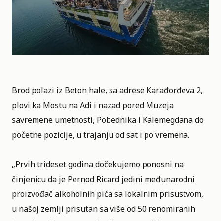
Brod polazi iz Beton hale, sa adrese Karađorđeva 2,
plovi ka Mostu na Adi i nazad pored Muzeja
savremene umetnosti, Pobednika i Kalemegdana do
početne pozicije, u trajanju od sat i po vremena.
„Prvih trideset godina dočekujemo ponosni na
činjenicu da je Pernod Ricard jedini međunarodni
proizvođač alkoholnih pića sa lokalnim prisustvom,
u našoj zemlji prisutan sa više od 50 renomiranih