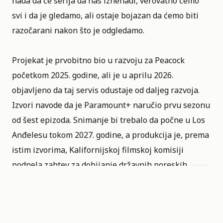
nada da će serija da nas iznenadi, verovatno ćemo
svi i da je gledamo, ali ostaje bojazan da ćemo biti
razočarani nakon što je odgledamo.
Projekat je prvobitno bio u razvoju za
Peacock
početkom 2025. godine, ali je u aprilu 2026.
objavljeno da taj servis odustaje od daljeg razvoja.
Izvori navode da je Paramount+ naručio prvu sezonu
od šest epizoda. Snimanje bi trebalo da počne u Los
Anđelesu tokom 2027. godine, a produkcija je, prema
istim izvorima, Kalifornijskoj filmskoj komisiji
podnela zahtev za dobijanje državnih poreskih
olakšica.