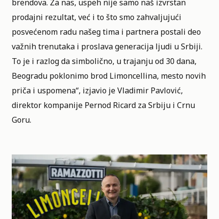
brendova. Za nas, uspeh nije samo naš izvrstan
prodajni rezultat, već i to što smo zahvaljujući
posvećenom radu našeg tima i partnera postali deo
važnih trenutaka i proslava generacija ljudi u Srbiji.
To je i razlog da simbolično, u trajanju od 30 dana,
Beogradu poklonimo brod Limoncellina, mesto novih
priča i uspomena“, izjavio je Vladimir Pavlović,
direktor kompanije Pernod Ricard za Srbiju i Crnu
Goru.