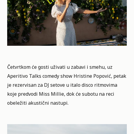
Četvrtkom će gosti uživati u zabavi i smehu, uz
Aperitivo Talks comedy show Hristine Popović, petak
je rezervisan za DJ setove u italo disco ritmovima
koje predvodi Miss Millie, dok će subotu na reci
obeležiti akustični nastupi.