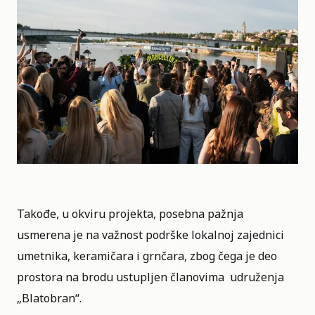
Takođe, u okviru projekta, posebna pažnja
usmerena je na važnost podrške lokalnoj zajednici
umetnika, keramičara i grnčara, zbog čega je deo
prostora na brodu ustupljen članovima udruženja
„Blatobran“.