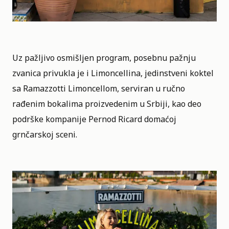
Uz pažljivo osmišljen program, posebnu pažnju
zvanica privukla je i Limoncellina, jedinstveni koktel
sa Ramazzotti Limoncellom, serviran u ručno
rađenim bokalima proizvedenim u Srbiji, kao deo
podrške kompanije Pernod Ricard domaćoj
grnčarskoj sceni.