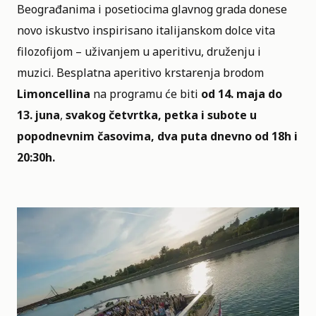
Beograđanima i posetiocima glavnog grada donese
novo iskustvo inspirisano italijanskom dolce vita
filozofijom – uživanjem u aperitivu, druženju i
muzici. Besplatna aperitivo krstarenja brodom
Limoncellina
na programu će biti
od 14. maja do
13. juna
,
svakog četvrtka, petka i subote u
popodnevnim časovima, dva puta dnevno od 18h i
20:30h.