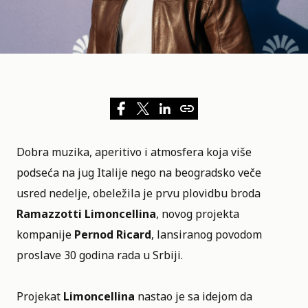
Dobra muzika, aperitivo i atmosfera koja više
podseća na jug Italije nego na beogradsko veče
usred nedelje, obeležila je prvu plovidbu broda
Ramazzotti Limoncellina
, novog projekta
kompanije
Pernod Ricard
, lansiranog povodom
proslave 30 godina rada u Srbiji.
Projekat
Limoncellina
nastao je sa idejom da