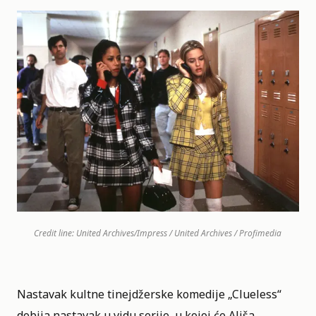
Credit line: United Archives/Impress / United Archives / Profimedia
Nastavak kultne tinejdžerske komedije „
Clueless
“
dobija nastavak u vidu serije, u kojoj će Ališa