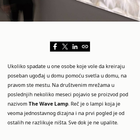
Ukoliko spadate u one osobe koje vole da kreiraju
poseban ugođaj u domu pomoću svetla u domu, na
pravom ste mestu. Na društvenim mrežama u
poslednjih nekoliko meseci pojavio se proizvod pod
nazivom
The Wave Lamp
. Reč je o lampi koja je
veoma jednostavnog dizajna i na prvi pogled je od
ostalih ne razlikuje ništa. Sve dok je ne upalite.