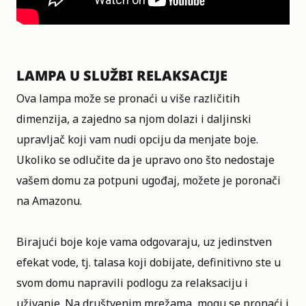
LAMPA U SLUŽBI RELAKSACIJE
Ova lampa može se pronaći u više različitih
dimenzija, a zajedno sa njom dolazi i daljinski
upravljač koji vam nudi opciju da menjate boje.
Ukoliko se odlučite da je upravo ono što nedostaje
vašem domu za potpuni ugođaj, možete je poronači
na
Amazonu
.
Birajući boje koje vama odgovaraju, uz jedinstven
efekat vode, tj. talasa koji dobijate, definitivno ste u
svom domu napravili podlogu za relaksaciju i
uživanje. Na društvenim mrežama, mogu se pronaći i