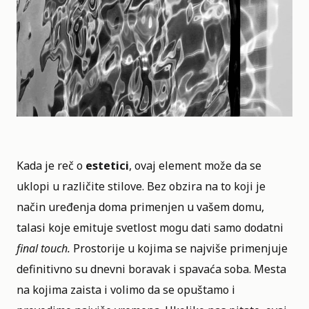
Kada je reč o
estetici
, ovaj element može da se
uklopi u različite stilove. Bez obzira na to koji je
način uređenja doma primenjen u vašem domu,
talasi koje emituje svetlost mogu dati samo dodatni
final touch.
Prostorije u kojima se najviše primenjuje
definitivno su dnevni boravak i spavaća soba. Mesta
na kojima zaista i volimo da se opuštamo i