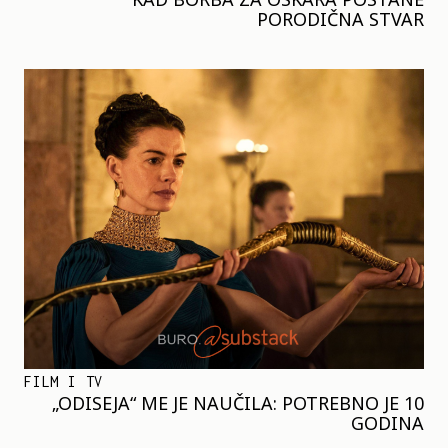
PORODIČNA STVAR
FILM I TV
„ODISEJA“ ME JE NAUČILA: POTREBNO JE 10
GODINA