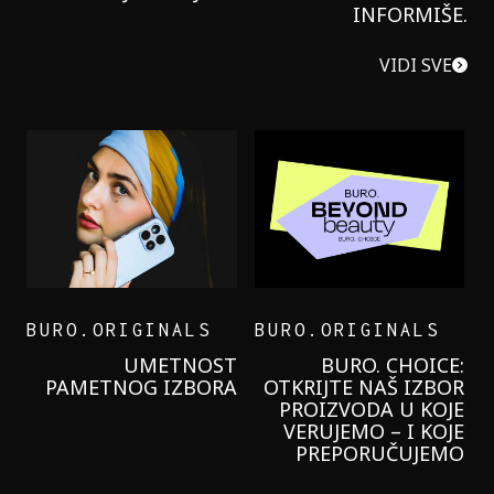
INFORMIŠE.
VIDI SVE
BURO.ORIGINALS
BURO.ORIGINALS
LEVI’S ON THE ROAD
PROBALA SAM NOVU
GARNIER KREMU I
NIKADA NIŠTA
LAGANIJE NISAM
KORISTILA