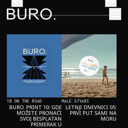
BURO.
Otvori
Onaj jedan proizvod koji stalno selimo sa police u torbe
BURO.MEN
ONAJ JEDAN PROIZVOD KOJI
STALNO SELIMO SA POLICE U
TORBE
10 ON THE ROAD
MALE STVARI
BURO. PRINT 10: GDE
LETNJI DNEVNICI 05:
MOŽETE PRONAĆI
PRVI PUT SAMI NA
SVOJ BESPLATAN
MORU
PRIMERAK U