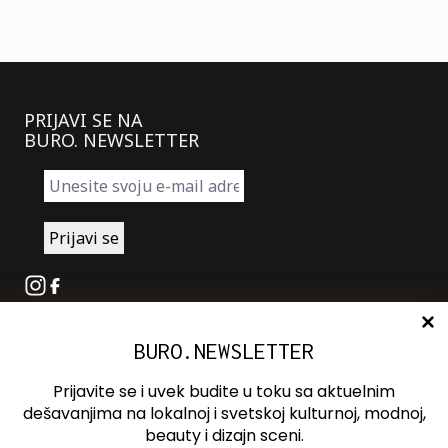
PRIJAVI SE NA
BURO. NEWSLETTER
Instagram
Facebook
BURO.NEWSLETTER
O nama
Oglašavanje
Prijavite se i uvek budite u toku sa aktuelnim
Kontakt
dešavanjima na lokalnoj i svetskoj kulturnoj, modnoj,
beauty i dizajn sceni.