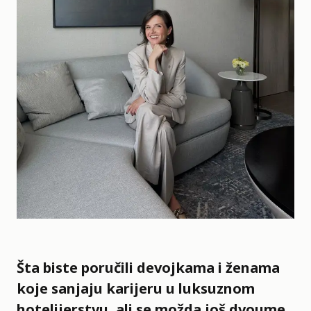
Šta biste poručili devojkama i ženama
koje sanjaju karijeru u luksuznom
hotelijerstvu, ali se možda još dvoume