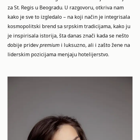
za St. Regis u Beogradu. U razgovoru, otkriva nam
kako je sve to izgledalo – na koji način je integrisala
kosmopolitski brend sa srpskim tradicijama, kako ju
je inspirisala istorija, šta danas znači kada se nešto
dobije pridev
premium
i luksuzno, ali i zašto žene na
liderskim pozicijama menjaju hotelijerstvo.