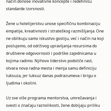
način donose inovativne koncepte i redefinišu
standarde izvrsnosti.
Žene u hotelijerstvu unose specifičnu kombinaciju
empatije, kreativnosti i strateškog razmišljanja. One
ne oblikuju samo iskustvo gostiju, već i način na koji
poslujemo, od održivog upravljanja resursima do
društvene odgovornosti i podrške zajednicama u
kojima radimo. Njihovo liderstvo podstiče rast,
otvara nova radna mesta i menja samu definiciju
luksuza, jer luksuz danas podrazumeva i brigu o
ljudima i okolini.
Uz sve više programa mentorstva, umrežavanja i
svesti o značaju raznolikosti, žene dobijaju priliku