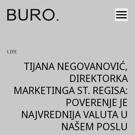
Otvori
LIFE
TIJANA NEGOVANOVIĆ,
DIREKTORKA
MARKETINGA ST. REGISA:
POVERENJE JE
NAJVREDNIJA VALUTA U
NAŠEM POSLU