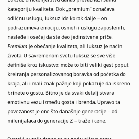
kategoriju kvaliteta. Dok „premium“ označava
odličnu uslugu, luksuz ide korak dalje – on
podrazumeva emociju, osmeh i uslugu zaposlenih,
nasleđe i osećaj da ste deo jedinstvene priče.
Premium
je obećanje kvaliteta, ali luksuz je način
života. U savremenom svetu luksuz se sve više
definiše kroz iskustvo: može to biti veliki gest poput
kreiranja personalizovanog boravka od početka do
kraja, ali i mali znak pažnje koji pokazuje da iskreno
brinete o gostu. Bitno je da svaki detalj stvara
emotivnu vezu između gosta i brenda. Upravo ta
povezanost je ono što današnje generacije – od
milenijalaca do generacije Z – traže i cene.