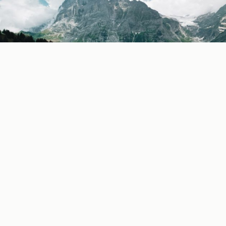
The Wolf Trail
najnovija je evropska ruta za