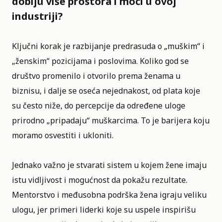
dobiju više prostora i moći u ovoj
industriji?
Ključni korak je razbijanje predrasuda o „muškim“ i
„ženskim“ pozicijama i poslovima. Koliko god se
društvo promenilo i otvorilo prema ženama u
biznisu, i dalje se oseća nejednakost, od plata koje
su često niže, do percepcije da određene uloge
prirodno „pripadaju“ muškarcima. To je barijera koju
moramo osvestiti i ukloniti.
Jednako važno je stvarati sistem u kojem žene imaju
istu vidljivost i mogućnost da pokažu rezultate.
Mentorstvo i međusobna podrška žena igraju veliku
ulogu, jer primeri liderki koje su uspele inspirišu