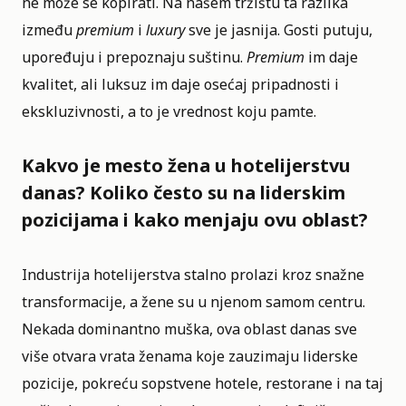
ne može se kopirati. Na našem tržištu ta razlika
između
premium
i
luxury
sve je jasnija. Gosti putuju,
upoređuju i prepoznaju suštinu.
Premium
im daje
kvalitet, ali luksuz im daje osećaj pripadnosti i
ekskluzivnosti, a to je vrednost koju pamte.
Kakvo je mesto žena u hotelijerstvu
danas? Koliko često su na liderskim
pozicijama i kako menjaju ovu oblast?
Industrija hotelijerstva stalno prolazi kroz snažne
transformacije, a žene su u njenom samom centru.
Nekada dominantno muška, ova oblast danas sve
više otvara vrata ženama koje zauzimaju liderske
pozicije, pokreću sopstvene hotele, restorane i na taj