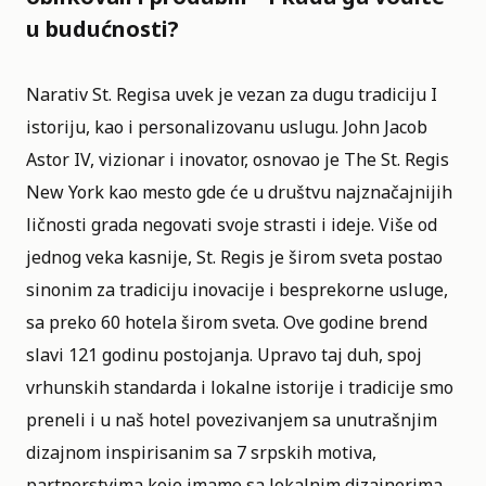
u budućnosti?
Narativ St. Regisa uvek je vezan za dugu tradiciju I
istoriju, kao i personalizovanu uslugu. John Jacob
Astor IV, vizionar i inovator, osnovao je The St. Regis
New York kao mesto gde će u društvu najznačajnijih
ličnosti grada negovati svoje strasti i ideje. Više od
jednog veka kasnije, St. Regis je širom sveta postao
sinonim za tradiciju inovacije i besprekorne usluge,
sa preko 60 hotela širom sveta. Ove godine brend
slavi 121 godinu postojanja. Upravo taj duh, spoj
vrhunskih standarda i lokalne istorije i tradicije smo
preneli i u naš hotel povezivanjem sa unutrašnjim
dizajnom inspirisanim sa 7 srpskih motiva,
partnerstvima koje imamo sa lokalnim dizajnerima,