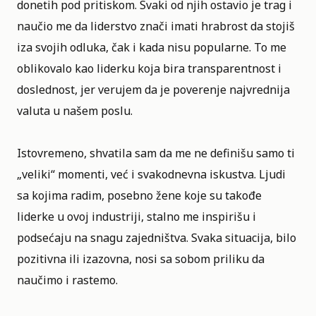
donetih pod pritiskom. Svaki od njih ostavio je trag i
naučio me da liderstvo znači imati hrabrost da stojiš
iza svojih odluka, čak i kada nisu popularne. To me
oblikovalo kao liderku koja bira transparentnost i
doslednost, jer verujem da je poverenje najvrednija
valuta u našem poslu.
Istovremeno, shvatila sam da me ne definišu samo ti
„veliki“ momenti, već i svakodnevna iskustva. Ljudi
sa kojima radim, posebno žene koje su takođe
liderke u ovoj industriji, stalno me inspirišu i
podsećaju na snagu zajedništva. Svaka situacija, bilo
pozitivna ili izazovna, nosi sa sobom priliku da
naučimo i rastemo.