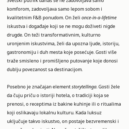
Svetski putnik danas se ne zadovoljava samo
komforom, zadovoljava samo lepom sobom i
kvalitetnim F&B ponudom. On želi
once-in-a-lifetime
iskustva i događaje koji se ne mogu doživeti nigde
drugde. On teži transformativnim, kulturno
uronjenim iskustvima, želi da upozna ljude, istoriju,
gastronomiju i duh mesta koje posećuje. Gosti više
traže smisleno i promišljeno putovanje koje donosi
dublju povezanost sa destinacijom.
Posebno je značajan element
storytellinga
. Gosti žele
da čuju priču o istoriji hotela, o tradiciji koja se
prenosi, o receptima iz bakine kuhinje ili o ritualima
koji oslikavaju lokalnu kulturu. Kada luksuz
uključuje takvo iskustvo, on postaje bezvremenski i