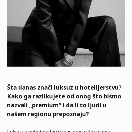
Šta danas znači luksuz u hotelijerstvu?
Kako ga razlikujete od onog što bismo
nazvali „premium“ i da li to ljudi u
našem regionu prepoznaju?
Luksuz u hotelijerstvu danas prevazilazi samu