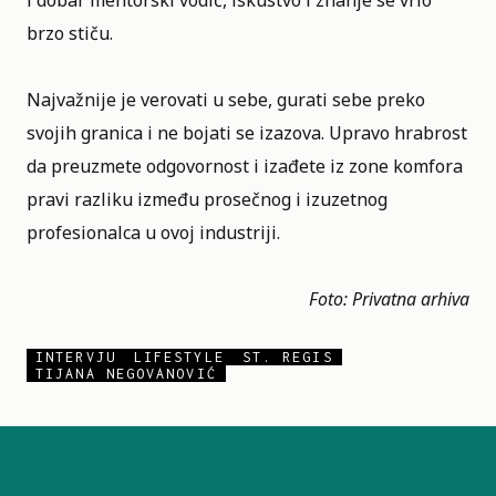
i dobar mentorski vodič, iskustvo i znanje se vrlo
brzo stiču.
Najvažnije je verovati u sebe, gurati sebe preko
svojih granica i ne bojati se izazova. Upravo hrabrost
da preuzmete odgovornost i izađete iz zone komfora
pravi razliku između prosečnog i izuzetnog
profesionalca u ovoj industriji.
Foto: Privatna arhiva
INTERVJU
LIFESTYLE
ST. REGIS
TIJANA NEGOVANOVIĆ