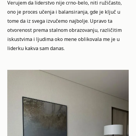
Verujem da liderstvo nije crno-belo, niti ružičasto,
ono je proces učenja i balansiranja, gde je ključ u
tome da iz svega izvučemo najbolje. Upravo ta
otvorenost prema stalnom obrazovanju, različitim
iskustvima i ljudima oko mene oblikovala me je u
liderku kakva sam danas.