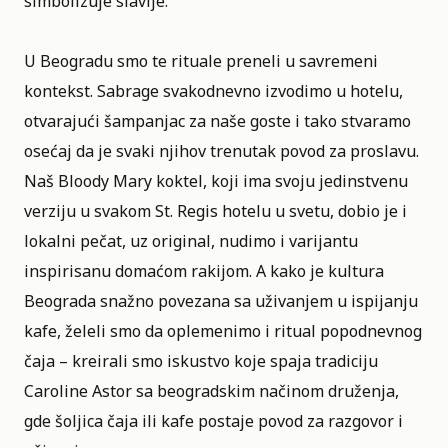
simbolizuje slavlje.
U Beogradu smo te rituale preneli u savremeni
kontekst. Sabrage svakodnevno izvodimo u hotelu,
otvarajući šampanjac za naše goste i tako stvaramo
osećaj da je svaki njihov trenutak povod za proslavu.
Naš Bloody Mary koktel, koji ima svoju jedinstvenu
verziju u svakom St. Regis hotelu u svetu, dobio je i
lokalni pečat, uz original, nudimo i varijantu
inspirisanu domaćom rakijom. A kako je kultura
Beograda snažno povezana sa uživanjem u ispijanju
kafe, želeli smo da oplemenimo i ritual popodnevnog
čaja – kreirali smo iskustvo koje spaja tradiciju
Caroline Astor sa beogradskim načinom druženja,
gde šoljica čaja ili kafe postaje povod za razgovor i