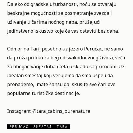
Daleko od gradske užurbanosti, noću se otvaraju
beskrajne mogućnosti za posmatranje zvezda i
uživanje u čarima noćnog neba, pružajući
jedinstveno iskustvo koje će vas ostaviti bez daha.
Odmor na Tari, posebno uz jezero Perućac, ne samo
da pruža priliku za beg od svakodnevnog života, već i
za obogaćivanje duha i tela u skladu sa prirodom. Uz
idealan smeštaj koji verujemo da smo uspeli da
pronađemo, imate šansu da iskusite sve čari ove
popularne turističke destinacije.
Instagram:
@tara_cabins_purenature
PERUĆAC
SMEŠTAJ
TARA