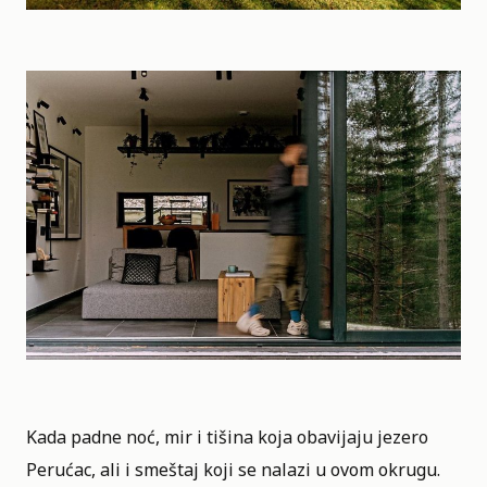
Kada padne noć, mir i tišina koja obavijaju jezero
Perućac, ali i smeštaj koji se nalazi u ovom okrugu.