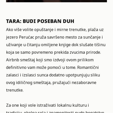
TARA: BUDI POSEBAN DUH
Ako više volite opuštanje i mirne trenutke, plaža uz
jezero Perućac pruža savršeno mesto za sunčanje i
uživanje u čitanju omiljene knjige dok slušate tišinu
koja se samo povremeno prekida zvucima prirode.
Airbnb smeštaj koji smo izdvoji ovom prilikom
definitivno vam može pomoći u tome. Romantični
zalasci i izslasci sunca dodatno upotpunjuju sliku
ovog idiličnog smeštaja, pružajući nezaboravne
trenutke.
Za one koji vole istraživati lokalnu kulturu i
tradiciju, okolna sela i znamenitosti nude bogatstvo