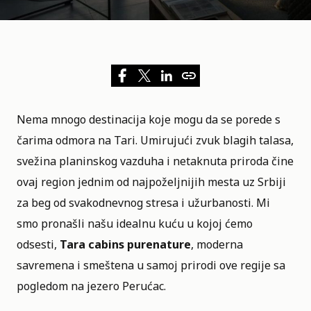
Nema mnogo destinacija koje mogu da se porede s
čarima odmora na Tari. Umirujući zvuk blagih talasa,
svežina planinskog vazduha i netaknuta priroda čine
ovaj region jednim od
najpoželjnijih mesta uz Srbiji
za beg od svakodnevnog stresa i užurbanosti. Mi
smo pronašli našu idealnu kuću u kojoj ćemo
odsesti,
Tara cabins purenature
, moderna
savremena i smeštena u samoj prirodi ove regije sa
pogledom na jezero Perućac.