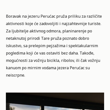
Boravak na jezeru Perućac pruža priliku za različite
aktivnosti koje će zadovoljiti i najzahtevnije turiste.
Za ljubitelje aktivnog odmora, planinarenje po
netaknutoj prirodi Tare pruža poznato dobro
iskustvo, sa prelepim pejzažima i spektakularnim
pogledima koji će vas ostaviti bez daha. Takođe,
mogućnosti za vožnju bicikla, ribolov, ili čak vožnju
kanuom po mirnim vodama jezera Perućac su
neiscrpne.