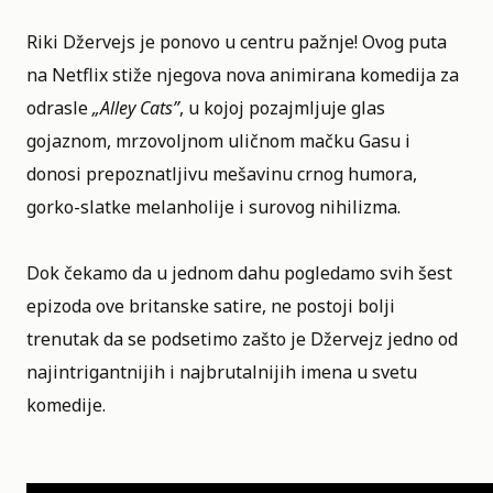
Riki Džervejs je ponovo u centru pažnje! Ovog puta
na
Netflix
stiže njegova nova animirana komedija za
odrasle
„
Alley Cats
”
, u kojoj pozajmljuje glas
gojaznom, mrzovoljnom uličnom mačku Gasu i
donosi prepoznatljivu mešavinu crnog humora,
gorko-slatke melanholije i surovog nihilizma.
Dok čekamo da u jednom dahu pogledamo svih šest
epizoda ove britanske satire, ne postoji bolji
trenutak da se podsetimo zašto je Džervejz jedno od
najintrigantnijih i najbrutalnijih imena u svetu
komedije.