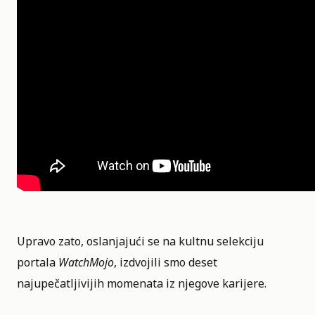
Upravo zato, oslanjajući se na kultnu selekciju
portala
WatchMojo
, izdvojili smo deset
najupečatljivijih momenata iz njegove karijere.