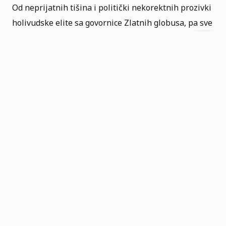
Od neprijatnih tišina i politički nekorektnih prozivki
holivudske elite sa govornice Zlatnih globusa, pa sve
do čudnih selfija iz kade, izdvojili smo deset kultnih
momenata zbog kojih ga publika ili obožava ili sa
strepnjom posmatra svaki njegov sledeći potez.