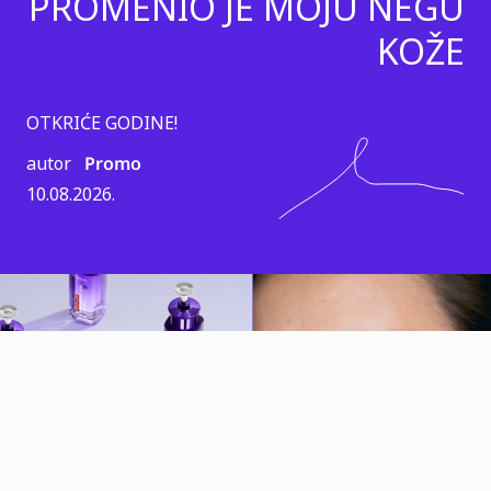
PROMENIO JE MOJU NEGU
KOŽE
OTKRIĆE GODINE!
autor
Promo
10.08.2026.