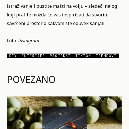
istraživanje i pustite mašti na volju – sledeći nalog
koji pratite možda će vas inspirisati da stvorite
savršeni prostor o kakvom ste oduvek sanjali.
Foto:
Instagram
DIY
ENTERIJER
PROJEKAT
TIKTOK
TRENDOVI
POVEZANO