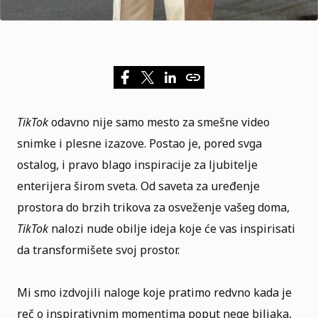
TikTok
odavno nije samo mesto za smešne video
snimke i plesne izazove. Postao je, pored svga
ostalog, i pravo blago inspiracije za ljubitelje
enterijera širom sveta. Od saveta za uređenje
prostora do brzih trikova za osveženje vašeg doma,
TikTok
nalozi nude obilje ideja koje će vas inspirisati
da transformišete svoj prostor.
Mi smo izdvojili naloge koje pratimo redvno kada je
reč o inspirativnim momentima poput nege biljaka,