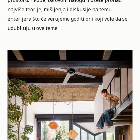
prostoru. Tkođe, ba ovom nalogu možete pronaći
najviše teorije, mišljenja i diskusije na temu
enterijera što će verujemo goditi oni koji vole da se
udubljuju u ove teme.