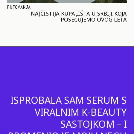
PUTOVANJA
NAJČISTIJA KUPALIŠTA U SRBIJI KOJA
POSEĆUJEMO OVOG LETA
ISPROBALA SAM SERUM S
VIRALNIM K-BEAUTY
SASTOJKOM – I