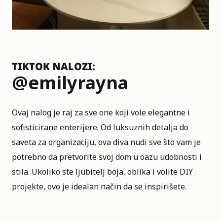
TIKTOK NALOZI:
@emilyrayna
Ovaj nalog je raj za sve one koji vole elegantne i
sofisticirane enterijere. Od luksuznih detalja do
saveta za organizaciju, ova diva nudi sve što vam je
potrebno da pretvorite svoj dom u oazu udobnosti i
stila. Ukoliko ste ljubitelj boja, oblika i volite DIY
projekte, ovo je idealan način da se inspirišete.