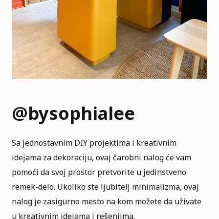
@bysophialee
Sa jednostavnim DIY projektima i kreativnim
idejama za dekoraciju, ovaj čarobni nalog će vam
pomoći da svoj prostor pretvorite u jedinstveno
remek-delo. Ukoliko ste ljubitelj minimalizma, ovaj
nalog je zasigurno mesto na kom možete da uživate
u kreativnim idejama i rešenjima.