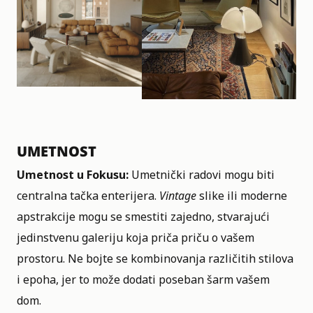
UMETNOST
Umetnost u Fokusu:
Umetnički radovi mogu biti
centralna tačka enterijera.
Vintage
slike ili moderne
apstrakcije mogu se smestiti zajedno, stvarajući
jedinstvenu galeriju koja priča priču o vašem
prostoru. Ne bojte se kombinovanja različitih stilova
i epoha, jer to može dodati poseban šarm vašem
dom.