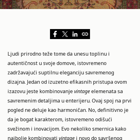
Ljudi prirodno teže tome da unesu toplinu i
autentičnost u svoje domove, istovremeno
zadržavajući suptilnu eleganciju savremenog
dizajna. Jedan od izuzetno efikasnih pristupa ovom
izazovu jeste kombinovanje
vintage
elemenata sa
savremenim detaljima u enterijeru
. Ovaj spoj na prvi
pogled ne deluje kao harmoničan. No, definitivno je
da je bogat karakterom, istovremeno odišući
svežinom i inovacijom. Evo nekoliko smernica kako
najbolje kombinovati
vintage
i novo do savršenog