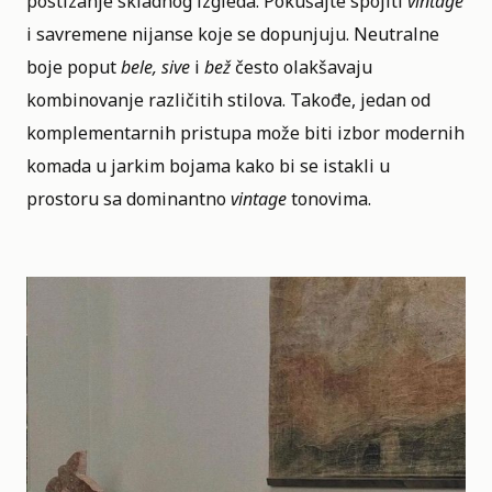
postizanje skladnog izgleda. Pokušajte spojiti
vintage
i savremene nijanse koje se dopunjuju. Neutralne
boje poput
bele, sive
i
bež
često olakšavaju
kombinovanje različitih stilova. Takođe, jedan od
komplementarnih pristupa može biti izbor modernih
komada u jarkim bojama kako bi se istakli u
prostoru sa dominantno
vintage
tonovima.