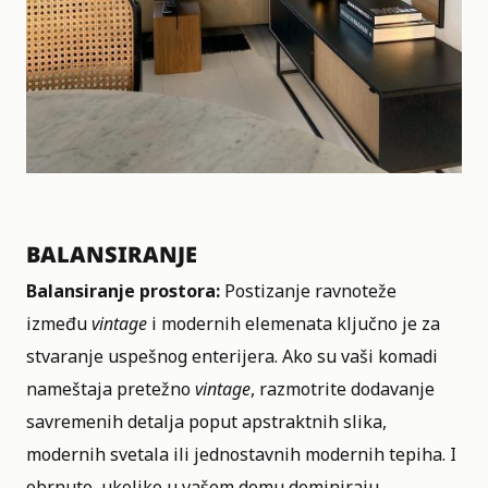
BALANSIRANJE
Balansiranje prostora:
Postizanje ravnoteže
između
vintage
i modernih elemenata ključno je za
stvaranje uspešnog enterijera. Ako su vaši komadi
nameštaja pretežno
vintage
, razmotrite dodavanje
savremenih detalja poput apstraktnih slika,
modernih svetala ili jednostavnih modernih tepiha. I
obrnuto, ukoliko u vašem domu dominiraju