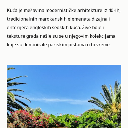
Kuća je mešavina modernističke arhitekture iz 40-ih,
tradicionalnih marokanskih elemenata dizajna i
enterijera engleskih seoskih kuća. Žive boje i
teksture grada našle su se u njegovim kolekcijama
koje su dominirale pariskim pistama u to vreme.