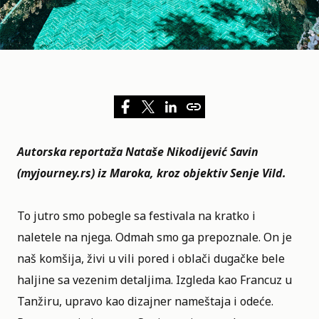
Autorska reportaža Nataše Nikodijević Savin
(
myjourney.rs
) iz Maroka, kroz objektiv Senje Vild.
To jutro smo pobegle sa festivala na kratko i
naletele na njega. Odmah smo ga prepoznale. On je
naš komšija, živi u vili pored i oblači dugačke bele
haljine sa vezenim detaljima. Izgleda kao Francuz u
Tanžiru, upravo kao dizajner nameštaja i odeće.