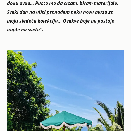
dođu ovde… Puste me da crtam, biram materijale.
Svaki dan na ulici pronađem neku novu muzu za
moju sledeću kolekciju… Ovakve boje ne postoje
nigde na svetu”.