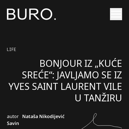
Otvori
LIFE
BONJOUR IZ „KUĆE
SREĆE“: JAVLJAMO SE IZ
YVES SAINT LAURENT VILE
U TANŽIRU
autor
Nataša Nikodijević
Savin