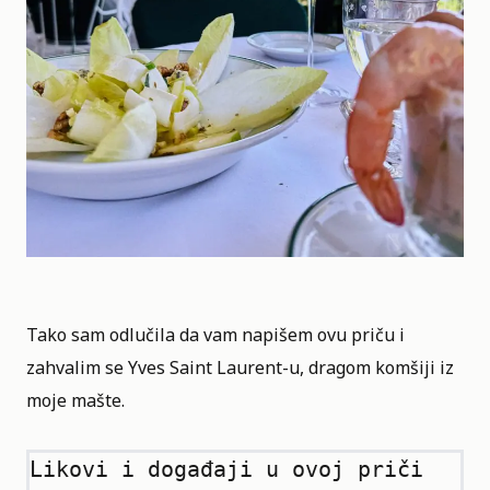
Tako sam odlučila da vam napišem ovu priču i
zahvalim se Yves Saint Laurent-u, dragom komšiji iz
moje mašte.
Likovi i 
događaji
 u ovoj priči 