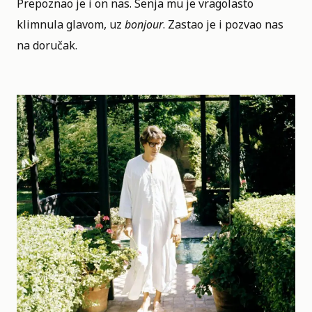
Prepoznao je i on nas. Senja mu je vragolasto
klimnula glavom, uz
bonjour
. Zastao je i pozvao nas
na doručak.