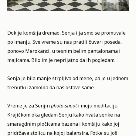
Dok je komšija dremao, Senja i ja smo se promuvale
po imanju. Sve vreme su nas pratili čuvari poseda,
ponovo Marokanci, u tesnim belim pantalonama i
majicama. Bilo im je neprijatno da ih pogledam.
Senja je bila manje strpljiva od mene, pa je u jednom
trenutku zamolila da nas ostave same.
Vreme je za Senjin
photo-shoot
i moju meditaciju.
Krajičkom oka gledam Senju kako hvata senke na
smaragdnim pločicama bazena i komšiju kako joj
pridržava stolicu na kojoj balansira. Fotke su još