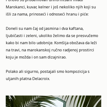
Marokanci, kuvar, kelner i još nekoliko njih koji su
išli za nama, prinoseći i odnoseći hranu i piće:
Doneli su nam čaj od jasmina i dva kaftana,
ljubičasti i zeleni, ukoliko želimo da se presvučemo
kako bi nam bilo udobnije. Komšija obožava da leži
na travi, na marokanskoj ručno radjenoj prostirci
koju je možda i on sam dizajnirao.
Polako ali sigurno, postajali smo kompozicija s
uljanih platna Delacroix.