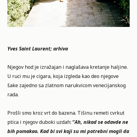
Yves Saint Laurent; arhiva
Njegov hod je izražajan i naglašava kretanje haljine.
U ruci mu je cigara, koja izgleda kao deo njegove
šake zajedno sa zlatnom narukvicom venecijanskog
rada.
Prošli smo kroz vrt do bazena. Tišinu remeti cvrkut
ptica i njegov duboki uzdah:
“
Ah, nikad se odavde ne
bih pomakao. Kad bi svi koji su mi potrebni mogli da