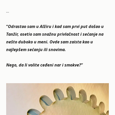
…
“
Odrastao sam u Alžiru i kad sam prvi put došao u
Tanžir, osetio sam snažnu privlačnost i sećanje na
nešto duboko u meni. Ovde sam zaista kao u
najlepšem sećanju ili snovima.
Nego, da li volite ceđeni nar i smokve?”