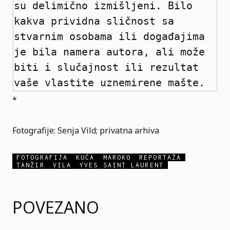
su delimično izmišljeni. Bilo 
kakva prividna sličnost sa 
stvarnim osobama ili događajima 
je bila namera autora, ali može 
biti i slučajnost ili rezultat 
vaše vlastite uznemirene mašte.
*
Fotografije: Senja Vild; privatna arhiva
FOTOGRAFIJA
KUĆA
MAROKO
REPORTAŽA
TANŽIR
VILA
YVES SAINT LAURENT
POVEZANO