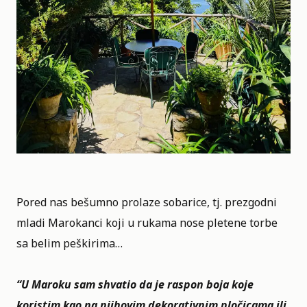
Pored nas bešumno prolaze sobarice, tj. prezgodni
mladi Marokanci koji u rukama nose pletene torbe
sa belim peškirima…
“U
Maroku
sam shvatio da je raspon boja koje
koristim kao na njihovim dekorativnim pločicama ili