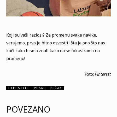
Koji su vaši razlozi? Za promenu svake navike,
verujemo, prvo je bitno osvestiti šta je ono što nas
koči kako bismo znali kako da se fokusiramo na
promenu!
Foto:
Pinterest
LIFESTYLE
POSAO
RUČAK
POVEZANO