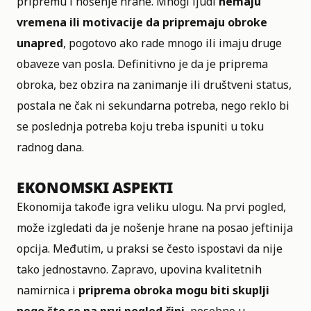
pripremu i nošenje hrane. Mnogi ljudi
nemaju
vremena ili motivacije da
pripremaju obroke
unapred
, pogotovo ako rade mnogo ili imaju druge
obaveze van posla. Definitivno je da je priprema
obroka, bez obzira na zanimanje ili društveni status,
postala ne čak ni sekundarna potreba, nego reklo bi
se poslednja potreba koju treba ispuniti u toku
radnog dana.
EKONOMSKI ASPEKTI
Ekonomija takođe igra veliku ulogu. Na prvi pogled,
može izgledati da je nošenje hrane na posao jeftinija
opcija. Međutim, u praksi se često ispostavi da nije
tako jednostavno. Zapravo, upovina kvalitetnih
namirnica i
priprema obroka mogu biti skuplji