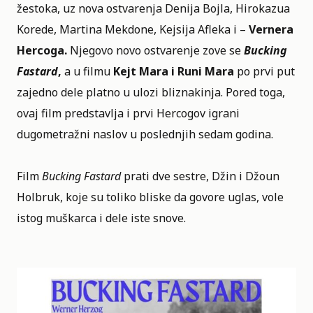
žestoka, uz nova ostvarenja Denija Bojla, Hirokazua
Korede, Martina Mekdone, Kejsija Afleka i –
Vernera
Hercoga.
Njegovo novo ostvarenje zove se
Bucking
Fastard
,
a u
filmu
Kejt Mara i Runi Mara
po prvi put
zajedno dele platno u ulozi bliznakinja. Pored toga,
ovaj film predstavlja i prvi Hercogov igrani
dugometražni naslov u poslednjih sedam godina.
Film
Bucking Fastard
prati dve sestre, Džin i Džoun
Holbruk, koje su toliko bliske da govore uglas, vole
istog muškarca i dele iste snove.