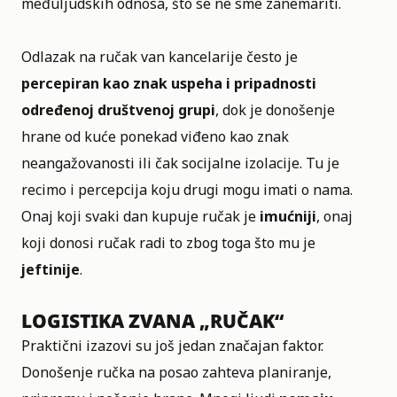
međuljudskih odnosa, što se ne sme zanemariti.
Odlazak na ručak van kancelarije često je
percepiran kao znak uspeha i pripadnosti
određenoj društvenoj grupi
, dok je donošenje
hrane od kuće ponekad viđeno kao znak
neangažovanosti ili čak socijalne izolacije. Tu je
recimo i percepcija koju drugi mogu imati o nama.
Onaj koji svaki dan kupuje ručak je
imućniji
, onaj
koji donosi ručak radi to zbog toga što mu je
jeftinije
.
LOGISTIKA ZVANA „RUČAK“
Praktični izazovi su još jedan značajan faktor.
Donošenje ručka na posao zahteva planiranje,