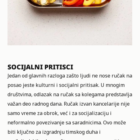
SOCIJALNI PRITISCI
Jedan od glavnih razloga zašto ljudi ne nose ručak na
posao jeste kulturni i socijalni pritisak. U mnogim
društvima, odlazak na ručak sa kolegama predstavlja
važan deo radnog dana. Ručak izvan kancelarije nije
samo vreme za obrok, već i za socijalizaciju i
neformalno povezivanje sa saradnicima. Ovo može
biti ključno za izgradnju timskog duha i