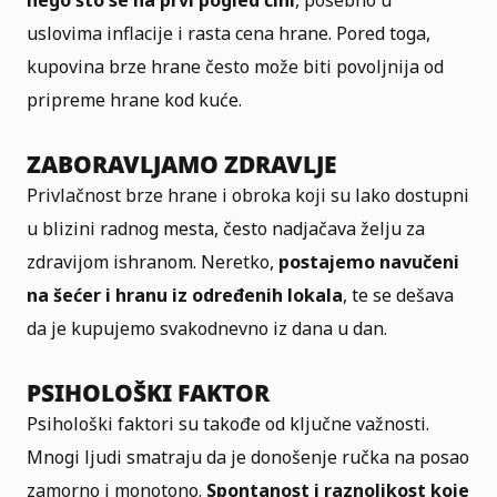
nego što se na prvi pogled čini
, posebno u
uslovima inflacije i rasta cena hrane. Pored toga,
kupovina brze hrane često može biti povoljnija od
pripreme hrane kod kuće.
ZABORAVLJAMO ZDRAVLJE
Privlačnost brze hrane i obroka koji su lako dostupni
u blizini radnog mesta, često nadjačava želju za
zdravijom ishranom. Neretko,
postajemo navučeni
na šećer i hranu iz određenih lokala
, te se dešava
da je kupujemo svakodnevno iz dana u dan.
PSIHOLOŠKI FAKTOR
Psihološki faktori su takođe od ključne važnosti.
Mnogi ljudi smatraju da je donošenje ručka na posao
zamorno i monotono.
Spontanost i raznolikost koje