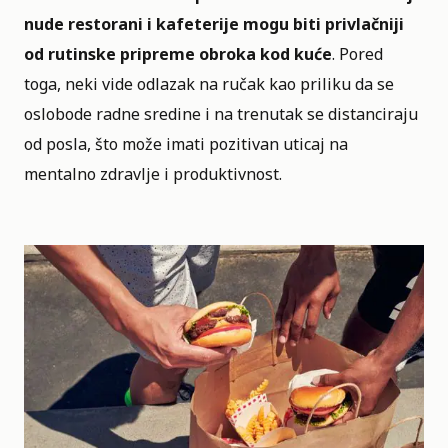
nude restorani i kafeterije mogu biti privlačniji
od rutinske pripreme obroka kod kuće
. Pored
toga, neki vide odlazak na ručak kao priliku da se
oslobode radne sredine i na trenutak se distanciraju
od posla, što može imati pozitivan uticaj na
mentalno zdravlje i produktivnost.