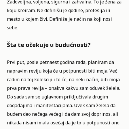
Zadovoljna, voljena, sigurna i zahvalna. To je žena za
koju kreiram. Ne definišu je godine, profesija ili
mesto u kojem živi. Definiše je način na koji nosi
sebe.
Šta te očekuje u budućnosti?
Prvi put, posle petnaest godina rada, planiram da
napravim reviju koja će u potpunosti biti moja. Već
radim na toj kolekciji i to će, na neki način, biti moja
prva prava revija – onakva kakvu sam oduvek želela.
Do sada sam se uglavnom priključivala drugim
događajima i manifestacijama. Uvek sam želela da
budem deo nečega većeg i da dam svoj doprinos, ali
nikada nisam imala osećaj da je to u potpunosti ono