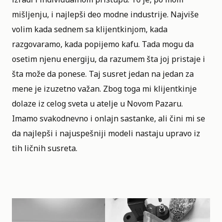
mišljenju, i najlepši deo modne industrije. Najviše
volim kada sednem sa klijentkinjom, kada
razgovaramo, kada popijemo kafu. Tada mogu da
osetim njenu energiju, da razumem šta joj pristaje i
šta može da ponese. Taj susret jedan na jedan za
mene je izuzetno važan. Zbog toga mi klijentkinje
dolaze iz celog sveta u atelje u Novom Pazaru.
Imamo svakodnevno i onlajn sastanke, ali čini mi se
da najlepši i najuspešniji modeli nastaju upravo iz
tih ličnih susreta.