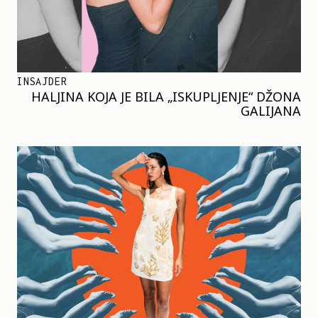
INSAJDER
HALJINA KOJA JE BILA „ISKUPLJENJE“ DŽONA
GALIJANA