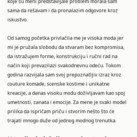
koje su meni predstavljale problem morala sam
sama da rešavam i da pronalazim odgovore kroz
iskustvo.
Od samog početka privlačila me je visoka moda jer
mi je pružala slobodu da stvaram bez kompromisa,
da istražujem forme, konstrukciju i ručni rad na
način koji prevazilazi svakodnevnu odeću. Tokom
godina razvijala sam svoj prepoznatljiv izraz kroz
couture komade, scenske kostime i unikatne
kreacije, a danas visoku modu doživljavam kao spoj
umetnosti, zanata i emocije. Za mene je svaki model
prilika da ispričam priču i stvorim nešto što će
trajati mnogo duže od jednog modnog trenutka.