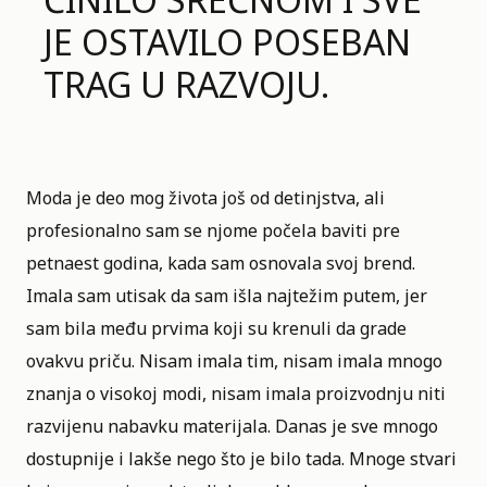
JE OSTAVILO POSEBAN
TRAG U RAZVOJU.
Moda je deo mog života još od detinjstva, ali
profesionalno sam se njome počela baviti pre
petnaest godina, kada sam osnovala svoj brend.
Imala sam utisak da sam išla najtežim putem, jer
sam bila među prvima koji su krenuli da grade
ovakvu priču. Nisam imala tim, nisam imala mnogo
znanja o visokoj modi, nisam imala proizvodnju niti
razvijenu nabavku materijala. Danas je sve mnogo
dostupnije i lakše nego što je bilo tada. Mnoge stvari