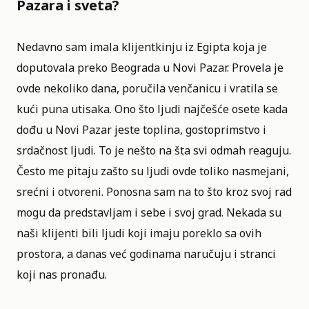
Pazara i sveta?
Nedavno sam imala klijentkinju iz Egipta koja je
doputovala preko Beograda u Novi Pazar. Provela je
ovde nekoliko dana, poručila venčanicu i vratila se
kući puna utisaka. Ono što ljudi najčešće osete kada
dođu u Novi Pazar jeste toplina, gostoprimstvo i
srdačnost ljudi. To je nešto na šta svi odmah reaguju.
Često me pitaju zašto su ljudi ovde toliko nasmejani,
srećni i otvoreni. Ponosna sam na to što kroz svoj rad
mogu da predstavljam i sebe i svoj grad. Nekada su
naši klijenti bili ljudi koji imaju poreklo sa ovih
prostora, a danas već godinama naručuju i stranci
koji nas pronađu.