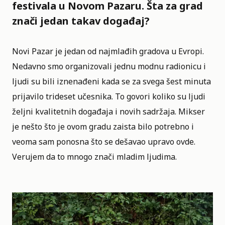
festivala u Novom Pazaru. Šta za grad
znači jedan takav događaj?
Novi Pazar je jedan od najmlađih gradova u Evropi.
Nedavno smo organizovali jednu modnu radionicu i
ljudi su bili iznenađeni kada se za svega šest minuta
prijavilo trideset učesnika. To govori koliko su ljudi
željni kvalitetnih događaja i novih sadržaja. Mikser
je nešto što je ovom gradu zaista bilo potrebno i
veoma sam ponosna što se dešavao upravo ovde.
Verujem da to mnogo znači mladim ljudima.