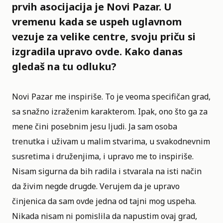
prvih asocijacija je Novi Pazar. U
vremenu kada se uspeh uglavnom
vezuje za velike centre, svoju priču si
izgradila upravo ovde. Kako danas
gledaš na tu odluku?
Novi Pazar me inspiriše. To je veoma specifičan grad,
sa snažno izraženim karakterom. Ipak, ono što ga za
mene čini posebnim jesu ljudi. Ja sam osoba
trenutka i uživam u malim stvarima, u svakodnevnim
susretima i druženjima, i upravo me to inspiriše.
Nisam sigurna da bih radila i stvarala na isti način
da živim negde drugde. Verujem da je upravo
činjenica da sam ovde jedna od tajni mog uspeha.
Nikada nisam ni pomislila da napustim ovaj grad,