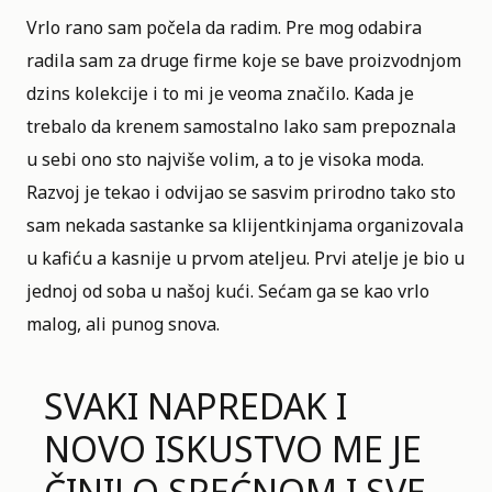
Vrlo rano sam počela da radim. Pre mog odabira
radila sam za druge firme koje se bave proizvodnjom
dzins kolekcije i to mi je veoma značilo. Kada je
trebalo da krenem samostalno lako sam prepoznala
u sebi ono sto najviše volim, a to je visoka moda.
Razvoj je tekao i odvijao se sasvim prirodno tako sto
sam nekada sastanke sa klijentkinjama organizovala
u kafiću a kasnije u prvom ateljeu. Prvi atelje je bio u
jednoj od soba u našoj kući. Sećam ga se kao vrlo
malog, ali punog snova.
SVAKI NAPREDAK I
NOVO ISKUSTVO ME JE
ČINILO SREĆNOM I SVE