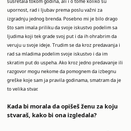
susretala tokom godina, ali i o tome koliko su
upornost, rad i ljubav prema poslu važni za
izgradnju jednog brenda. Posebno mi je bilo drago
što sam imala priliku da svoje iskustvo podelim sa
ljudima koji tek grade svoj put i da ih ohrabrim da
veruju u svoje ideje. Trudim se da kroz predavanja i
rad sa mladima podelim svoje iskustvo i da im
skratim put do uspeha. Ako kroz jedno predavanje ili
razgovor mogu nekome da pomognem da izbegnu
greške koje sam ja pravila godinama, smatram da je
to velika stvar.
Kada bi morala da opišeš ženu za koju
stvaraš, kako bi ona izgledala?