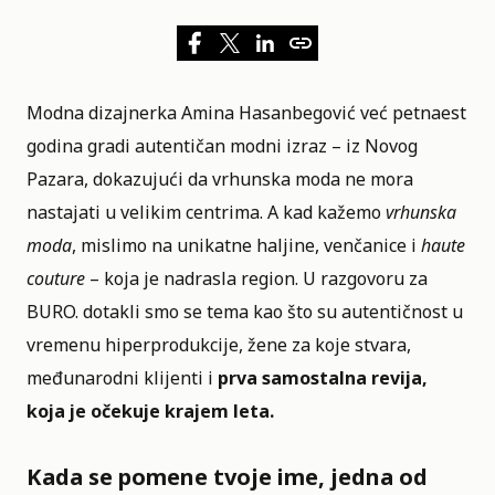
Modna dizajnerka
Amina Hasanbegović
već petnaest
godina gradi autentičan modni izraz – iz Novog
Pazara, dokazujući da vrhunska moda ne mora
nastajati u velikim centrima. A kad kažemo
vrhunska
moda
, mislimo na unikatne haljine, venčanice i
haute
couture
– koja je nadrasla region. U razgovoru za
BURO. dotakli smo se tema kao što su autentičnost u
vremenu hiperprodukcije, žene za koje stvara,
međunarodni klijenti i
prva samostalna revija,
koja je očekuje krajem leta.
Kada se pomene tvoje ime, jedna od