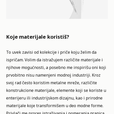
Koje materijale koristiš?
To uvek zavisi od kolekcije i priče koju želim da
ispričam. Volim da istražujem različite materijale i
njihove mogućnosti, a posebno me inspirišu oni koji
prvobitno nisu namenjeni modnoj industriji. Kroz
svoj rad često koristim metalne mreže, različite
konstrukcione materijale, elemente koji se koriste u
enterijeru ili industrijskom dizajnu, kao i prirodne
materijale koje transformišem u deo modne forme.
Privlači me proces istraživanja i pomeranja granica