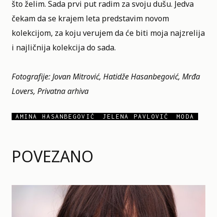
što želim. Sada prvi put radim za svoju dušu. Jedva
čekam da se krajem leta predstavim novom
kolekcijom, za koju verujem da će biti moja najzrelija
i najličnija kolekcija do sada.
Fotografije: Jovan Mitrović, Hatidže Hasanbegović, Mrđa
Lovers, Privatna arhiva
AMINA HASANBEGOVIĆ
JELENA PAVLOVIĆ
MODA
POVEZANO