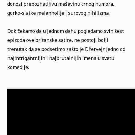
donosi prepoznatljivu mešavinu crnog humora,
gorko-slatke melanholije i surovog nihilizma.
Dok čekamo da u jednom dahu pogledamo svih šest
epizoda ove britanske satire, ne postoji bolji
trenutak da se podsetimo zašto je Džervejz jedno od
najintrigantnijih i najbrutalnijih imena u svetu
komedije.