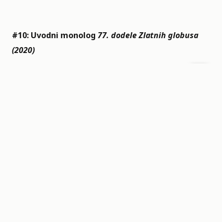
#10: Uvodni monolog
77. dodele Zlatnih globusa
(2020)
Listu započinjemo Džervejsovim petim angažmanom
u ulozi domaćina Zlatnih globusa. Kada god se Riki
nađe za govornicom kao voditelj, možete se osloniti
na to da će stvar doživeti lično, a iako mu je ovo bio
peti put u toj ulozi, njegova bezobzirnost nije
posustala. Na meti su mu se našli Leonardo Dikaprio
i njegova sklonost ka mlađim devojkama,
promovisao je sopstvenu Netflix seriju
After Life
, i
naravno, potkačio je obrazovanje holivudskih
zvezda, što nam je zauzvrat donelo onaj genijalni