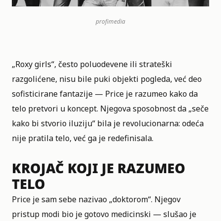
profimedia
„Roxy girls“, često poluodevene ili strateški
razgolićene, nisu bile puki objekti pogleda, već deo
sofisticirane fantazije — Price je razumeo kako da
telo pretvori u koncept. Njegova sposobnost da „seče
kako bi stvorio iluziju“ bila je revolucionarna: odeća
nije pratila telo, već ga je redefinisala.
KROJAČ KOJI JE RAZUMEO
TELO
Price je sam sebe nazivao „doktorom“. Njegov
pristup modi bio je gotovo medicinski — slušao je