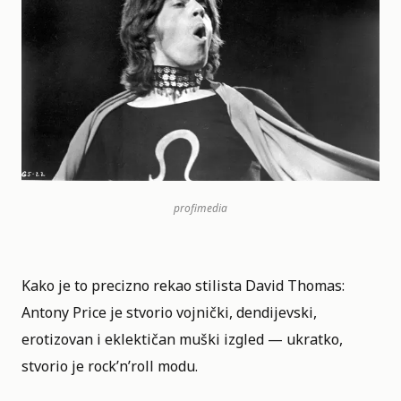
profimedia
Kako je to precizno rekao stilista David Thomas:
Antony Price je stvorio vojnički, dendijevski,
erotizovan i eklektičan muški izgled — ukratko,
stvorio je rock’n’roll modu.