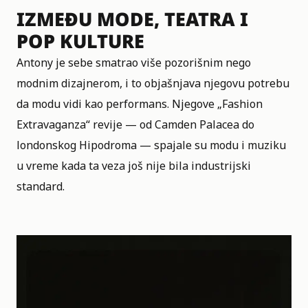
IZMEĐU MODE, TEATRA I
POP KULTURE
Antony je sebe smatrao više pozorišnim nego
modnim dizajnerom, i to objašnjava njegovu potrebu
da modu vidi kao performans. Njegove „Fashion
Extravaganza“ revije — od Camden Palacea do
londonskog Hipodroma — spajale su modu i muziku
u vreme kada ta veza još nije bila industrijski
standard.