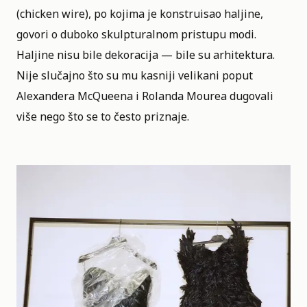
(chicken wire), po kojima je konstruisao haljine,
govori o duboko skulpturalnom pristupu modi.
Haljine nisu bile dekoracija — bile su arhitektura.
Nije slučajno što su mu kasniji velikani poput
Alexandera McQueena i Rolanda Mourea dugovali
više nego što se to često priznaje.