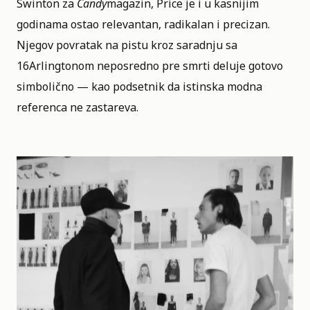
Swinton za
Candy
magazin, Price je i u kasnijim
godinama ostao relevantan, radikalan i precizan.
Njegov povratak na pistu kroz saradnju sa
16Arlingtonom neposredno pre smrti deluje gotovo
simbolično — kao podsetnik da istinska modna
referenca ne zastareva.