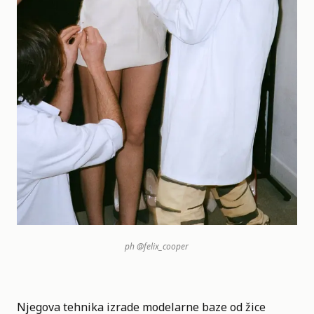
ph
@felix_cooper
Njegova tehnika izrade modelarne baze od žice