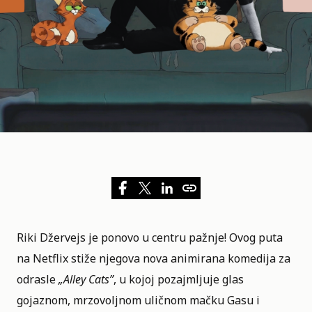
Riki Džervejs je ponovo u centru pažnje! Ovog puta
na
Netflix
stiže njegova nova animirana komedija za
odrasle
„
Alley Cats
”
, u kojoj pozajmljuje glas
gojaznom, mrzovoljnom uličnom mačku Gasu i