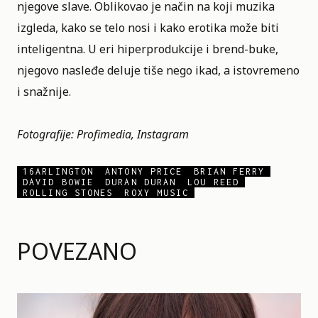
njegove slave. Oblikovao je način na koji muzika
izgleda, kako se telo nosi i kako erotika može biti
inteligentna. U eri hiperprodukcije i brend-buke,
njegovo nasleđe deluje tiše nego ikad, a istovremeno
i snažnije.
Fotografije: Profimedia, Instagram
16ARLINGTON
ANTONY PRICE
BRIAN FERRY
DAVID BOWIE
DURAN DURAN
LOU REED
ROLLING STONES
ROXY MUSIC
POVEZANO