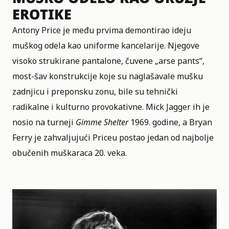
EROTIKE
Antony Price je među prvima demontirao ideju
muškog odela kao uniforme kancelarije. Njegove
visoko strukirane pantalone, čuvene „arse pants“,
most-šav konstrukcije koje su naglašavale mušku
zadnjicu i preponsku zonu, bile su tehnički
radikalne i kulturno provokativne. Mick Jagger ih je
nosio na turneji
Gimme Shelter
1969. godine, a Bryan
Ferry je zahvaljujući Priceu postao jedan od najbolje
obučenih muškaraca 20. veka.