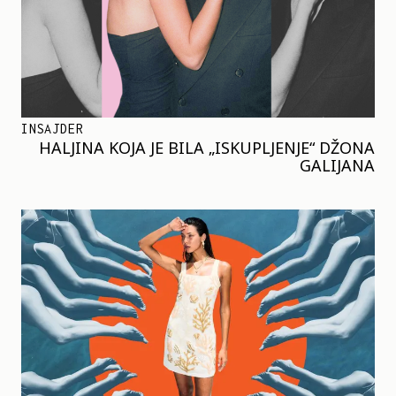
INSAJDER
HALJINA KOJA JE BILA „ISKUPLJENJE“ DŽONA
GALIJANA