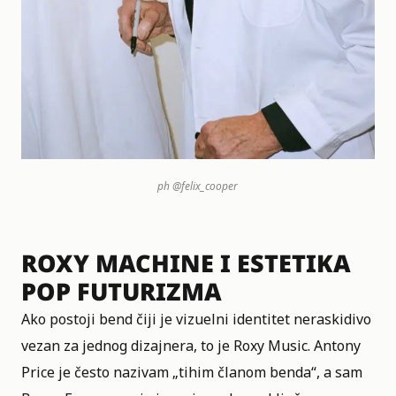
ph
@felix_cooper
ROXY MACHINE I ESTETIKA
POP FUTURIZMA
Ako postoji bend čiji je vizuelni identitet neraskidivo
vezan za jednog dizajnera, to je Roxy Music. Antony
Price je često nazivam „tihim članom benda“, a sam