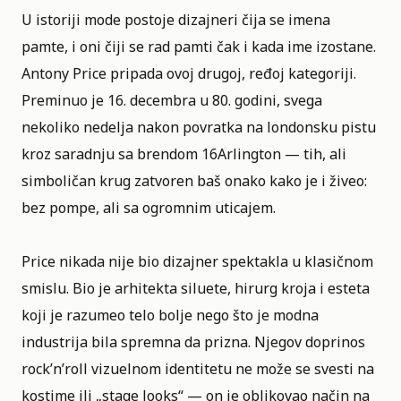
U istoriji mode postoje dizajneri čija se imena
pamte, i oni čiji se rad pamti čak i kada ime izostane.
Antony Price pripada ovoj drugoj, ređoj kategoriji.
Preminuo je 16. decembra u 80. godini, svega
nekoliko nedelja nakon povratka na londonsku pistu
kroz saradnju sa brendom
16Arlington
— tih, ali
simboličan krug zatvoren baš onako kako je i živeo:
bez pompe, ali sa ogromnim uticajem.
Price nikada nije bio dizajner spektakla u klasičnom
smislu. Bio je arhitekta siluete, hirurg kroja i esteta
koji je razumeo telo bolje nego što je modna
industrija bila spremna da prizna. Njegov doprinos
rock’n’roll vizuelnom identitetu ne može se svesti na
kostime ili „stage looks“ — on je oblikovao način na