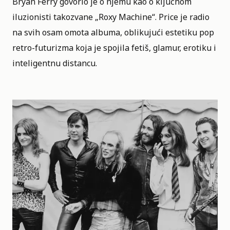
Bryan Ferry govorio je o njemu kao o ključnom
iluzionisti takozvane „Roxy Machine“. Price je radio
na svih osam omota albuma, oblikujući
estetiku pop
retro-futurizma
koja je spojila fetiš, glamur, erotiku i
inteligentnu distancu.