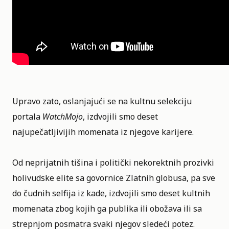
Upravo zato, oslanjajući se na kultnu selekciju
portala
WatchMojo
, izdvojili smo deset
najupečatljivijih momenata iz njegove karijere.
Od neprijatnih tišina i politički nekorektnih prozivki
holivudske elite sa govornice Zlatnih globusa, pa sve
do čudnih selfija iz kade, izdvojili smo deset kultnih
momenata zbog kojih ga publika ili obožava ili sa
strepnjom posmatra svaki njegov sledeći potez.