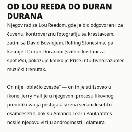
OD LOU REEDA DO DURAN
DURANA
Njegov rad sa Lou Reedom, gde je bio odgovoran i za
čuvenu, kontroverznu fotografiju sa krastavcem,
zatim sa David Bowiejem, Rolling Stonesima, pa
kasnije i Duran Duranom (svileni kostimi za
spot
Rio
), pokazuje koliko je Price intuitivno razumeo
muzički trenutak.
On nije „oblačio zvezde“ — on ih je stilizovao u
ikone. Jerry Hall je u njegovom procesu likovnog
preoblikovanja postajala sirena sedamdesetih i
osamdesetih, dok su Amanda Lear i Paula Yates
nosile njegovu viziju androginosti i glamura.