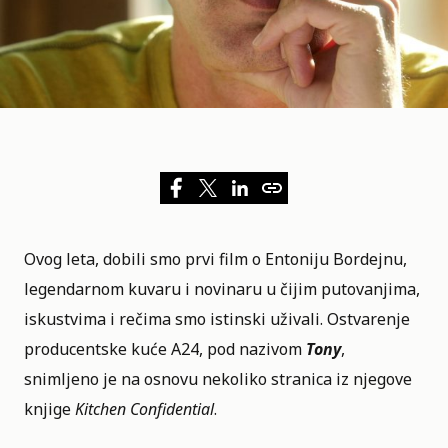
Ovog leta, dobili smo prvi
film
o Entoniju Bordejnu,
legendarnom kuvaru i novinaru u čijim putovanjima,
iskustvima i rečima smo istinski uživali. Ostvarenje
producentske kuće A24, pod nazivom
Tony
,
snimljeno je na osnovu nekoliko stranica iz njegove
knjige
Kitchen Confidential
.