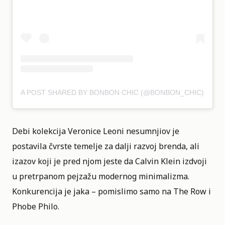
A POST SHARED BY BONBON CHIC (@BONBON_CHIC)
Debi kolekcija Veronice Leoni nesumnjiov je
postavila čvrste temelje za dalji razvoj brenda, ali
izazov koji je pred njom jeste da Calvin Klein izdvoji
u pretrpanom pejzažu modernog minimalizma.
Konkurencija je jaka – pomislimo samo na The Row i
Phobe Philo.