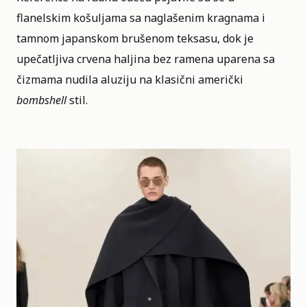
flanelskim košuljama sa naglašenim kragnama i
tamnom japanskom brušenom teksasu, dok je
upečatljiva crvena haljina bez ramena uparena sa
čizmama nudila aluziju na klasični američki
bombshell
stil.