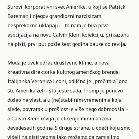
Surovi, korporativni svet Amerike, u koji se Patrick
Bateman i njegov grandiozni
narcisizam
besprekorno uklapaju – to nam je bila prva
asocijacija na novu
Calvin Klein
kolekciju, prikazanu
na pisti, prvi put posle šest godina pauze od revija.
Moda je uvek odraz društvene klime, a nova
kreativna direktorka kultnog američkog brenda,
Italijanka Veronica Leoni, odlično je „pročitala“ ono
što Amerika želi i što jeste sada. Trump je ponovo
došao na vlast, a u (ne)stabilnim vremenima koja
slede, povratak u prošlost je više nego dobrodošla –
a Calvin Klein revija je oličenje minimalizma
devedesetih godina. S druge strane, u odeći koju smo
videli na pisti veoma lako možemo da zamislimo