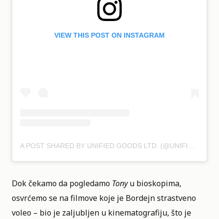
VIEW THIS POST ON INSTAGRAM
A POST SHARED BY UNIFIED GOODS LTD. (@UNIFIEDGOODS)
Dok čekamo da pogledamo
Tony
u bioskopima,
osvrćemo se na filmove koje je Bordejn strastveno
voleo – bio je zaljubljen u kinematografiju, što je