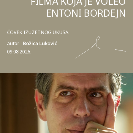
FILMA KOJA JE VOLEO
ENTONI BORDEJN
ČOVEK IZUZETNOG UKUSA.
autor
Božica Luković
09.08.2026.