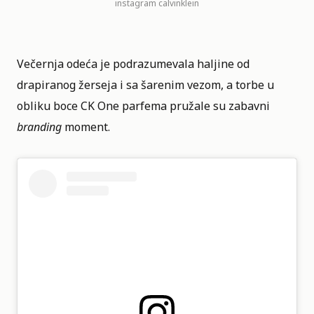
instagram
calvinklein
Večernja odeća je podrazumevala haljine od
drapiranog žerseja i sa šarenim vezom, a torbe u
obliku boce CK One parfema pružale su zabavni
branding
moment.