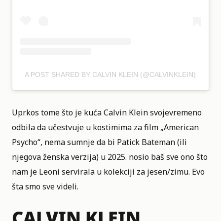
A POST SHARED BY CALVIN KLEIN (@CALVINKLEIN)
Uprkos tome što je kuća Calvin Klein svojevremeno
odbila da učestvuje u kostimima za film „American
Psycho“, nema sumnje da bi Patick Bateman (ili
njegova ženska verzija) u 2025. nosio baš sve ono što
nam je Leoni servirala u kolekciji za jesen/zimu. Evo
šta smo sve videli.
CALVIN KLEIN