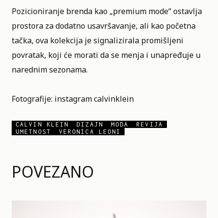
Pozicioniranje brenda kao „premium mode“ ostavlja
prostora za dodatno usavršavanje, ali kao početna
tačka, ova kolekcija je signalizirala promišljeni
povratak, koji će morati da se menja i unapređuje u
narednim sezonama.
Fotografije: instagram
calvinklein
CALVIN KLEIN
DIZAJN
MODA
REVIJA
UMETNOST
VERONICA LEONI
POVEZANO