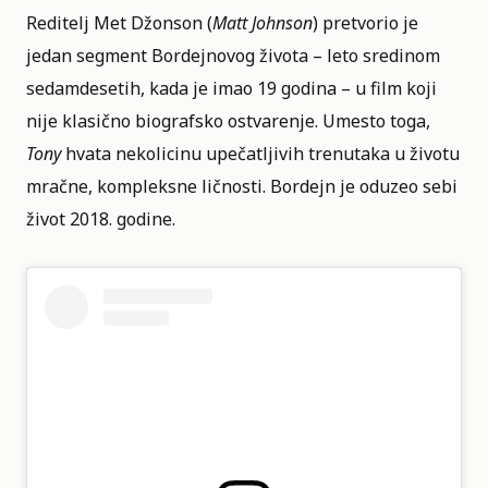
Reditelj Met Džonson (
Matt Johnson
) pretvorio je
jedan segment Bordejnovog života – leto sredinom
sedamdesetih, kada je imao 19 godina – u film koji
nije klasično biografsko ostvarenje. Umesto toga,
Tony
hvata nekolicinu upečatljivih trenutaka u životu
mračne, kompleksne ličnosti. Bordejn je oduzeo sebi
život 2018. godine.