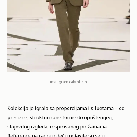
instagram
calvinklein
Kolekcija je igrala sa proporcijama i siluetama – od
precizne, strukturirane forme do opuštenijeg,
slojevitog izgleda, inspirisanog pidžamama.
Reference na radnu odeću pojavile su se u