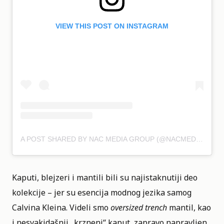
VIEW THIS POST ON INSTAGRAM
A POST SHARED BY NAC MEDIA GROUP (@NACMEDIAGROUP)
Kaputi, blejzeri i mantili bili su najistaknutiji deo
kolekcije – jer su esencija modnog jezika samog
Calvina Kleina. Videli smo
oversized trench
mantil, kao
i nesvakidašnji „krzneni“ kaput, zapravo napravljen