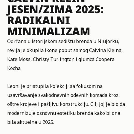
JESEN/ZIMA 2025:
RADIKALNI
MINIMALIZAM
Održana u istorijskom sedištu brenda u Njujorku,
revija je okupila ikone poput samog Calvina Kleina,
Kate Moss, Christy Turlington i glumca Coopera
Kocha.
Leoni je pristupila kolekciji sa fokusom na
usavršavanje svakodnevnih odevnih komada kroz
oštre krojeve i pažljivu konstrukciju. Cilj joj je bio da
modernizuje osnovnu estetiku brenda kako bi ona
bila aktuelna u 2025.