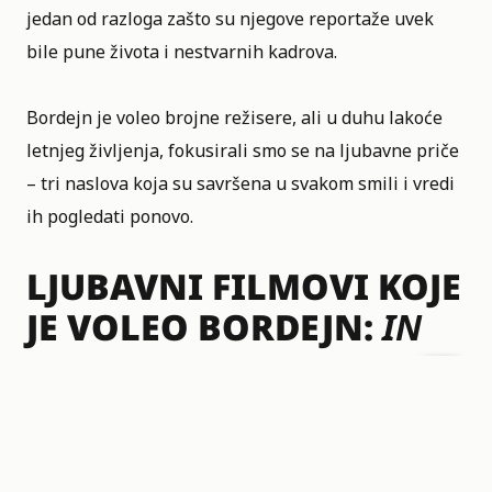
jedan od razloga zašto su njegove reportaže uvek
bile pune života i nestvarnih kadrova.
Bordejn je voleo brojne režisere, ali u duhu lakoće
letnjeg življenja, fokusirali smo se na ljubavne priče
– tri naslova koja su savršena u svakom smili i vredi
ih pogledati ponovo.
LJUBAVNI FILMOVI KOJE
JE VOLEO BORDEJN:
IN
THE MOOD FOR LOVE
„Da li je kamera ikada učinila da ljudi izgledaju
lepše? Da li su se likovi ikada kretali kroz prostor u
tako veličanstvenom, jedinstveno lepom stilu kao u