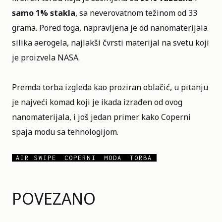
samo 1% stakla
, sa neverovatnom težinom od 33
grama. Pored toga, napravljena je od nanomaterijala
silika aerogela, najlakši čvrsti materijal na svetu koji
je proizvela NASA.
Premda torba izgleda kao proziran oblačić, u pitanju
je najveći komad koji je ikada izrađen od ovog
nanomaterijala, i još jedan primer kako Coperni
spaja modu sa tehnologijom.
AIR SWIPE
COPERNI
MODA
TORBA
POVEZANO