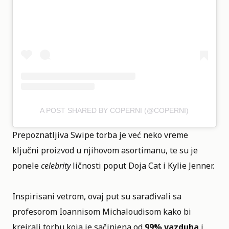
A POST SHARED BY COPERNI (@COPERNI)
Prepoznatljiva
Swipe torba
je već neko vreme
ključni proizvod u njihovom asortimanu, te su je
ponele
celebrity
ličnosti poput Doja Cat i Kylie Jenner.
Inspirisani vetrom, ovaj put su sarađivali sa
profesorom Ioannisom Michaloudisom kako bi
kreirali torbu koja je sačinjena od
99% vazduha
i