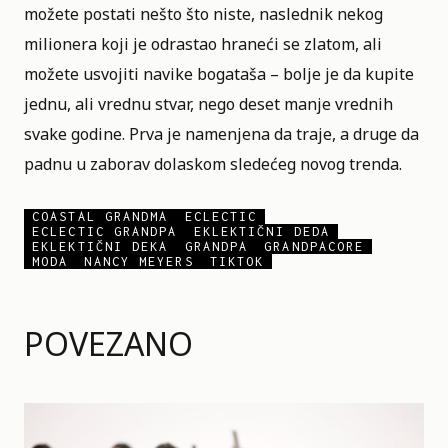
možete postati nešto što niste, naslednik nekog
milionera koji je odrastao hraneći se zlatom, ali
možete usvojiti navike bogataša – bolje je da kupite
jednu, ali vrednu stvar, nego deset manje vrednih
svake godine. Prva je namenjena da traje, a druge da
padnu u zaborav dolaskom sledećeg novog trenda.
COASTAL GRANDMA
ECLECTIC
ECLECTIC GRANDPA
EKLEKTIČNI DEDA
EKLEKTIČNI DEKA
GRANDPA
GRANDPACORE
MODA
NANCY MEYERS
TIKTOK
POVEZANO