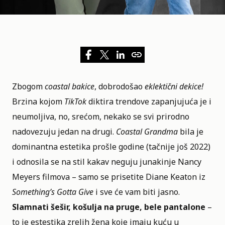
Zbogom
coastal bakice
, dobrodošao
eklektični dekice!
Brzina kojom
TikTok
diktira trendove zapanjujuća je i
neumoljiva, no, srećom, nekako se svi prirodno
nadovezuju jedan na drugi.
Coastal Grandma
bila je
dominantna estetika prošle godine (tačnije još 2022)
i odnosila se na stil kakav neguju junakinje
Nancy
Meyers
filmova – samo se prisetite Diane Keaton iz
Something’s Gotta Give
i sve će vam biti jasno.
Slamnati šešir, košulja na pruge, bele pantalone
–
to je estestika zrelih žena koje imaju kuću u