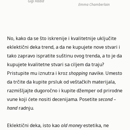
Gigi Hadid
Emma Chamberlain
No, kako da se što iskrenije i kvalitetnije uključite
eklektični deka trend, a da ne kupujete nove stvari i
tako zapravo ispratite suštinu ovog trenda, a to je da
kupujete kvalitetne stvari sa ciljem da traju?
Pristupite mu iznutra i kroz
shopping
navike. Umesto
da trčite da kupite prsluk od veštačkih materijala,
razmišljajte dugoročno i kupite džemper od prirodne
vune koji ćete nositi decenijama. Posetite
second –
hand
radnju.
Eklektični deka, isto kao
old money
estetika, ne