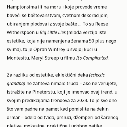
Hamptonsima ili na moru i koje provode vreme
baveći se baštovanstvom, cvetnom dekoracijom,
ubiranjem plodova iz svoje bašte … To su Reese
Witherspoon u
Big Little Lies
(mlađa verzija iste
estetike, koja nije namenjena ženama 50 plus nego
svima), to je Oprah Winfrey u svojoj kući u
Montesitu, Meryl Streep u filmu
It’s Complicated.
Za razliku od estetike, eklektični deka
(eclectic
grandpa)
ne zahteva nimalo truda – ako ne verujete,
istražite na Pineterstu, koji je imenvao ovaj trend,
u
svojim predikcijama trendova za 2024
. To je sve ono
što vam padne na pamet kad pomislite na dekin
ormar – odela od tvida, prsluci, džemperi od šarenog
pletiva, mokasine, praktične i udobne patike,