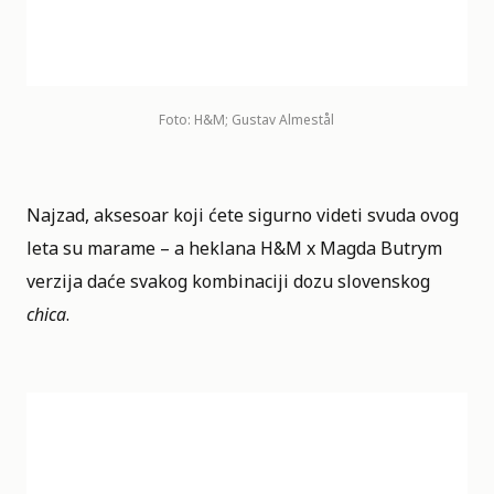
Foto: H&M; Gustav Almestål
Najzad, aksesoar koji ćete sigurno videti svuda ovog
leta su marame – a heklana H&M x Magda Butrym
verzija daće svakog kombinaciji dozu slovenskog
chica
.