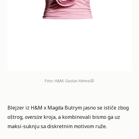
Foto: H&M; Gustav Almestål
Blejzer iz H&M x Magda Butrym jasno se ističe zbog
oštrog,
oversize
kroja, a kombinovali bismo ga uz
maksi-suknju sa diskretnim motivom ruže.