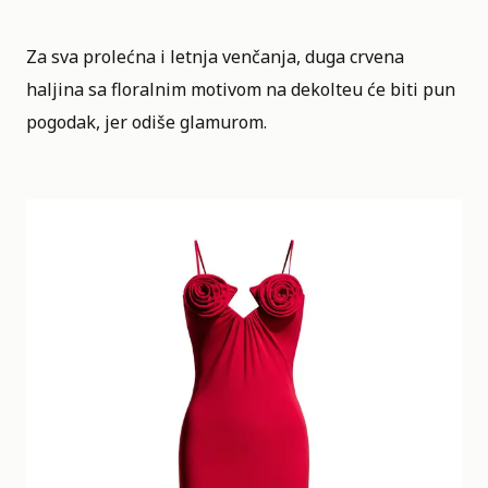
Za sva prolećna i letnja venčanja, duga crvena
haljina sa floralnim motivom na dekolteu će biti pun
pogodak, jer odiše glamurom.