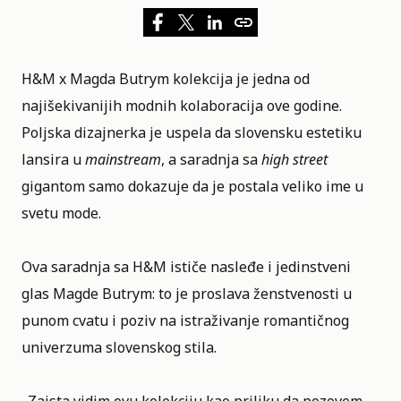
H&M x Magda Butrym
kolekcija je jedna od
najišekivanijih modnih kolaboracija ove godine.
Poljska dizajnerka je uspela da slovensku estetiku
lansira u
mainstream
, a saradnja sa
high street
gigantom samo dokazuje da je postala veliko ime u
svetu mode.
Ova saradnja sa H&M ističe nasleđe i jedinstveni
glas Magde Butrym: to je proslava ženstvenosti u
punom cvatu i poziv na istraživanje romantičnog
univerzuma slovenskog stila.