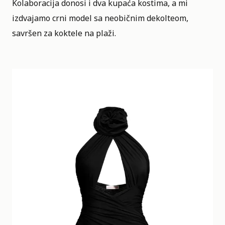
Kolaboracija donosi i dva kupaća kostima, a mi
izdvajamo crni model sa neobičnim dekolteom,
savršen za koktele na plaži.