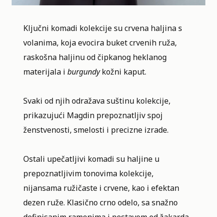
Ključni komadi kolekcije su crvena haljina s
volanima, koja evocira buket crvenih ruža,
raskošna haljinu od čipkanog heklanog
materijala i
burgundy
kožni kaput.
Svaki od njih odražava suštinu kolekcije,
prikazujući Magdin prepoznatljiv spoj
ženstvenosti, smelosti i precizne izrade.
Ostali upečatljivi komadi su haljine u
prepoznatljivim tonovima kolekcije,
nijansama ružičaste i crvene, kao i efektan
dezen ruže. Klasično crno odelo, sa snažno