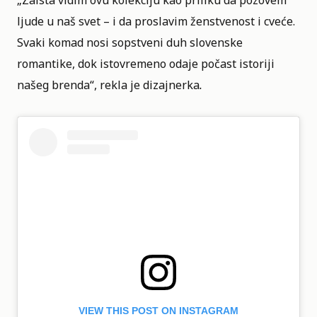
„Zaista vidim ovu kolekciju kao priliku da pozovem
ljude u naš svet – i da proslavim ženstvenost i cveće.
Svaki komad nosi sopstveni duh slovenske
romantike, dok istovremeno odaje počast istoriji
našeg brenda“, rekla je dizajnerka
.
VIEW THIS POST ON INSTAGRAM