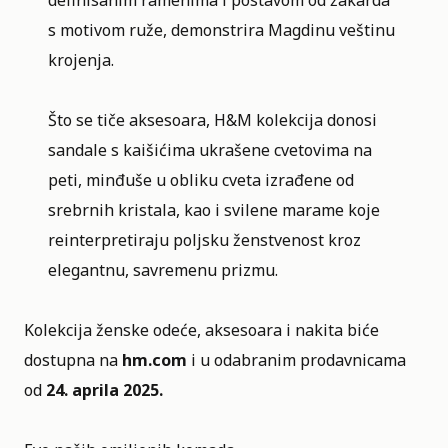
definisanim ramenima i postavom od žakarda
s motivom ruže, demonstrira Magdinu veštinu
krojenja.
Što se tiče aksesoara, H&M kolekcija donosi
sandale s kaišićima ukrašene cvetovima na
peti, minđuše u obliku cveta izrađene od
srebrnih kristala, kao i svilene marame koje
reinterpretiraju poljsku ženstvenost kroz
elegantnu, savremenu prizmu.
Kolekcija ženske odeće, aksesoara i nakita biće
dostupna na
hm.com
i u odabranim prodavnicama
od
24. aprila 2025.