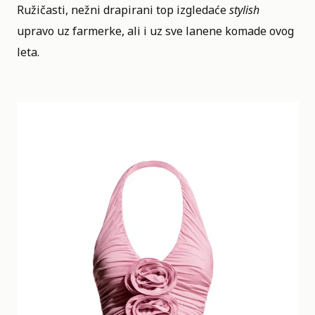
Ružičasti, nežni drapirani top izgledaće
stylish
upravo uz farmerke, ali i uz sve lanene komade ovog
leta.