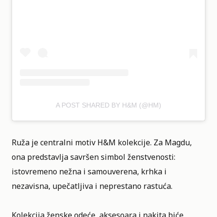
A POST SHARED BY H&M (@HM)
Ruža je centralni motiv H&M kolekcije. Za Magdu,
ona predstavlja savršen simbol ženstvenosti:
istovremeno nežna i samouverena, krhka i
nezavisna, upečatljiva i neprestano rastuća.
Kolekcija ženske odeće, aksesoara i nakita biće