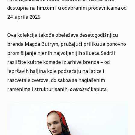
dostupna na hm.com i u odabranim prodavnicama od
24. aprila 2025.
Ova kolekcija takođe obeležava desetogodišnjicu
brenda
Magda Butrym
, pružajući priliku za ponovno
promišljanje njenih najvoljenijih silueta. Sadrži
različite kultne komade iz arhive brenda – od
lepršavih haljina koje podsećaju na latice i
rascvetale cvetove, do sakoa sa naglašenim
ramenima i strukturisanih,
oversized
kaputa.