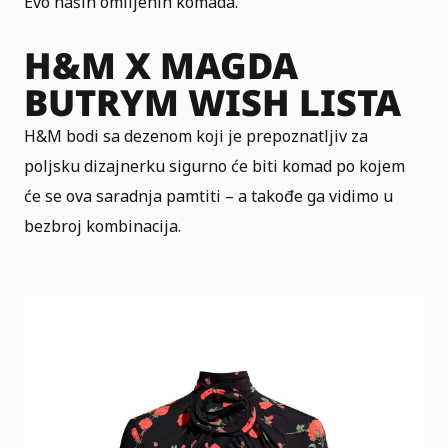
Evo naših omiljenih komada.
H&M X MAGDA
BUTRYM WISH LISTA
H&M bodi sa dezenom koji je prepoznatljiv za
poljsku dizajnerku sigurno će biti komad po kojem
će se ova saradnja pamtiti – a takođe ga vidimo u
bezbroj kombinacija.