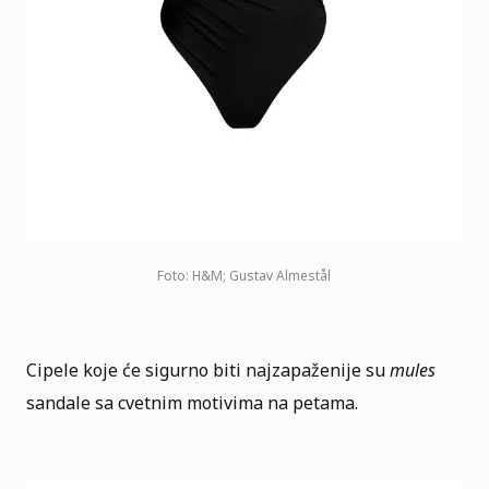
Foto: H&M; Gustav Almestål
Cipele koje će sigurno biti najzapaženije su
mules
sandale sa cvetnim motivima na petama.