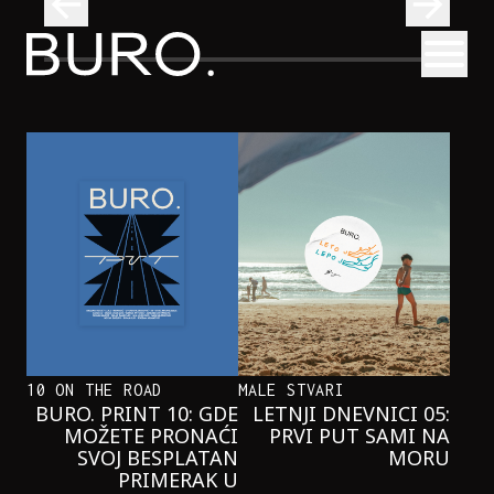
BURO.
Otvori
Onaj jedan proizvod koji stalno selimo sa police u torbe
BURO.MEN
ONAJ JEDAN PROIZVOD KOJI
STALNO SELIMO SA POLICE U
TORBE
10 ON THE ROAD
MALE STVARI
BURO. PRINT 10: GDE
LETNJI DNEVNICI 05:
MOŽETE PRONAĆI
PRVI PUT SAMI NA
SVOJ BESPLATAN
MORU
PRIMERAK U