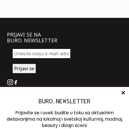
PRIJAVI SE NA
BURO. NEWSLETTER
Instagram
Facebook
BURO.NEWSLETTER
O nama
Oglašavanje
Prijavite se i uvek budite u toku sa aktuelnim
Kontakt
dešavanjima na lokalnoj i svetskoj kulturnoj, modnoj,
beauty i dizajn sceni.