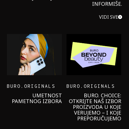
INFORMIŠE.
VIDI SVE
BURO.ORIGINALS
BURO.ORIGINALS
LEVI’S ON THE ROAD
PROBALA SAM NOVU
GARNIER KREMU I
NIKADA NIŠTA
LAGANIJE NISAM
KORISTILA