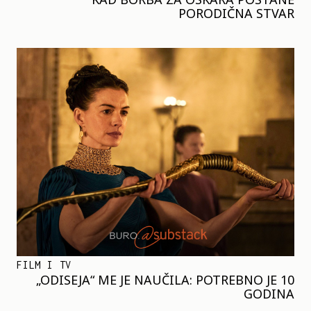
PORODIČNA STVAR
FILM I TV
„ODISEJA“ ME JE NAUČILA: POTREBNO JE 10
GODINA