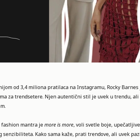
mijom od 3,4 miliona pratilaca na Instagramu,
Rocky Barnes
ma za trendsetere. Njen autentični stil je uvek u trendu, ali
om.
 fashion mantra je
more is more
, voli svetle boje, upečatlj
 senzibiliteta. Kako sama kaže, prati trendove, ali uvek pazi