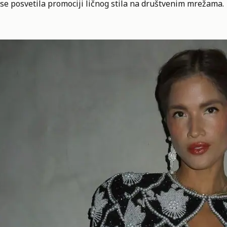
se posvetila promociji ličnog stila na društvenim mrežama.