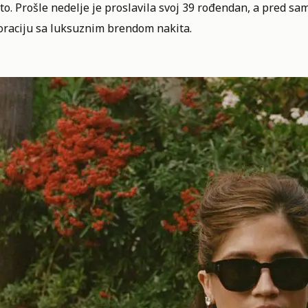
o. Prošle nedelje je proslavila svoj 39 rođendan, a pred sam
oraciju sa luksuznim brendom nakita.