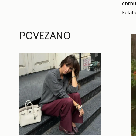
obrnut
kolab
POVEZANO