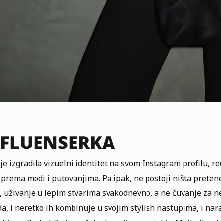
NFLUENSERKA
je izgradila vizuelni identitet na svom Instagram profilu, red
 prema modi i putovanjima. Pa ipak, ne postoji ništa pretenci
, uživanje u lepim stvarima svakodnevno, a ne čuvanje za nek
, i neretko ih kombinuje u svojim stylish nastupima, i nar