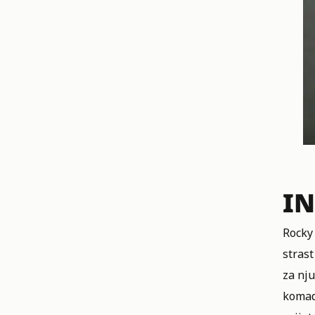
I
Rocky 
strast
za nju
komada