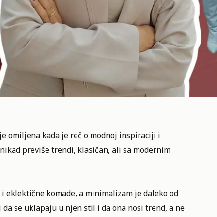
je omiljena kada je reč o modnoj inspiraciji i
 nikad previše trendi, klasičan, ali sa modernim
ive i eklektične komade, a minimalizam je daleko od
 da se uklapaju u njen stil i da ona nosi trend, a ne