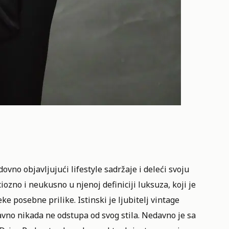
ovno objavljujući lifestyle sadržaje i deleći svoju
ozno i neukusno u njenoj definiciji luksuza, koji je
e posebne prilike. Istinski je ljubitelj vintage
avno nikada ne odstupa od svog stila. Nedavno je sa