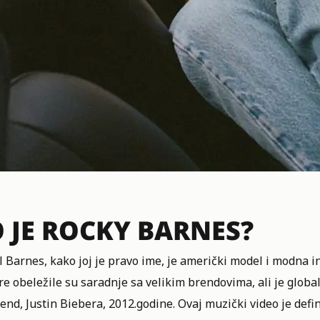
 JE ROCKY BARNES?
 Barnes, kako joj je pravo ime, je američki model i modna i
re obeležile su saradnje sa velikim brendovima, ali je glob
end, Justin Biebera, 2012.godine. Ovaj muzički video je defin