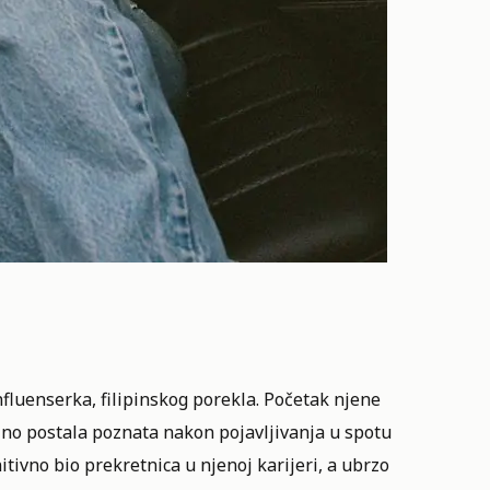
nfluenserka, filipinskog porekla. Početak njene
alno postala poznata nakon pojavljivanja u spotu
itivno bio prekretnica u njenoj karijeri, a ubrzo