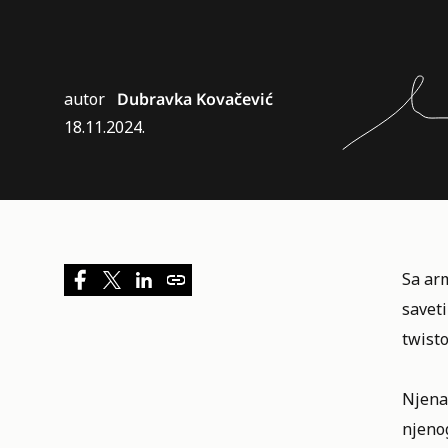
autor
Dubravka Kovačević
18.11.2024.
Sa ar
saveti
twist
Njena
njenog