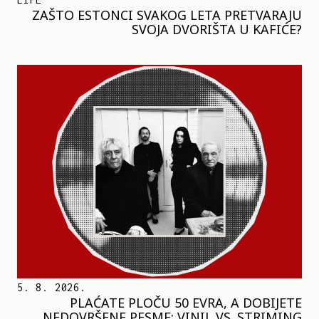
ZAŠTO ESTONCI SVAKOG LETA PRETVARAJU
SVOJA DVORIŠTA U KAFIĆE?
5. 8. 2026.
PLAĆATE PLOČU 50 EVRA, A DOBIJETE
NEDOVRŠENE PESME: VINIL VS. STRIMING