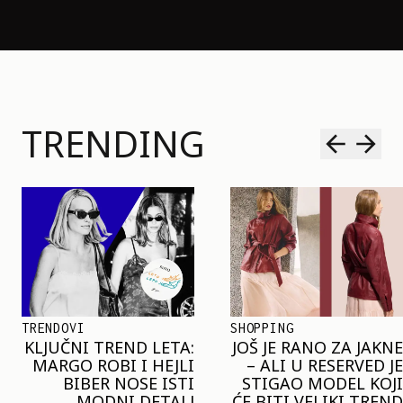
TRENDING
SHOPPING
TRENDOVI
JOŠ JE RANO ZA JAKNE
NAJVEĆI MIKRO-
– ALI U RESERVED JE
TREND SEZONE VAS
STIGAO MODEL KOJI
POZIVA DA SPOJITE
ĆE BITI VELIKI TREND
NESPOJIVO