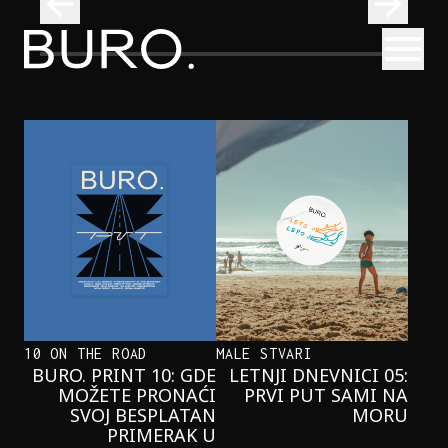
BURO.
Otvori
Najčistija kupališta u Srbiji koja posećujemo ovog leta
PUTOVANJA
NAJČISTIJA KUPALIŠTA U SRBIJI KOJA
POSEĆUJEMO OVOG LETA
10 ON THE ROAD
MALE STVARI
BURO. PRINT 10: GDE
LETNJI DNEVNICI 05:
MOŽETE PRONAĆI
PRVI PUT SAMI NA
SVOJ BESPLATAN
MORU
PRIMERAK U