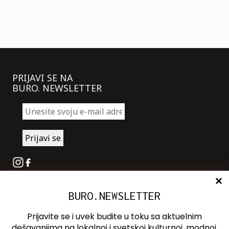
PRIJAVI SE NA
BURO. NEWSLETTER
Instagram
Facebook
BURO.NEWSLETTER
O nama
Oglašavanje
Prijavite se i uvek budite u toku sa aktuelnim
Kontakt
dešavanjima na lokalnoj i svetskoj kulturnoj, modnoj,