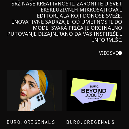
SRŽ NAŠE KREATIVNOSTI. ZARONITE U SVET
EKSKLUZIVNIH MIKROSAJTOVA I
EDITORIJALA KOJI DONOSE SVEŽE,
INOVATIVNE SADRŽAJE. OD UMETNOSTI DO
MODE, SVAKA PRIČA JE ORGINALNO
PUTOVANJE DIZAJNIRANO DA VAS INSPIRIŠE I
INFORMIŠE.
VIDI SVE
BURO.ORIGINALS
BURO.ORIGINALS
LEVI’S ON THE ROAD
PROBALA SAM NOVU