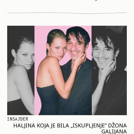
INSAJDER
HALJINA KOJA JE BILA „ISKUPLJENJE“ DŽONA
GALIJANA