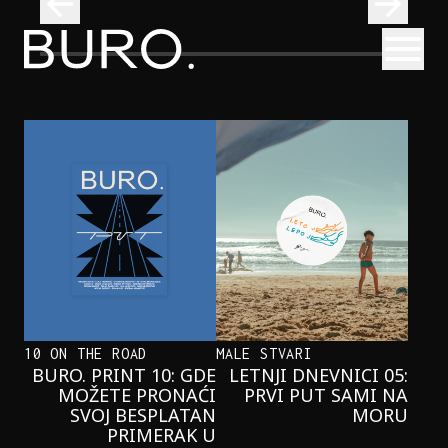
BURO.
Otvori
Neobična priča o bliznakinjama koje su inspirisale novi He
FILM I TV
NEOBIČNA PRIČA O BLIZNAKINJAMA
KOJE SU INSPIRISALE NOVI
HERCOGOV FILM
10 ON THE ROAD
MALE STVARI
BURO. PRINT 10: GDE
LETNJI DNEVNICI 05:
MOŽETE PRONAĆI
PRVI PUT SAMI NA
SVOJ BESPLATAN
MORU
PRIMERAK U