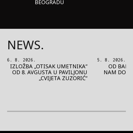
BEOGRADU
NEWS.
5. 8. 2026.
5. 8. 2026.
OD BAROKA DO REJVA: ŠTA
PEDJA 
NAM DONOSI NOVI BUPBAP
MOTIVE 
FESTIVAL?
PRES
rethodna slika
Next image