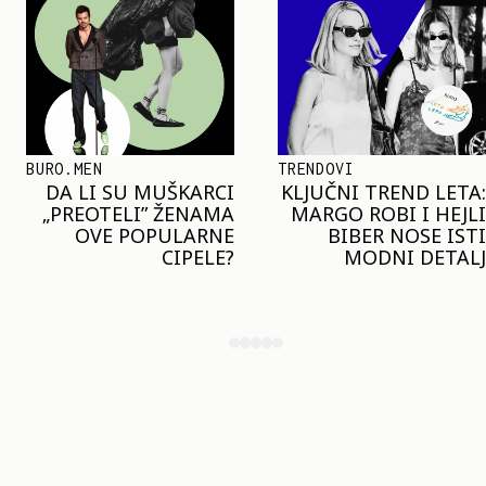
TRENDOVI
SHOPPING
KLJUČNI TREND LETA:
JOŠ JE RANO ZA JAKNE
MARGO ROBI I HEJLI
– ALI U RESERVED JE
BIBER NOSE ISTI
STIGAO MODEL KOJI
MODNI DETALJ
ĆE BITI VELIKI TREND