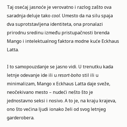
Taj osećaj jasnoće je verovatno i razlog zašto ova
saradnja deluje tako
cool
. Umesto da na silu spaja
dva suprotstavljena identiteta, ona pronalazi
prirodnu sredinu između pristupačnosti brenda
Mango i intelektualnog faktora modne kuće Eckhaus
Latta.
I to samopouzdanje se jasno vidi. U trenutku kada
letnje odevanje ide ili u
resort-boho
stil ili u
minimalizam, Mango x Eckhaus Latta daje sveže,
neočekivano mesto – nudeći nešto što je
jednostavno seksi i nosivo. A to je, na kraju krajeva,
ono što većina ljudi ionako želi od svog letnjeg
garderobera.