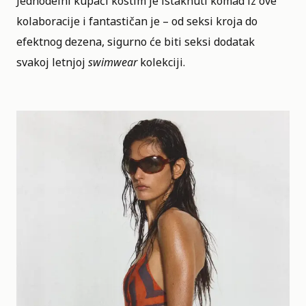
Jednodelni kupaći kostim je istaknuti komad iz ove
kolaboracije i fantastičan je – od seksi kroja do
efektnog dezena, sigurno će biti seksi dodatak
svakoj letnjoj
swimwear
kolekciji.