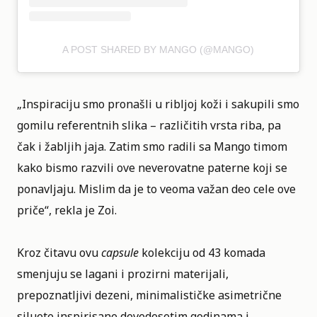
A POST SHARED BY MANGO (@MANGO)
„Inspiraciju smo pronašli u ribljoj koži i sakupili smo
gomilu referentnih slika – različitih vrsta riba, pa
čak i žabljih jaja. Zatim smo radili sa Mango timom
kako bismo razvili ove neverovatne paterne koji se
ponavljaju. Mislim da je to veoma važan deo cele ove
priče“, rekla je Zoi.
Kroz čitavu ovu
capsule
kolekciju od 43 komada
smenjuju se lagani i prozirni materijali,
prepoznatljivi dezeni, minimalističke asimetrične
siluete inspirisane devedesetim godinama i,