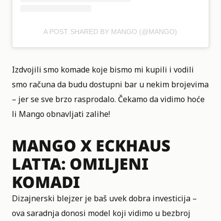
A POST SHARED BY MANGO (@MANGO)
Izdvojili smo komade koje bismo mi kupili i vodili
smo računa da budu dostupni bar u nekim brojevima
– jer se sve brzo rasprodalo. Čekamo da vidimo hoće
li Mango obnavljati zalihe!
MANGO X ECKHAUS
LATTA: OMILJENI
KOMADI
Dizajnerski blejzer je baš uvek dobra investicija –
ova saradnja donosi model koji vidimo u bezbroj