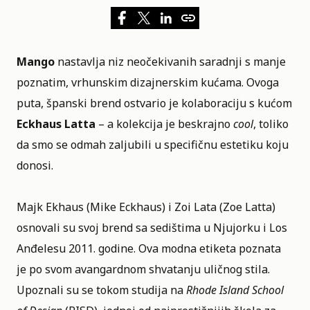
Mango
nastavlja niz neočekivanih saradnji s manje
poznatim, vrhunskim dizajnerskim kućama. Ovoga
puta, španski brend ostvario je kolaboraciju s kućom
Eckhaus Latta
– a kolekcija je beskrajno
cool
, toliko
da smo se odmah zaljubili u specifičnu estetiku koju
donosi.
Majk Ekhaus (Mike Eckhaus) i Zoi Lata (Zoe Latta)
osnovali su svoj brend sa sedištima u Njujorku i Los
Anđelesu 2011. godine. Ova modna etiketa poznata
je po svom avangardnom shvatanju uličnog stila.
Upoznali su se tokom studija na
Rhode Island School