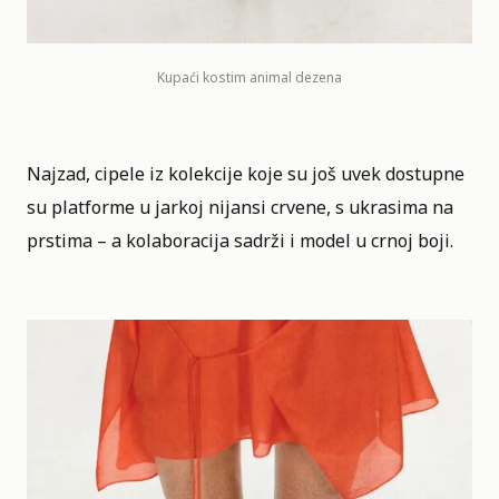
Kupaći kostim animal dezena
Najzad, cipele iz kolekcije koje su još uvek dostupne
su platforme u jarkoj nijansi crvene, s ukrasima na
prstima – a kolaboracija sadrži i model u crnoj boji.