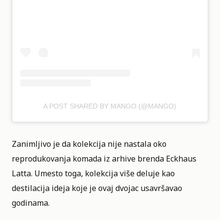
A POST SHARED BY MANGO (@MANGO)
Zanimljivo je da kolekcija nije nastala oko
reprodukovanja komada iz arhive brenda Eckhaus
Latta. Umesto toga, kolekcija više deluje kao
destilacija ideja koje je ovaj dvojac usavršavao
godinama.