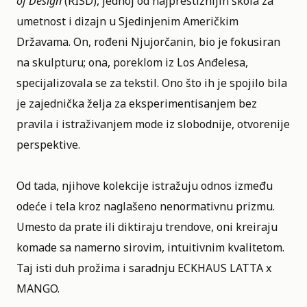
of Design
(RISD), jednoj od najprestižnijih škola za
umetnost i dizajn u Sjedinjenim Američkim
Državama. On, rođeni Njujorčanin, bio je fokusiran
na skulpturu; ona, poreklom iz Los Anđelesa,
specijalizovala se za tekstil. Ono što ih je spojilo bila
je zajednička želja za eksperimentisanjem bez
pravila i istraživanjem mode iz slobodnije, otvorenije
perspektive.
Od tada, njihove kolekcije istražuju odnos između
odeće i tela kroz naglašeno nenormativnu prizmu.
Umesto da prate ili diktiraju trendove, oni kreiraju
komade sa namerno sirovim, intuitivnim kvalitetom.
Taj isti duh prožima i saradnju ECKHAUS LATTA x
MANGO.