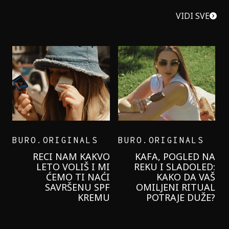
VIDI SVE
BURO.ORIGINALS
BURO.ORIGINALS
IMAMO
SAMO PRATI
DEFINITIVNU
LEGENDE: ŠTA
RUTINU NEGE TANKE
POVEZUJE SVE NAŠE
KOSE ZA
NAJLEPŠE USPOMENE
MAKSIMALAN
NA LETO U
VOLUMEN – U TRI
BEOGRADU?
KORAKA