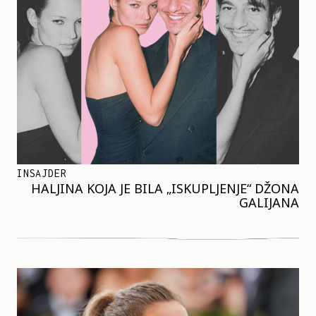
INSAJDER
HALJINA KOJA JE BILA „ISKUPLJENJE“ DŽONA
GALIJANA