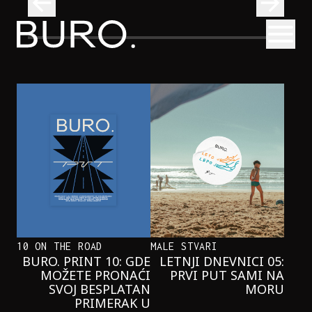
BURO.
Otvori
Kad se ispod Trga republike začuje okean: Sve o izložbi „Atl
INTERVJUI
KAD SE ISPOD TRGA REPUBLIKE
ZAČUJE OKEAN: SVE O IZLOŽBI
„ATLANTIS”
10 ON THE ROAD
MALE STVARI
BURO. PRINT 10: GDE
LETNJI DNEVNICI 05:
MOŽETE PRONAĆI
PRVI PUT SAMI NA
SVOJ BESPLATAN
MORU
PRIMERAK U