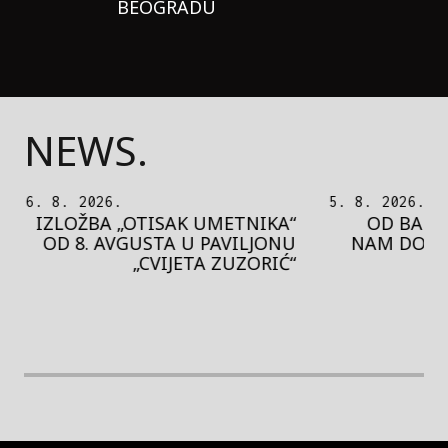
BEOGRADU
NEWS.
6. 8. 2026.
5. 8. 2026.
IZLOŽBA „OTISAK UMETNIKA“
OD BAROK
OD 8. AVGUSTA U PAVILJONU
NAM DONO
„CVIJETA ZUZORIĆ“
rethodna slika
Next image