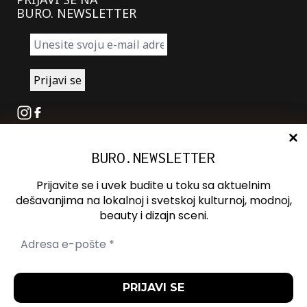
BURO. NEWSLETTER
Instagram
Facebook
BURO.NEWSLETTER
O nama
Oglašavanje
Prijavite se i uvek budite u toku sa aktuelnim
Kontakt
dešavanjima na lokalnoj i svetskoj kulturnoj, modnoj,
beauty i dizajn sceni.
Spotify
Otvori ili zatvori pretragu