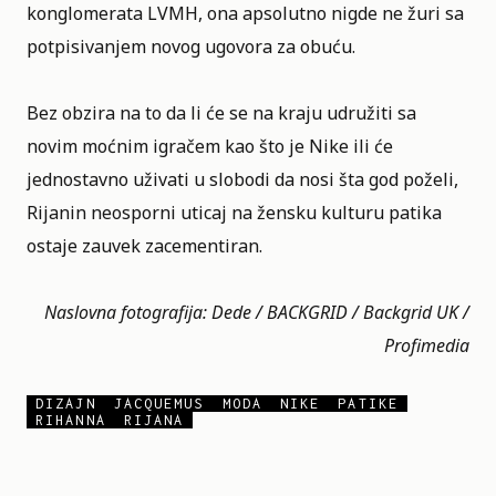
konglomerata LVMH, ona apsolutno nigde ne žuri sa
potpisivanjem novog ugovora za obuću.
Bez obzira na to da li će se na kraju udružiti sa
novim moćnim igračem kao što je Nike ili će
jednostavno uživati u slobodi da nosi šta god poželi,
Rijanin neosporni uticaj na žensku kulturu patika
ostaje zauvek zacementiran.
Naslovna fotografija: Dede / BACKGRID / Backgrid UK /
Profimedia
DIZAJN
JACQUEMUS
MODA
NIKE
PATIKE
RIHANNA
RIJANA