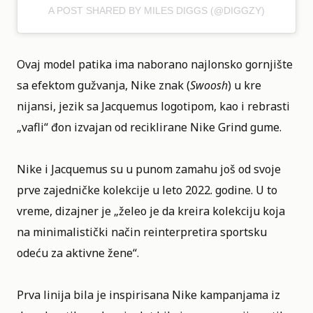
A POST SHARED BY MILES DIGGS (@DIGGZY)
Ovaj model patika ima naborano najlonsko gornjište
sa efektom gužvanja, Nike znak (
Swoosh
) u kre
nijansi, jezik sa Jacquemus logotipom, kao i rebrasti
„vafli“ đon izvajan od reciklirane Nike Grind gume.
Nike i Jacquemus su u punom zamahu još od svoje
prve zajedničke kolekcije u leto 2022. godine. U to
vreme, dizajner je „želeo je da kreira kolekciju koja
na minimalistički način reinterpretira sportsku
odeću za aktivne žene“.
Prva linija bila je inspirisana Nike kampanjama iz