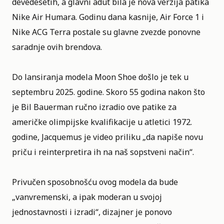
devedesetih, a glavni adut bila je nova verzija patika
Nike Air Humara. Godinu dana kasnije, Air Force 1 i
Nike ACG Terra postale su glavne zvezde ponovne
saradnje ovih brendova.
Do lansiranja modela Moon Shoe došlo je tek u
septembru 2025. godine. Skoro 55 godina nakon što
je Bil Bauerman ručno izradio ove patike za
američke olimpijske kvalifikacije u atletici 1972.
godine, Jacquemus je video priliku „da napiše novu
priču i reinterpretira ih na naš sopstveni način“.
Privučen sposobnošću ovog modela da bude
„vanvremenski, a ipak moderan u svojoj
jednostavnosti i izradi“, dizajner je ponovo