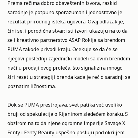
Prema rečima dobro obaveštenih izvora, raskid
saradnje je potpuno sporazuman i jednostavno je
rezultat prirodnog isteka ugovora. Ovaj odlazak je,
čini se, i porodična stvar; isti izvori ukazuju na to da
se i kreativno partnerstvo ASAP Rokija sa brendom
PUMA takođe privodi kraju. Očekuje se da će se
njegovi poslednji zajednički modeli sa ovim brendom
naći u prodaji ovog proleća, što signalizira mnogo
širi reset u strategiji brenda kada je reč o saradnji sa
poznatim ličnostima.
Dok se PUMA prestrojava, svet patika već uveliko
bruji od spekulacija o Rijaninom sledećem koraku. S
obzirom na to da njene ogromne imperije Savage X
Fenty i Fenty Beauty uspešno posluju pod okriljem