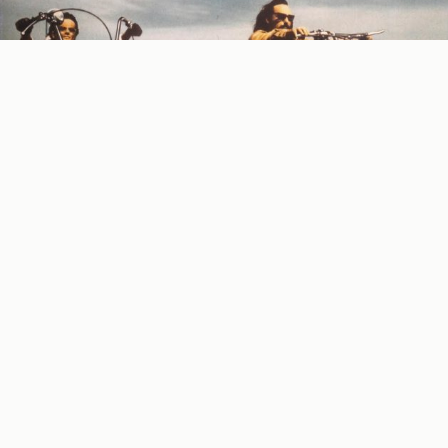
Slikar i pisac
Luka Tripković
objašnjava kako je, nakon
što je vekovima u zapadnoj vizuelnoj umetnosti