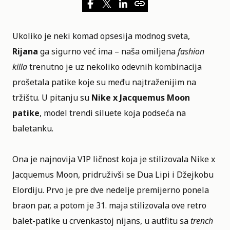
Ukoliko je neki komad opsesija modnog sveta,
Rijana
ga sigurno već ima – naša omiljena
fashion
killa
trenutno je uz nekoliko odevnih kombinacija
prošetala patike koje su među najtraženijim na
tržištu. U pitanju su
Nike x Jacquemus Moon
patike
, model trendi siluete koja podseća na
baletanku.
Ona je najnovija VIP ličnost koja je stilizovala Nike x
Jacquemus Moon, pridruživši se Dua Lipi i Džejkobu
Elordiju. Prvo je pre dve nedelje premijerno ponela
braon par, a potom je 31. maja stilizovala ove retro
balet-patike u crvenkastoj nijans, u autfitu sa
trench