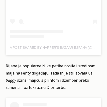
A POST SHARED BY HARPER'S BAZAAR ESPAÑA (@HARPERSBAZAARES)
Rijana je popularne Nike
patike
nosila i sredinom
maja na Fenty događaju. Tada ih je stilizovala uz
baggy
džins, majicu s printom i džemper preko
ramena – uz luksuznu Dior torbu.