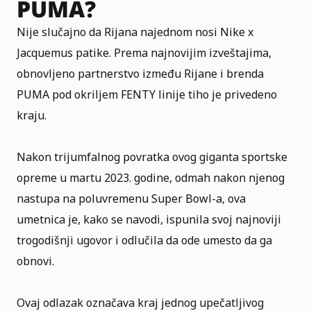
PUMA?
Nije slučajno da Rijana najednom nosi Nike x
Jacquemus patike. Prema najnovijim izveštajima,
obnovljeno partnerstvo između Rijane i brenda
PUMA pod okriljem FENTY linije tiho je privedeno
kraju.
Nakon trijumfalnog povratka ovog giganta sportske
opreme u martu 2023. godine, odmah nakon njenog
nastupa na poluvremenu Super Bowl-a, ova
umetnica je, kako se navodi, ispunila svoj najnoviji
trogodišnji ugovor i odlučila da ode umesto da ga
obnovi.
Ovaj odlazak označava kraj jednog upečatljivog