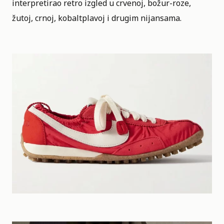
interpretirao retro izgled u crvenoj, božur-roze,
žutoj, crnoj, kobaltplavoj i drugim nijansama.