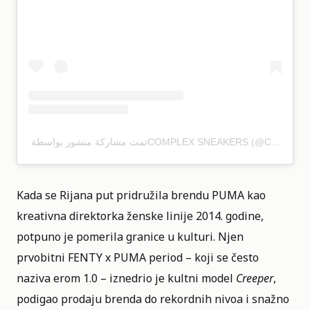
Kada se Rijana put pridružila brendu PUMA kao
kreativna direktorka ženske linije 2014. godine,
potpuno je pomerila granice u kulturi. Njen
prvobitni FENTY x PUMA period – koji se često
naziva erom 1.0 – iznedrio je kultni model
Creeper
,
podigao prodaju brenda do rekordnih nivoa i snažno