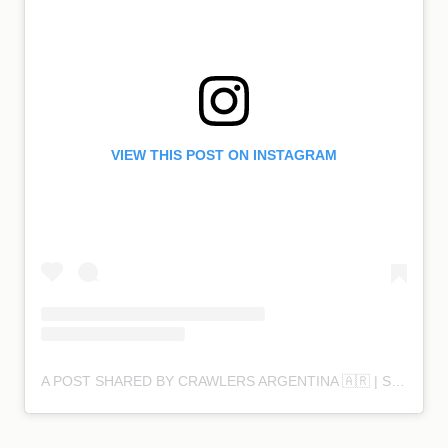
VIEW THIS POST ON INSTAGRAM
A POST SHARED BY CRAWLERS ARGENTINA 🇦🇷 | SNEAKERS & STREETWEAR NEWS (@CRAWLERSNEWS)