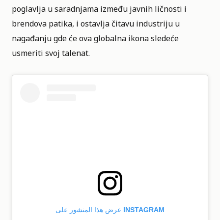
poglavlja u saradnjama između javnih ličnosti i
brendova patika, i ostavlja čitavu industriju u
nagađanju gde će ova globalna ikona sledeće
usmeriti svoj talenat.
عرض هذا المنشور على INSTAGRAM