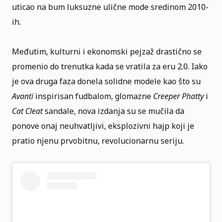
uticao na bum luksuzne ulične mode sredinom 2010-
ih.
Međutim, kulturni i ekonomski pejzaž drastično se
promenio do trenutka kada se vratila za eru 2.0. Iako
je ova druga faza donela solidne modele kao što su
Avanti
inspirisan fudbalom, glomazne
Creeper
Phatty
i
Cat Cleat
sandale, nova izdanja su se mučila da
ponove onaj neuhvatljivi, eksplozivni hajp koji je
pratio njenu prvobitnu, revolucionarnu seriju.