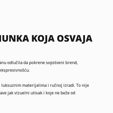
MUNKA KOJA OSVAJA
lanu odlučila da pokrene sopstveni brend,
ekspresivnošću.
, luksuznim materijalima i ručnoj izradi. To nije
ve jak vizuelni utisak i koje ne beže od