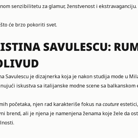
nom senzibilitetu za glamur, ženstvenost i ekstravaganciju.
što će brzo pokoriti svet.
ISTINA SAVULESCU: RU
OLIVUD
na Savulescu je dizajnerka koja je nakon studija mode u Mi
nujući iskustva sa italijanske modne scene sa balkanskom 
mih početaka, njen rad karakteriše fokus na
couture
estetici
i brend, ali je njena je namenjena ženama koje žele da osta
lnosti.