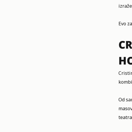
izraže
Evo za
CR
H
Cristi
kombi
Od sa
masovn
teatra