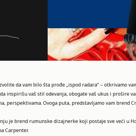
volite da vam bilo šta prođe „ispod radara“ – otkrivamo va
da inspirišu vaš stil odevanja, obogate vaš ukus i prošire
ma, perspektivama. Ovoga puta, predstavljamo vam brend
Cr
nju je brend rumunske dizajnerke koji postaje sve veći u Ho
na Carpenter.