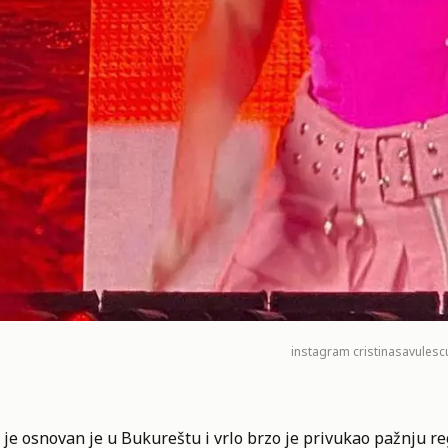
instagram
cristinasavulescu
 je osnovan je u Bukureštu i vrlo brzo je privukao pažnju 