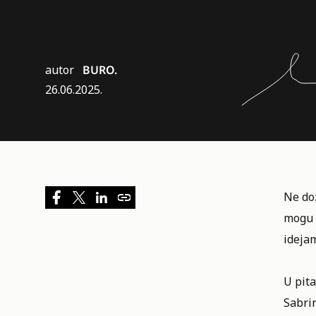
autor
BURO.
26.06.2025.
Ne doz
mogu 
ideja
U pita
Sabri