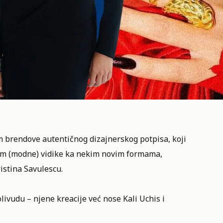
m brendove autentičnog dizajnerskog potpisa, koji
 vam (modne) vidike ka nekim novim formama,
istina Savulescu
.
livudu – njene kreacije već nose Kali Uchis i