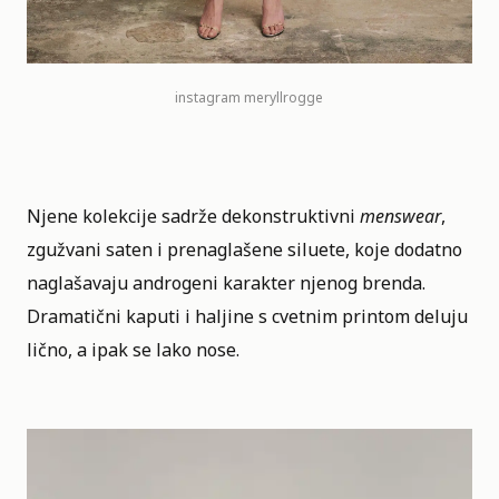
instagram meryllrogge
Njene kolekcije sadrže dekonstruktivni
menswear
,
zgužvani saten i prenaglašene siluete, koje dodatno
naglašavaju androgeni karakter njenog brenda.
Dramatični kaputi i haljine s cvetnim printom deluju
lično, a ipak se lako nose.