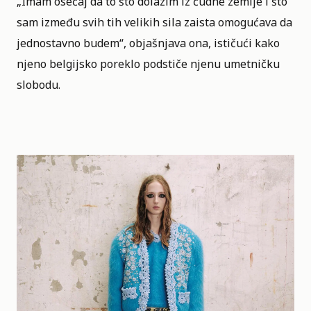
„Imam osećaj da to što dolazim iz čudne zemlje i što
sam između svih tih velikih sila zaista omogućava da
jednostavno budem“, objašnjava ona, ističući kako
njeno belgijsko poreklo podstiče njenu umetničku
slobodu.