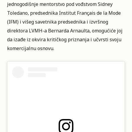
jednogodišnje mentorstvo pod vođstvom Sidney
Toledano, predsednika Institut Français de la Mode
(IFM) i višeg savetnika predsednika i izvršnog
direktora LVMH-a Bernarda Arnaulta, omogućiće joj
da izađe iz okvira kritičkog priznanja i učvrsti svoju
komercijalnu osnovu.