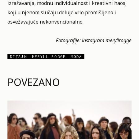
izražavanja, modnu individualnost i kreativni haos,
koji u njenom slučaju deluje vrlo promišljeno i
osvežavajuće nekonvencionalno.
Fotografije: instagram
meryllrogge
DIZAJN
MERYLL ROGGE
MODA
POVEZANO