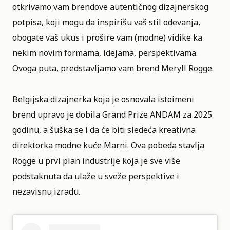
otkrivamo vam brendove autentičnog dizajnerskog
potpisa, koji mogu da inspirišu vaš stil odevanja,
obogate vaš ukus i prošire vam (modne) vidike ka
nekim novim formama, idejama, perspektivama.
Ovoga puta, predstavljamo vam brend
Meryll Rogge
.
Belgijska dizajnerka koja je osnovala istoimeni
brend upravo je dobila Grand Prize ANDAM za 2025.
godinu, a šuška se i da će biti sledeća kreativna
direktorka modne kuće Marni. Ova pobeda stavlja
Rogge u prvi plan industrije koja je sve više
podstaknuta da ulaže u sveže perspektive i
nezavisnu izradu.