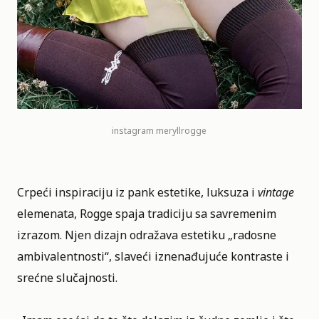
instagram
meryllrogge
Crpeći inspiraciju iz pank estetike, luksuza i
vintage
elemenata, Rogge spaja tradiciju sa savremenim
izrazom. Njen dizajn odražava estetiku „radosne
ambivalentnosti“, slaveći iznenađujuće kontraste i
srećne slučajnosti.