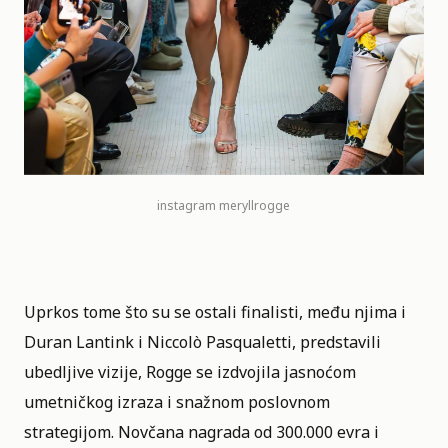
instagram meryllrogge
Uprkos tome što su se ostali finalisti, među njima i
Duran Lantink
i Niccolò Pasqualetti, predstavili
ubedljive vizije, Rogge se izdvojila jasnoćom
umetničkog izraza i snažnom poslovnom
strategijom. Novčana nagrada od 300.000 evra i