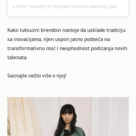
A POST SHARED BY ANDAM FASHION AWARDS (@ANDAMFASHIONAWARDS)
Kako luksuzni brendovi nastoje da usklade tradiciju
sa inovacijama, njen uspon jasno podseća na
transformativnu moć i neophodnost podizanja novih
talenata.
Saznajte nešto više o njoj!