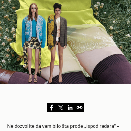
Ne dozvolite da vam bilo šta prođe „ispod radara“ –