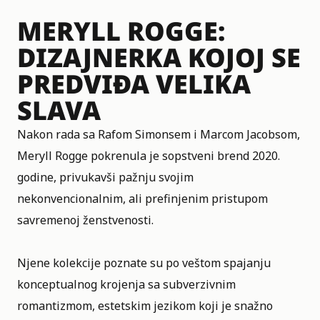
MERYLL ROGGE:
DIZAJNERKA KOJOJ SE
PREDVIĐA VELIKA
SLAVA
Nakon rada sa Rafom Simonsem i Marcom Jacobsom,
Meryll Rogge pokrenula je sopstveni brend 2020.
godine, privukavši pažnju svojim
nekonvencionalnim, ali prefinjenim pristupom
savremenoj ženstvenosti.
Njene kolekcije poznate su po veštom spajanju
konceptualnog krojenja sa subverzivnim
romantizmom, estetskim jezikom koji je snažno