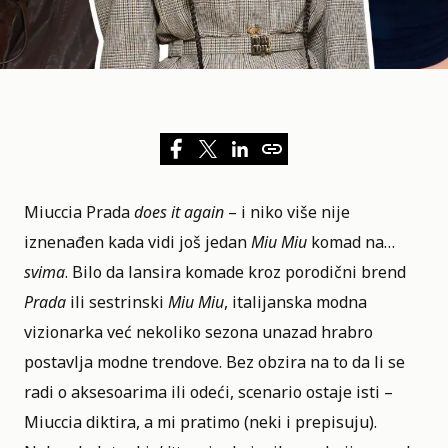
Miuccia Prada
does it again
– i niko više nije
iznenađen kada vidi još jedan
Miu Miu
komad na…
svima
. Bilo da lansira komade kroz porodični brend
Prada
ili sestrinski
Miu Miu
, italijanska modna
vizionarka već nekoliko sezona unazad hrabro
postavlja modne trendove. Bez obzira na to da li se
radi o aksesoarima ili odeći, scenario ostaje isti –
Miuccia diktira, a mi pratimo (neki i prepisuju).