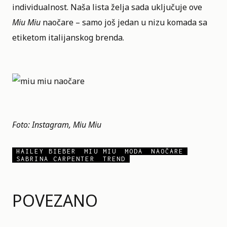
individualnost. Naša lista želja sada uključuje ove
Miu Miu
naočare – samo još jedan u nizu komada sa
etiketom italijanskog brenda.
Foto: Instagram, Miu Miu
HAILEY BIEBER
MIU MIU
MODA
NAOČARE
SABRINA CARPENTER
TREND
POVEZANO