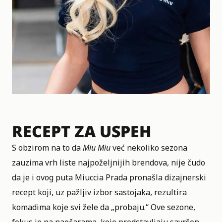
RECEPT ZA USPEH
S obzirom na to da
Miu Miu
već nekoliko sezona
zauzima vrh liste najpoželjnijih brendova, nije čudo
da je i ovog puta Miuccia Prada pronašla dizajnerski
recept koji, uz pažljiv izbor sastojaka, rezultira
komadima koje svi žele da „probaju.“ Ove sezone,