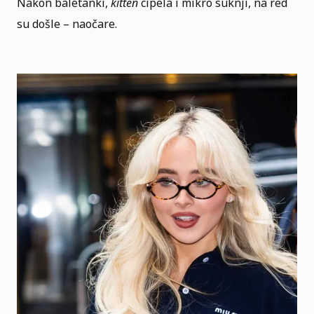
Nakon baletanki,
kitten
cipela i mikro suknji, na red
su došle – naočare.