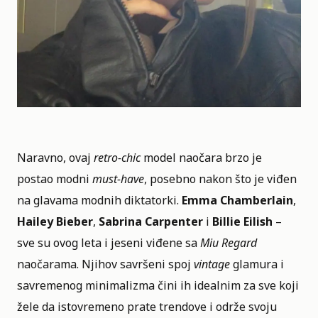
Naravno, ovaj
retro-chic
model naočara brzo je
postao modni
must-have
, posebno nakon što je viđen
na glavama modnih diktatorki.
Emma Chamberlain
,
Hailey Bieber
,
Sabrina Carpenter
i
Billie Eilish
–
sve su ovog leta i jeseni viđene sa
Miu Regard
naočarama
. Njihov savršeni spoj
vintage
glamura i
savremenog minimalizma čini ih idealnim za sve koji
žele da istovremeno prate trendove i održe svoju