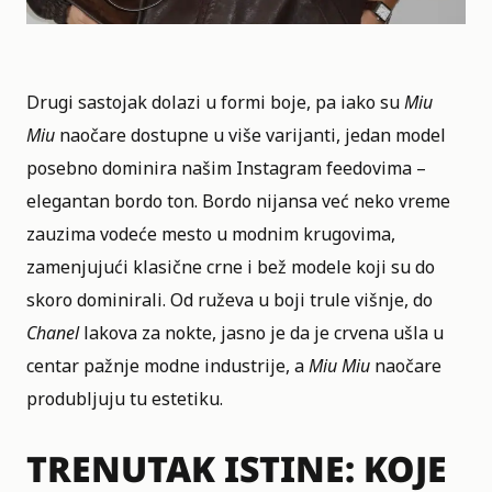
Drugi sastojak dolazi u formi boje, pa iako su
Miu
Miu
naočare dostupne u više varijanti, jedan model
posebno dominira našim Instagram feedovima –
elegantan bordo ton. Bordo nijansa već neko vreme
zauzima vodeće mesto u modnim krugovima,
zamenjujući klasične crne i bež modele koji su do
skoro dominirali. Od
ruževa u boji trule višnje
, do
Chanel
lakova za nokte, jasno je da je crvena ušla u
centar pažnje modne industrije, a
Miu Miu
naočare
produbljuju tu estetiku.
TRENUTAK ISTINE: KOJE