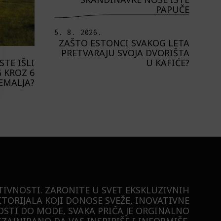
PAPUČE
5. 8. 2026.
ZAŠTO ESTONCI SVAKOG LETA
PRETVARAJU SVOJA DVORIŠTA
U KAFIĆE?
STE IŠLI
 KROZ 6
EMALJA?
TIVNOSTI. ZARONITE U SVET EKSKLUZIVNIH
ITORIJALA KOJI DONOSE SVEŽE, INOVATIVNE
STI DO MODE, SVAKA PRIČA JE ORGINALNO