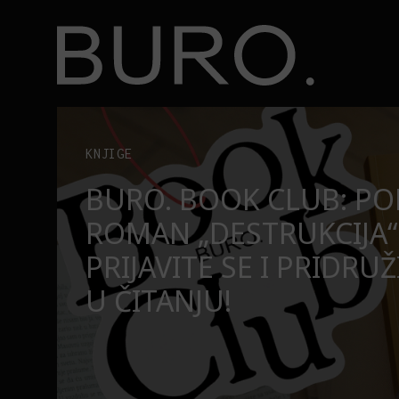
BURO.
užite nam se u čitanju!
Beograd, Bajaga i osamdesete: Mjuzikl koji ne pr
POZORIŠTE
O
BEOGRAD, BAJAGA I O
MJUZIKL KOJI NE PRO
SE