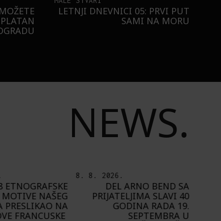
MALE STVARI
 MOŽETE
LETNJI DNEVNICI 05: PRVI PUT
SPLATAN
SAMI NA MORU
EOGRADU
NEWS.
.
7. 8. 2026.
6. 8.
 ARNO BEND SA
PLAYING NARRATIVES +:
ELJIMA SLAVI 40
OD IDEJE DO IGRE
ODINA RADA 19.
A
SEPTEMBRA U