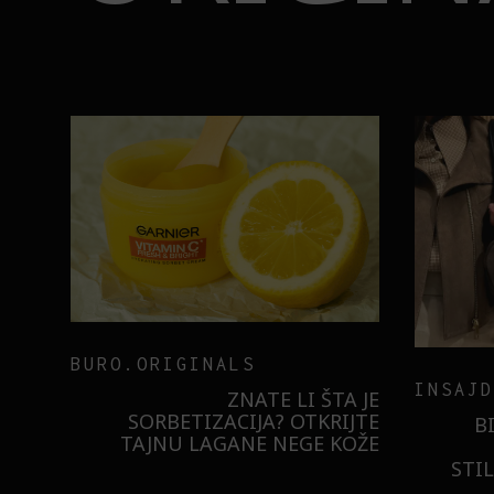
BURO.ORIGINALS
INSAJD
RNIER
ZNATE LI ŠTA JE
 NIŠTA
SORBETIZACIJA? OTKRIJTE
B
ISTILA
TAJNU LAGANE NEGE KOŽE
STI