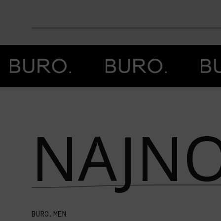
Prethodna slika
Next image
NAJNO
BURO.MEN