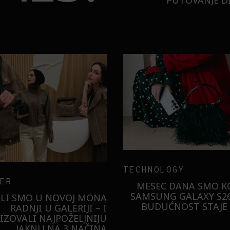
PUTOVANJE DI
TECHNOLOGY
ER
MESEC DANA SMO KO
SAMSUNG GALAXY S26
ILI SMO U NOVOJ MONA
BUDUĆNOST STAJE 
RADNJI U GALERIJI – I
LIZOVALI NAJPOŽELJNIJU
JAKNU NA 3 NAČINA