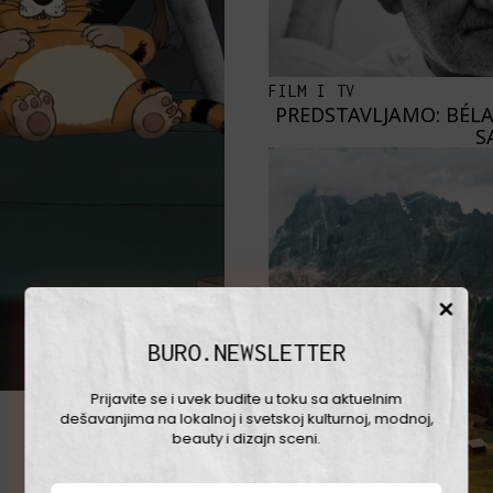
FILM I TV
PREDSTAVLJAMO: BÉLA
S
BURO.NEWSLETTER
Prijavite se i uvek budite u toku sa aktuelnim
dešavanjima na lokalnoj i svetskoj kulturnoj, modnoj,
beauty i dizajn sceni.