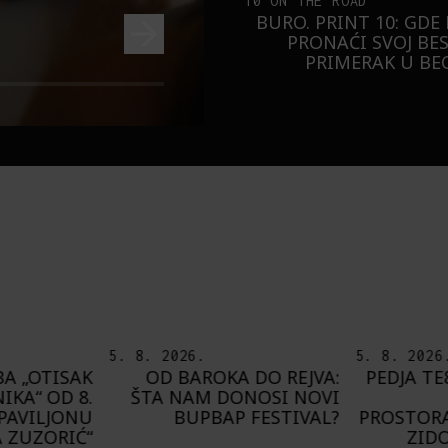
10 ON THE ROAD
BURO. PRINT 10: GDE
PRONAĆI SVOJ BE
PRIMERAK U B
5. 8. 2026.
8. 8. 2026
 DO REJVA:
PEDJA TE8 ETNOGRAFSKE
DEL
NOSI NOVI
MOTIVE NAŠEG
PRIJAT
FESTIVAL?
PROSTORA PRESLIKAO NA
G
ZIDOVE FRANCUSKE