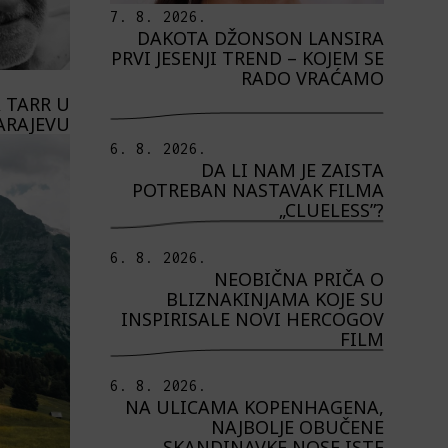
7. 8. 2026.
DAKOTA DŽONSON LANSIRA
PRVI JESENJI TREND – KOJEM SE
RADO VRAĆAMO
 TARR U
ARAJEVU
6. 8. 2026.
DA LI NAM JE ZAISTA
POTREBAN NASTAVAK FILMA
„CLUELESS”?
6. 8. 2026.
NEOBIČNA PRIČA O
BLIZNAKINJAMA KOJE SU
INSPIRISALE NOVI HERCOGOV
FILM
6. 8. 2026.
NA ULICAMA KOPENHAGENA,
NAJBOLJE OBUČENE
SKANDINAVKE NOSE ISTE