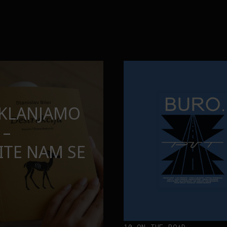
opuštamo
Onaj jedan proizvod koji stalno
BURO.MEN
SAMDESETE:
ONAJ JEDAN 
PUŠTAMO
STALNO SELI
TORBE