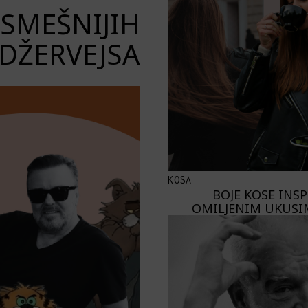
JSMEŠNIJIH
DŽERVEJSA
KOSA
BOJE KOSE INS
OMILJENIM UKUSI