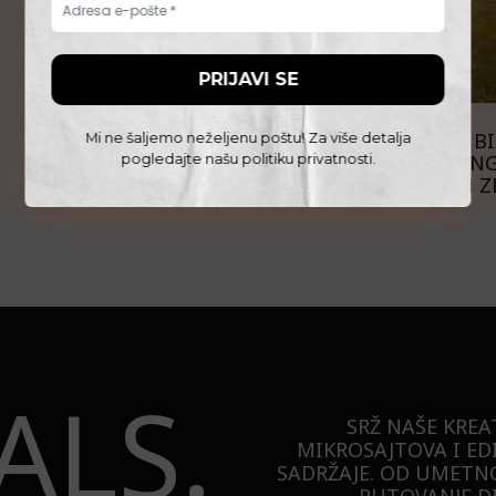
PUTOVANJA
WOLF TRAIL: DA LI BI
Mi ne šaljemo neželjenu poštu! Za više detalja
NA HAJKING
pogledajte našu
politiku privatnosti
.
EVROPSKIH Z
ALS.
SRŽ NAŠE KREA
MIKROSAJTOVA I ED
SADRŽAJE. OD UMETNO