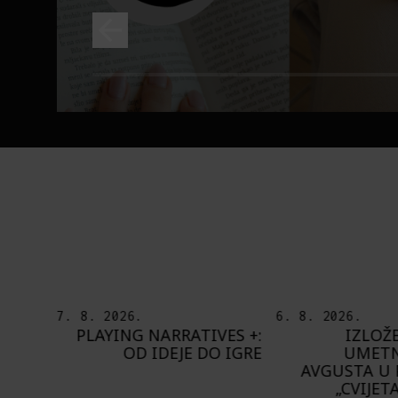
6. 8. 2026.
5. 8. 2026.
ES +:
IZLOŽBA „OTISAK
OD BAROKA
 IGRE
UMETNIKA“ OD 8.
ŠTA NAM DO
AVGUSTA U PAVILJONU
BUPBAP 
„CVIJETA ZUZORIĆ“